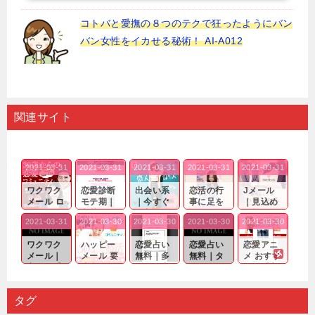
コトバと愛撫の８つのテクで狂ったようにバン
バン女性をイカせる秘術！ AI-A012
関連サイト
2021-03-31
2021-03-31
2021-03-31
2021-03-31
2021-03-31
ワクワク
恋愛診断
出会い系
恋活の行
Jメール
メール ロ
モテ期｜
｜今すぐ
事に足を
｜見込め
グイン pc
老若男女
仲良くな
運んでも
る効果が
2021-03-31
2021-03-30
2021-03-30
2021-03-30
2021-03-30
｜心の底
問わ
れる相手
出会いの
確実なも
から真
ず…。
探しをし
チャンス
のであっ
ワクワク
ハッピー
恋愛占い
恋愛占い
恋愛アニ
剣...
たいと...
が訪れ...
ても…...
メール｜
メール 要
無料｜多
無料｜タ
メ おすす
出会い系
注意人物
数ある出
ーゲット
め｜「心
の中で巡
｜恋愛を
会い系ア
にしてい
理学は複
り会った
するので
プリの内
る人に恋
雑で素人
タグ
人に軽...
あれ...
には...
愛相...
には...