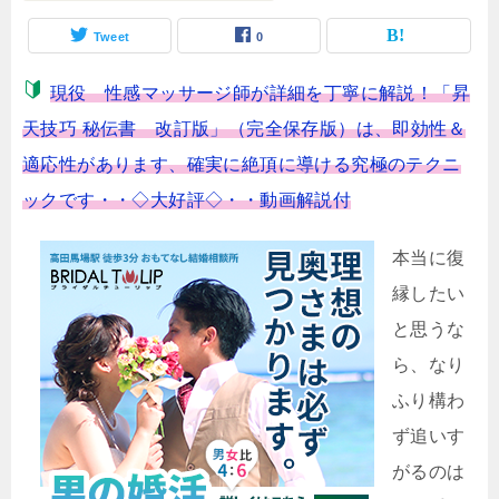
Tweet
0
現役 性感マッサージ師が詳細を丁寧に解説！「昇
天技巧 秘伝書 改訂版」（完全保存版）は、即効性＆
適応性があります、確実に絶頂に導ける究極のテクニ
ックです・・◇大好評◇・・動画解説付
本当に復
縁したい
と思うな
ら、なり
ふり構わ
ず追いす
がるのは