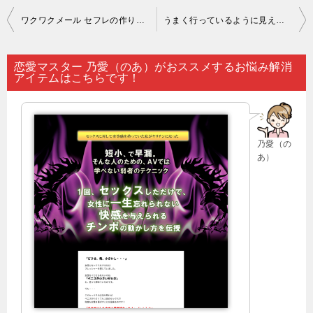
投
ワクワクメール セフレの作り方 自己pr｜「占いは気休め」と否定している方も多いと思いますが…。
うまく行っているように見えても…。
稿
ナ
恋愛マスター 乃愛（のあ）がおススメするお悩み解消
アイテムはこちらです！
ビ
ゲ
ー
乃愛（の
シ
あ）
ョ
ン