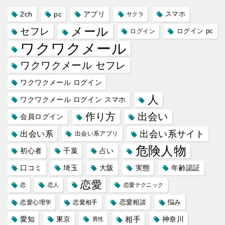
2ch
pc
アプリ
スマホ
サクラ
メール
セフレ
ログイン
ログイン pc
ワクワクメール
ワクワクメール セフレ
ワクワクメール ログイン
人
ワクワクメール ログイン スマホ
作り方
出会い
会員ログイン
出会い系サイト
出会い系
出会い系アプリ
危険人物
初心者
千葉
占い
口コミ
埼玉
大阪
実態
年齢認証
恋愛
恋
恋人
恋愛テクニック
恋愛相談
悩み
恋愛心理学
恋愛相手
愛知
東京
相手
神奈川
異性