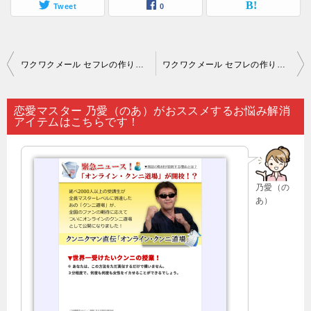
Tweet
0
投
ワクワクメール セフレの作り方 自己pr｜「どうにも恋愛が思い通りに進まない」と悩んでいる方は…。
ワクワクメール セフレの作り方 自己pr｜不特定多数の人と関われるSNSも活用次第では出会い系サービスの類と言っても差し支えないでしょう…。
稿
ナ
恋愛マスター 乃愛（のあ）がおススメするお悩み解消
アイテムはこちらです！
ビ
ゲ
ー
乃愛（の
シ
あ）
ョ
ン