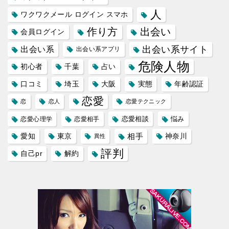
人
ワクワクメール ログイン スマホ
作り方
出会い
会員ログイン
出会い系サイト
出会い系
出会い系アプリ
危険人物
初心者
千葉
占い
口コミ
埼玉
大阪
実態
年齢認証
恋愛
恋
恋人
恋愛テクニック
恋愛相談
悩み
恋愛心理学
恋愛相手
愛知
東京
相手
神奈川
異性
評判
自己pr
解約