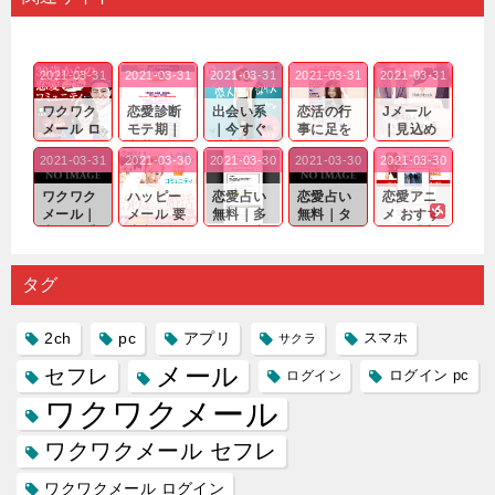
2021-03-31
2021-03-31
2021-03-31
2021-03-31
2021-03-31
ワクワク
恋愛診断
出会い系
恋活の行
Jメール
メール ロ
モテ期｜
｜今すぐ
事に足を
｜見込め
グイン pc
老若男女
仲良くな
運んでも
る効果が
2021-03-31
2021-03-30
2021-03-30
2021-03-30
2021-03-30
｜心の底
問わ
れる相手
出会いの
確実なも
から真
ず…。
探しをし
チャンス
のであっ
ワクワク
ハッピー
恋愛占い
恋愛占い
恋愛アニ
剣...
たいと...
が訪れ...
ても…...
メール｜
メール 要
無料｜多
無料｜タ
メ おすす
出会い系
注意人物
数ある出
ーゲット
め｜「心
の中で巡
｜恋愛を
会い系ア
にしてい
理学は複
り会った
するので
プリの内
る人に恋
雑で素人
タグ
人に軽...
あれ...
には...
愛相...
には...
2ch
pc
アプリ
スマホ
サクラ
メール
セフレ
ログイン
ログイン pc
ワクワクメール
ワクワクメール セフレ
ワクワクメール ログイン