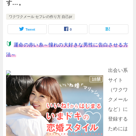
す…。
ワクワクメール セフレの作り方 自己pr
Tweet
0
運命の赤い糸～憧れの大好きな男性に告白させる方
法～
出会い系
サイト
（ワクワ
クメール
など）に
登録する
ためには