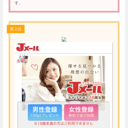
す。
第２位