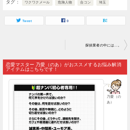
タグ
ワクワクメール
危険人物
合コン
埼玉
Tweet
0
投
探偵業者の中には…。
稿
ナ
恋愛マスター 乃愛（のあ）がおススメするお悩み解消
アイテムはこちらです！
ビ
ゲ
ー
乃愛（の
シ
あ）
ョ
ン