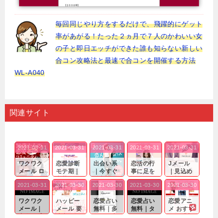
毎回同じやり方をするだけで、飛躍的にゲット
率があがる！たった２ヵ月で７人のかわいい女
の子と即日エッチができた誰も知らない新しい
合コン攻略法と最速で合コンを開催する方法
WL-A040
関連サイト
2021-03-31
2021-03-31
2021-03-31
2021-03-31
2021-03-31
ワクワク
恋愛診断
出会い系
恋活の行
Jメール
メール ロ
モテ期｜
｜今すぐ
事に足を
｜見込め
グイン pc
老若男女
仲良くな
運んでも
る効果が
2021-03-31
2021-03-30
2021-03-30
2021-03-30
2021-03-30
｜心の底
問わ
れる相手
出会いの
確実なも
から真
ず…。
探しをし
チャンス
のであっ
ワクワク
ハッピー
恋愛占い
恋愛占い
恋愛アニ
剣...
たいと...
が訪れ...
ても…...
メール｜
メール 要
無料｜多
無料｜タ
メ おすす
出会い系
注意人物
数ある出
ーゲット
め｜「心