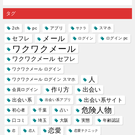
の中で巡
｜恋愛を
会い系ア
にしてい
理学は複
り会った
するので
プリの内
る人に恋
雑で素人
タグ
人に軽...
あれ...
には...
愛相...
には...
2ch
pc
アプリ
スマホ
サクラ
メール
セフレ
ログイン
ログイン pc
ワクワクメール
ワクワクメール セフレ
ワクワクメール ログイン
人
ワクワクメール ログイン スマホ
作り方
出会い
会員ログイン
出会い系サイト
出会い系
出会い系アプリ
危険人物
初心者
千葉
占い
口コミ
埼玉
大阪
実態
年齢認証
恋愛
恋
恋人
恋愛テクニック