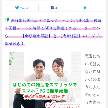
Tweet
0
連れ出し後会話テクニック ～ナンパ連れ出し後or
１回目デート２時間でSEXに到達できるトークノウハ
ウ ～ 【全額返金保証】 と 【成果保証】 の ダブル
保証付き！
恋愛にお
いてはあ
なた自身
がどのよ
うな人な
のかとい
う内面も