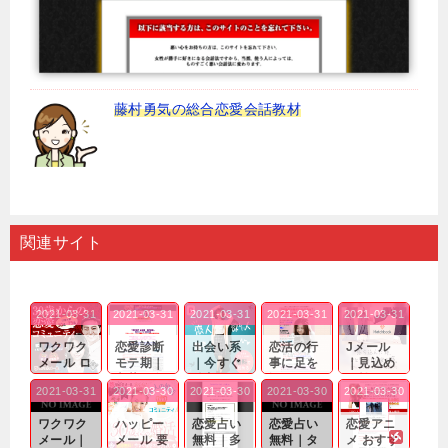
藤村勇気の総合恋愛会話教材
関連サイト
2021-03-31
2021-03-31
2021-03-31
2021-03-31
2021-03-31
ワクワク
恋愛診断
出会い系
恋活の行
Jメール
メール ロ
モテ期｜
｜今すぐ
事に足を
｜見込め
グイン pc
老若男女
仲良くな
運んでも
る効果が
2021-03-31
2021-03-30
2021-03-30
2021-03-30
2021-03-30
｜心の底
問わ
れる相手
出会いの
確実なも
から真
ず…。
探しをし
チャンス
のであっ
ワクワク
ハッピー
恋愛占い
恋愛占い
恋愛アニ
剣...
たいと...
が訪れ...
ても…...
メール｜
メール 要
無料｜多
無料｜タ
メ おすす