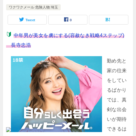
ワクワクメール 危険人物 埼玉
Tweet
0
中年男が美女を虜にする(容赦なき戦略4ステップ)
長寺忠浩
勤め先と
家の往来
をしてい
るばかり
では、真
剣な出会
いが期待
できるは