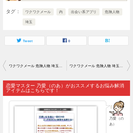
タグ
ワクワクメール
内
出会い系アプリ
危険人物
埼玉
Tweet
0
投
ワクワクメール 危険人物 埼玉｜17歳以下の人は出会い系サイト（ワクワクメールなど）を利用することは不可能とされています…。
ワクワクメール 危険人物 埼玉｜思いを胸にしまっておくのも乙なものですが…。
稿
ナ
恋愛マスター 乃愛（のあ）がおススメするお悩み解消
アイテムはこちらです！
ビ
ゲ
ー
乃愛（の
シ
あ）
ョ