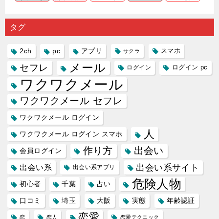
出会い系
注意人物
数ある出
ーゲット
め｜「心
の中で巡
｜恋愛を
会い系ア
にしてい
理学は複
り会った
するので
プリの内
る人に恋
雑で素人
タグ
人に軽...
あれ...
には...
愛相...
には...
2ch
pc
アプリ
スマホ
サクラ
メール
セフレ
ログイン
ログイン pc
ワクワクメール
ワクワクメール セフレ
ワクワクメール ログイン
人
ワクワクメール ログイン スマホ
作り方
出会い
会員ログイン
出会い系サイト
出会い系
出会い系アプリ
危険人物
初心者
千葉
占い
口コミ
埼玉
大阪
実態
年齢認証
恋愛
恋
恋人
恋愛テクニック