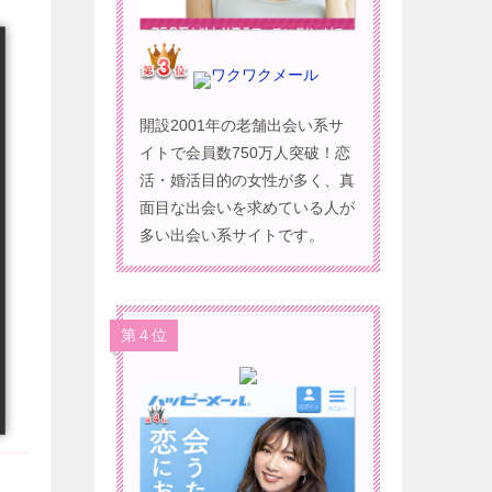
ワクワクメール
開設2001年の老舗出会い系サ
イトで会員数750万人突破！恋
活・婚活目的の女性が多く、真
面目な出会いを求めている人が
多い出会い系サイトです。
第４位