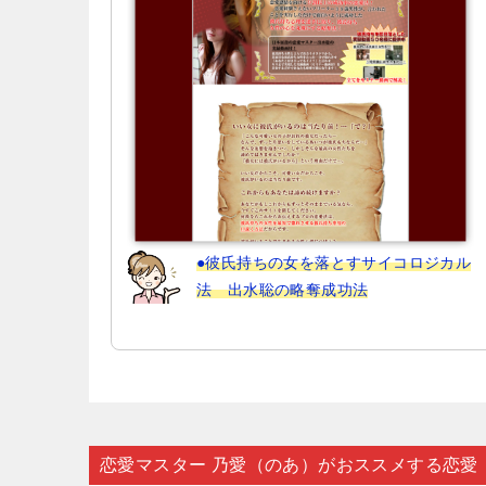
ョ
ン
●彼氏持ちの女を落とすサイコロジカル
法 出水聡の略奪成功法
恋愛マスター 乃愛（のあ）がおススメする恋愛