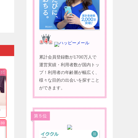
ハッピーメール
累計会員登録数が1700万人で
運営実績・利用者数が国内トッ
プ！利用者の年齢層が幅広く、
-31
様々な目的の出会いを探すこと
ができます。
果
第５位
-30