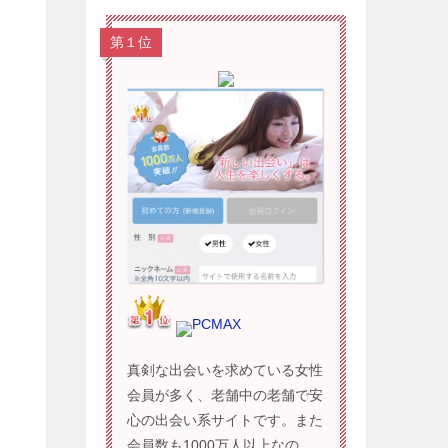
第１位
PCMAX
真剣な出会いを求めている女性
会員が多く、老舗中の老舗で安
心の出会い系サイトです。また
会員数も1000万人以上なの