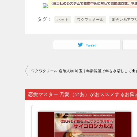
タグ
ネット
ワクワクメール
出会い系アプ
Tweet
投
稿
ナ
恋愛マスター 乃愛（のあ）がおススメするお悩
ビ
ゲ
ー
シ