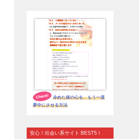
冷めた彼の心を、もう一度
人
夢中にさせる方法
安心！出会い系サイト BEST5！