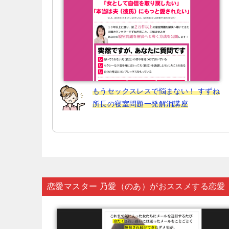
もうセックスレスで悩まない！ すずね
所長の寝室問題一発解消講座
恋愛マスター 乃愛（のあ）がおススメする恋愛