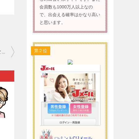
会員数も1000万人以上なの
で、出会える確率はかなり高い
と思います。
第２位
ワクワクメール 危険人物 埼玉｜出会いがないとため息をついていても…。
）
ミントC!Jメール