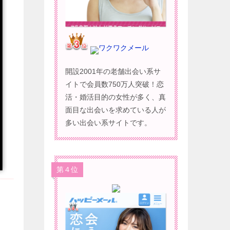
ワクワクメール
開設2001年の老舗出会い系サ
イトで会員数750万人突破！恋
活・婚活目的の女性が多く、真
面目な出会いを求めている人が
多い出会い系サイトです。
第４位