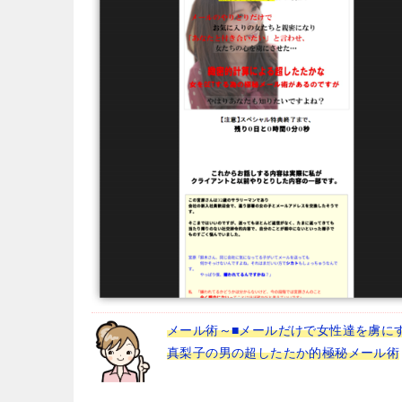
メール術～■メールだけで女性達を虜にす
真梨子の男の超したたか的極秘メール術