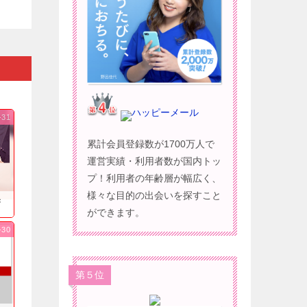
ハッピーメール
-31
累計会員登録数が1700万人で
運営実績・利用者数が国内トッ
プ！利用者の年齢層が幅広く、
様々な目的の出会いを探すこと
果
ができます。
-30
第５位