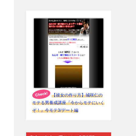
【彼女の作り方】城咲仁の
モテる男養成講座『今からモテにいく
ぞ！』今モテ3/デート編