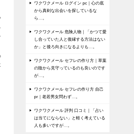
ワクワクメール ログイン pc｜心の底
から真剣な出会いを探しているな
る
ら…。
ス
ワクワクメール 危険人物｜「かつて愛
を
し合っていた人と復縁する方法はない
か」と後ろ向きになるよりも…。
あ
ワクワクメール セフレの作り方｜草葉
に
の陰から見守っているのも良いのです
。
が…。
ワクワクメール セフレの作り方 自己
pr｜老若男女問わず…。
ワクワクメール 評判 口コミ｜「占い
は当てにならない」と軽く考えている
人も多いですが…。