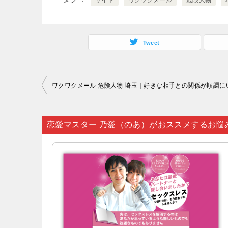
サイト
ワクワクメール
危険人物
Tweet
投
稿
ナ
恋愛マスター 乃愛（のあ）がおススメするお悩
ビ
ゲ
ー
シ
ョ
ン