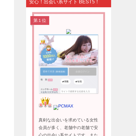
安心！出会い系サイト BEST5！
第１位
PCMAX
真剣な出会いを求めている女性
会員が多く、老舗中の老舗で安
心の出会い系サイトです。また