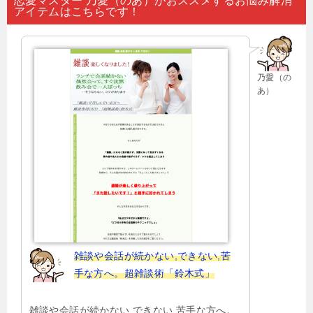
恋愛マスター 乃愛（のあ）がおススメするお悩み解消
アイテムはこちらです！
ビ
ゲ
ー
乃愛（の
シ
あ）
ョ
ン
雑談や会話が続かない,できない,苦
手な方へ。超雑談術「鈴木式」
雑談や会話が続かない,できない,苦手な方へ。