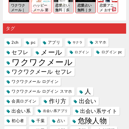
から真
ず…。
探しをし
チャンス
のであっ
ワクワク
ハッピー
恋愛占い
恋愛占い
恋愛アニ
剣...
たいと...
が訪れ...
ても…...
メール｜
メール 要
無料｜多
無料｜タ
メ おすす
出会い系
注意人物
数ある出
ーゲット
め｜「心
の中で巡
｜恋愛を
会い系ア
にしてい
理学は複
り会った
するので
プリの内
る人に恋
雑で素人
タグ
人に軽...
あれ...
には...
愛相...
には...
2ch
pc
アプリ
スマホ
サクラ
メール
セフレ
ログイン
ログイン pc
ワクワクメール
ワクワクメール セフレ
ワクワクメール ログイン
人
ワクワクメール ログイン スマホ
作り方
出会い
会員ログイン
出会い系サイト
出会い系
出会い系アプリ
危険人物
初心者
千葉
占い