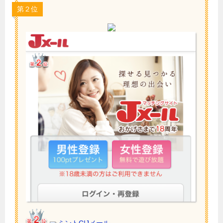
第２位
ミントC!Jメール