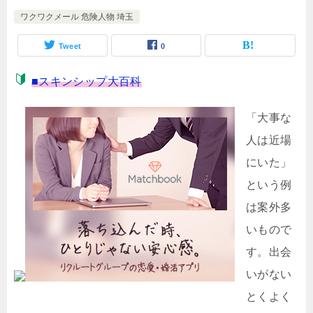
ワクワクメール 危険人物 埼玉
Tweet
0
■スキンシップ大百科
「大事な
人は近場
にいた」
という例
は案外多
いもので
す。出会
いがない
とくよく