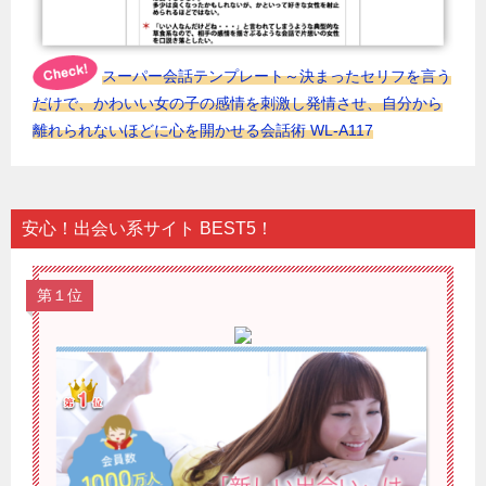
スーパー会話テンプレート～決まったセリフを言う
だけで、かわいい女の子の感情を刺激し発情させ、自分から
離れられないほどに心を開かせる会話術 WL-A117
安心！出会い系サイト BEST5！
第１位