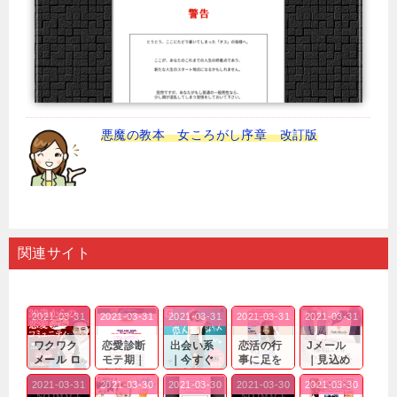
悪魔の教本 女ころがし序章 改訂版
関連サイト
2021-03-31
2021-03-31
2021-03-31
2021-03-31
2021-03-31
ワクワク
恋愛診断
出会い系
恋活の行
Jメール
メール ロ
モテ期｜
｜今すぐ
事に足を
｜見込め
グイン pc
老若男女
仲良くな
運んでも
る効果が
2021-03-31
2021-03-30
2021-03-30
2021-03-30
2021-03-30
｜心の底
問わ
れる相手
出会いの
確実なも