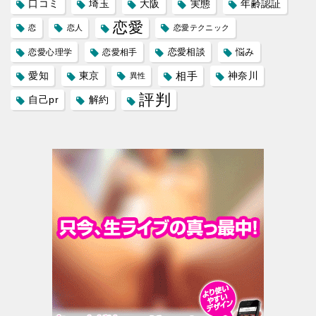
口コミ
埼玉
大阪
実態
年齢認証
恋愛
恋
恋人
恋愛テクニック
恋愛相談
悩み
恋愛心理学
恋愛相手
愛知
東京
相手
神奈川
異性
評判
自己pr
解約