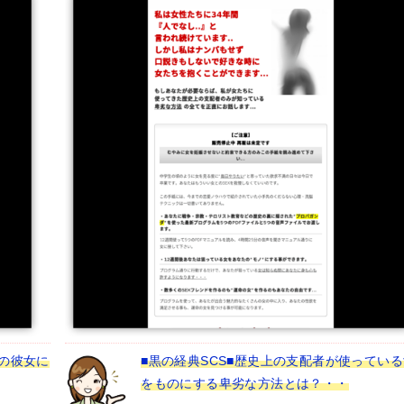
の彼女に
■黒の経典SCS■歴史上の支配者が使ってい
をものにする卑劣な方法とは？・・