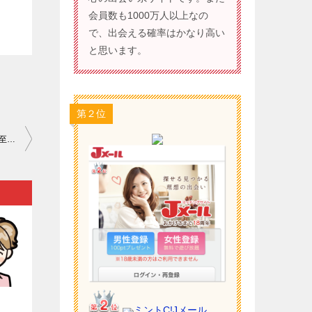
会員数も1000万人以上なの
で、出会える確率はかなり高い
と思います。
第２位
犯罪防止策が頑強な出会い系サイト（ワクワクメールなど）利用に至るまでの手続きも何かと多いと言えます…。
）
ミントC!Jメール