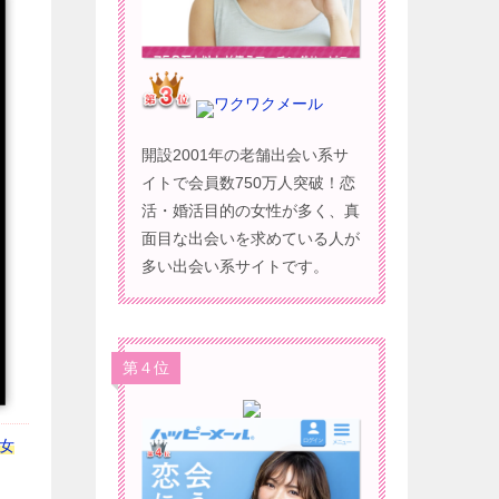
ワクワクメール
開設2001年の老舗出会い系サ
イトで会員数750万人突破！恋
活・婚活目的の女性が多く、真
面目な出会いを求めている人が
多い出会い系サイトです。
第４位
る女