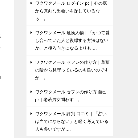
ワクワクメール ログイン pc｜心の底
ま
から真剣な出会いを探しているな
ら…。
と
ワクワクメール 危険人物｜「かつて愛
手
し合っていた人と復縁する方法はない
み
か」と後ろ向きになるよりも…。
ワクワクメール セフレの作り方｜草葉
」
の陰から見守っているのも良いのです
当
が…。
ワクワクメール セフレの作り方 自己
pr｜老若男女問わず…。
ワクワクメール 評判 口コミ｜「占い
は当てにならない」と軽く考えている
人も多いですが…。