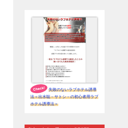
失敗のないラブホテル誘導
法＜出水聡－サトシ－の初心者用ラブ
ホテル誘導法＞