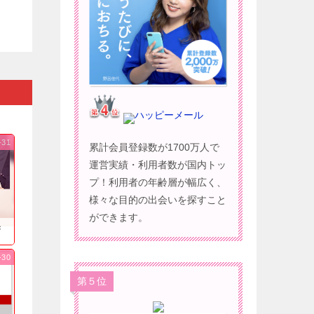
ハッピーメール
-31
累計会員登録数が1700万人で
運営実績・利用者数が国内トッ
プ！利用者の年齢層が幅広く、
様々な目的の出会いを探すこと
ができます。
果
-30
第５位