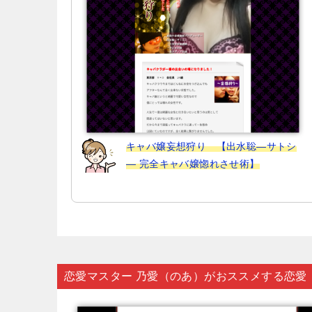
ン
キャバ嬢妄想狩り 【出水聡―サトシ
― 完全キャバ嬢惚れさせ術】
恋愛マスター 乃愛（のあ）がおススメする恋愛