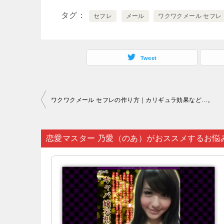
タグ
セフレ
メール
ワクワクメール セフレ
Tweet
投
ワクワクメール セフレの作り方｜カリギュラ効果など…。
稿
ナ
恋愛マスター 乃愛（のあ）がおススメするお悩
ビ
ゲ
ー
シ
ョ