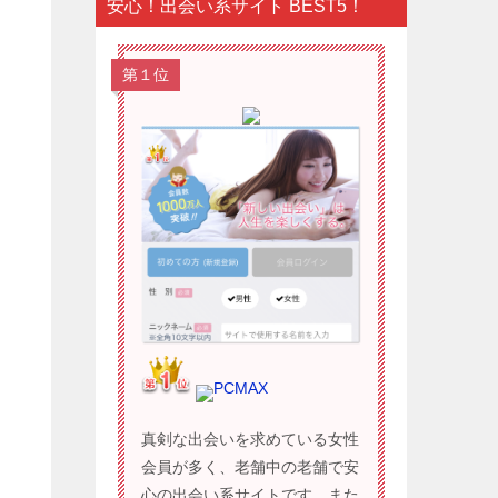
安心！出会い系サイト BEST5！
第１位
PCMAX
真剣な出会いを求めている女性
会員が多く、老舗中の老舗で安
心の出会い系サイトです。また