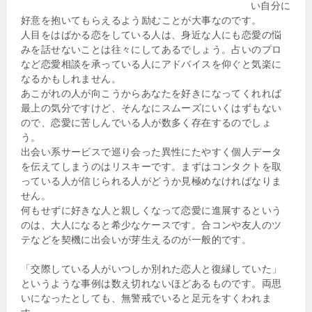
い自分に
好意を抱いてもらえるよう励むことが大事なのです。
人目をはばかる恋をしている人は、身近な人にも恋愛の悩
みを話せないことは往々にしてあるでしょう。占いのプロ
など恋愛相談を承っている人にアドバイスを仰ぐと気楽に
なるかもしれません。
あこがれの人が向こうからあなたを好きになってくれれば
最上の気分ですけど、そんなにスムーズにいくはずもない
ので、恋愛に苦しんでいる人が数多く存在するのでしょ
う。
出会い系サービスで巡り会った異性にたやすく個人データ
を伝えてしまうのはリスキーです。まずはコンタクトを取
っている人が信じられる人がどうか見極めなければなりま
せん。
何もせずに好きな人と親しくなって恋愛に進展するという
のは、大人になると希少なケースです。合コンや友人のツ
テなどを契機に出会いが芽生えるのが一般的です。
「交際している人がいつしか別れた恋人と復縁していた」
というような事例は数え切れないほどあるものです。両思
いになったとしても、無警戒でいると足元をすくわれま