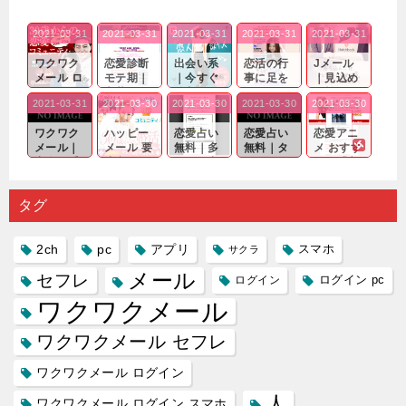
2021-03-31
2021-03-31
2021-03-31
2021-03-31
2021-03-31
ワクワク
恋愛診断
出会い系
恋活の行
Jメール
メール ロ
モテ期｜
｜今すぐ
事に足を
｜見込め
グイン pc
老若男女
仲良くな
運んでも
る効果が
2021-03-31
2021-03-30
2021-03-30
2021-03-30
2021-03-30
｜心の底
問わ
れる相手
出会いの
確実なも
から真
ず…。
探しをし
チャンス
のであっ
ワクワク
ハッピー
恋愛占い
恋愛占い
恋愛アニ
剣...
たいと...
が訪れ...
ても…...
メール｜
メール 要
無料｜多
無料｜タ
メ おすす
出会い系
注意人物
数ある出
ーゲット
め｜「心
の中で巡
｜恋愛を
会い系ア
にしてい
理学は複
り会った
するので
プリの内
る人に恋
雑で素人
タグ
人に軽...
あれ...
には...
愛相...
には...
2ch
pc
アプリ
スマホ
サクラ
メール
セフレ
ログイン
ログイン pc
ワクワクメール
ワクワクメール セフレ
ワクワクメール ログイン
人
ワクワクメール ログイン スマホ