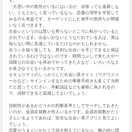
す。
「片思い中の異性がいるにはいるが、頑張っても進展しな
い」ともどかしく思っているなら、恋愛心理学を学習して
みるのも有益です。ターゲットにした相手の気持ちが間違
いなく近づきます。
出会いというのは思いも寄らないところに転がっていると
されています。出会いがないとうなだれている人は、実は
知らない間に見逃しているだけなのかもしれません。
合コンを繰り返しても、真剣な出会いを手にできると保証
されているわけではないのです。時間つぶしで来た人や一
回限りの出会いを求めてやってきた人など、いろいろな人
が多少なりともいるからです。
セキュリティのしっかりした出会い系サイト（ワクワクメ
ールなど）サインインするための事務手続きも多くて当然
だと思ってください。年齢認証なども厳格に為されるの
で、信頼できると認識してよいでしょう。
信頼性があるかどうかの判断基準としてサーチしておきた
いのが、会員在籍数が何人いるかです。会員在籍数がたく
さんいるようであれば、安全な出会い系アプリと見てよい
でしょう。
恋愛がうまくいかなくて頭を抱えているなら、胸の内に隠