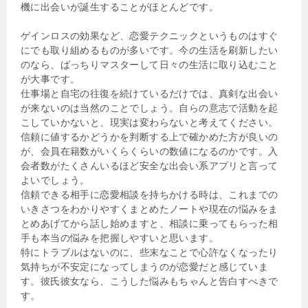
機に出会いが誕生することがほとんどです。
ゲインロスの効果など、恋愛テクニックというものはすぐ
にでも取り組めるものが多いです。今の生活を刷新したい
のなら、ばっちりマスターして日々の生活に取り込むこと
が大事です。
仕事場と自宅の往復を続けているだけでは、真剣な出会い
が来ないのは当然のことでしょう。自らの意志で活動を起
こしていかないと、現実は変わらないと考えてください。
信頼に値するかどうかを判断する上で確かめた方が良いの
が、会員在籍数がいくらくらいの数値になるのかです。入
会者数がたくさんいるほど安全な出会い系アプリと言って
よいでしょう。
信頼できる相手に恋愛相談を持ちかける時は、これまでの
いきさつをわかりやすくまとめたノートや現在の悩みをま
とめあげてから話し始めますと、相談に乗ってもらった相
手も本当の悩みを把握しやすいと思います。
特にトラブルはないのに、些末なことで心許なくなったり
気持ちが不安定になってしまうのが恋愛だと感じていま
す。彼氏彼女なら、こうした悩みもちゃんと告白すべきで
す。