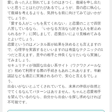
愛し合った人と別れてしまうのはきつく、復縁を申し出た
いと思うことはたびたびあるでしょうが、昔の恋に執心し
て復縁を考えるよりも、気持ちを前に向けてみてはいかが
でしょうか。
「愛する人がこっちを見てくれない」と恋愛のことで四苦
八苦しているなら、「いかなる方法なら好きな人を射止め
られるか？」に関しまして、恋愛占いにより見極めてみる
とよいでしょう。
恋愛というのはメンタル面が結果を決めるとも言えますの
で、心理学を実践するといいますのは有益なテクニックの1
つだと言えます。意中の相手と仲良くなりたいなら実施し
てみましょう。
セキュリティが強固な出会い系サイト（ワクワクメールな
ど）初めて利用する際の手続きもあれこれあります。年齢
認証なども適正に実施されるので、安心と言えるでしょ
う。
出会いがないとふてくされていても、未来の伴侶が自然と
でてくるなんてパターンはありません。ちゃんと恋愛相手
を望んでいるのなら、自分から出会いを探し求めなければ
不可能です。