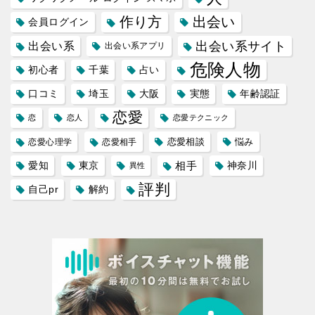
作り方
出会い
会員ログイン
出会い系サイト
出会い系
出会い系アプリ
危険人物
初心者
千葉
占い
口コミ
埼玉
大阪
実態
年齢認証
恋愛
恋
恋人
恋愛テクニック
恋愛相談
悩み
恋愛心理学
恋愛相手
愛知
東京
相手
神奈川
異性
評判
自己pr
解約