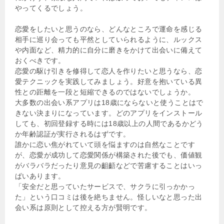
やってくるでしょう。
恋愛をしたいと思うのなら、どんなところで運命を感じる
相手に巡り会っても平然としていられるように、ルックス
や内面など、精力的に自分に磨きをかけて出会いに備えて
おくべきです。
恋愛の駆け引きを修得して恋人を作りたいと思うなら、恋
愛テクニックを実践してみましょう。好意を抱いている異
性との距離を一段と短縮できるのではないでしょうか。
大多数の出会い系アプリは18歳にならないと使うことはで
きない決まりになっています。どのアプリをインストール
しても、初回登録する時には18歳以上の人間であるかどう
か年齢認証が実行されるはずです。
誰かに恋い焦がれていて頭を悩ますのは自然なことです
が、恋愛が成功して恋愛関係が構築された後でも、価値観
がバラバラだったり意見の齟齬などで苦慮することはいっ
ぱいあります。
「安全だと思っていたサービスで、サクラに引っかかっ
た」という口コミは後を絶ちません。怪しいなと思った出
会い系は原則として控える方が賢明です。