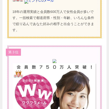
ミントC!Jメール
18年の運用実績と会員数600万人で女性会員が多いで
す。一括検索で都道府県・性別・年齢、いろんな条件
で絞り込んであなた好みの相手と出会うことができま
す。
第３位