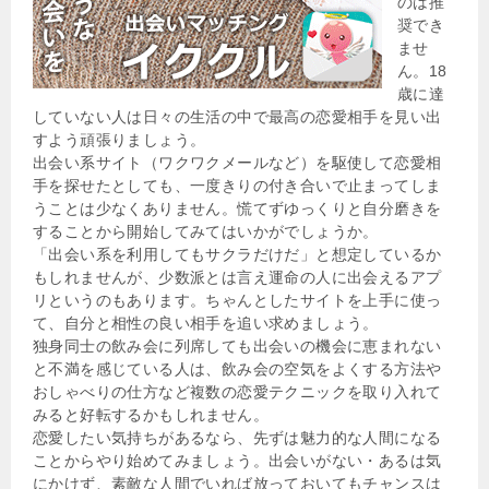
のは推
奨でき
ませ
ん。18
歳に達
していない人は日々の生活の中で最高の恋愛相手を見い出
すよう頑張りましょう。
出会い系サイト（ワクワクメールなど）を駆使して恋愛相
手を探せたとしても、一度きりの付き合いで止まってしま
うことは少なくありません。慌てずゆっくりと自分磨きを
することから開始してみてはいかがでしょうか。
「出会い系を利用してもサクラだけだ」と想定しているか
もしれませんが、少数派とは言え運命の人に出会えるアプ
リというのもあります。ちゃんとしたサイトを上手に使っ
て、自分と相性の良い相手を追い求めましょう。
独身同士の飲み会に列席しても出会いの機会に恵まれない
と不満を感じている人は、飲み会の空気をよくする方法や
おしゃべりの仕方など複数の恋愛テクニックを取り入れて
みると好転するかもしれません。
恋愛したい気持ちがあるなら、先ずは魅力的な人間になる
ことからやり始めてみましょう。出会いがない・あるは気
にかけず、素敵な人間でいれば放っておいてもチャンスは