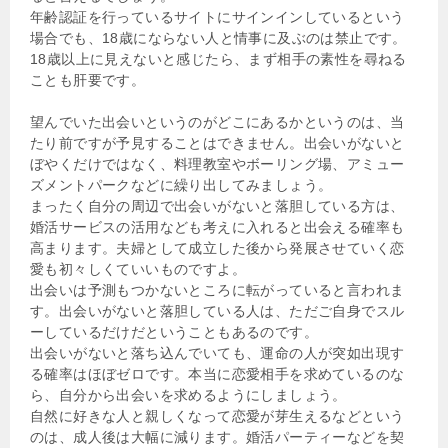
年齢認証を行っているサイトにサインインしているという
場合でも、18歳にならない人と情事に及ぶのは禁止です。
18歳以上に見えないと感じたら、まず相手の素性を尋ねる
ことも肝要です。
望んでいた出会いというのがどこにあるかというのは、当
たり前ですが予見することはできません。出会いがないと
ぼやくだけではなく、料理教室やボーリング場、アミュー
ズメントパークなどに繰り出してみましょう。
まったく自分の周辺で出会いがないと落胆している方は、
婚活サービスの活用なども考えに入れると出会える確率も
高まります。夫婦として成立した後から発展させていく恋
愛も初々しくていいものですよ。
出会いは予測もつかないところに転がっていると言われま
す。出会いがないと落胆している人は、ただご自身でスル
ーしているだけだということもあるのです。
出会いがないと落ち込んでいても、運命の人が突如出現す
る確率はほぼゼロです。本当に恋愛相手を求めているのな
ら、自分から出会いを求めるようにしましょう。
自然に好きな人と親しくなって恋愛が芽生えるなどという
のは、成人後は大幅に減ります。婚活パーティーなどを契