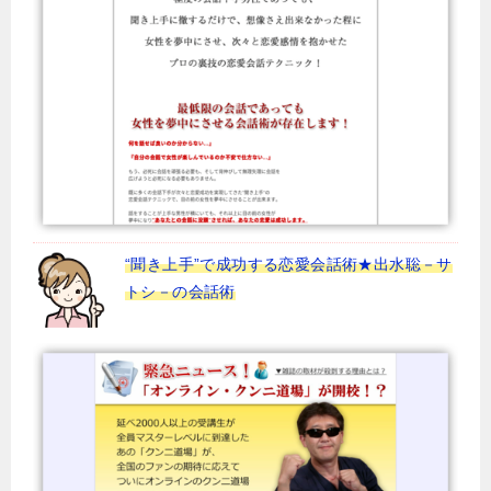
“聞き上手”で成功する恋愛会話術★出水聡－サ
トシ－の会話術