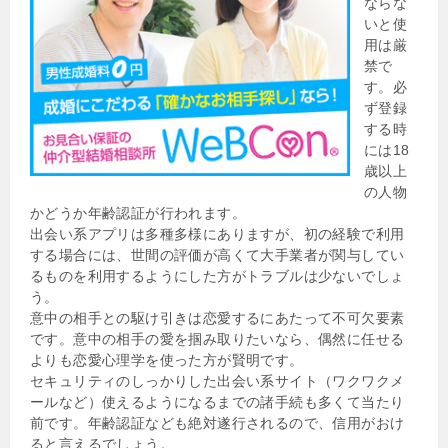
ならな
いと使
用は厳
禁で
す。必
ず登録
する時
には18
歳以上
の人物
かどうか年齢認証が行われます。
出会い系アプリは多種多様にありますが、初の経験で利用
する場合には、世間の評価が高くて大手業者が関与してい
るものを利用するようにした方がトラブルは少ないでしょ
う。
意中の相手との駆け引きは恋愛するにあたって不可欠要素
です。意中の相手の愛を掴み取りたいなら、偶然に任せる
よりも恋愛心理学を使った方が賢明です。
セキュリティのしっかりした出会い系サイト（ワクワクメ
ールなど）使えるようになるまでの諸手続も多くて当たり
前です。年齢認証なども絶対遂行されるので、信用がおけ
ると言えるでしょう。