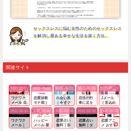
セックスレスに悩む女性のためのセックスレス
を解消し愛ある幸せな生活を築く方法。
関連サイト
2021-03-31
2021-03-31
2021-03-31
2021-03-31
2021-03-31
ワクワク
恋愛診断
出会い系
恋活の行
Jメール
メール ロ
モテ期｜
｜今すぐ
事に足を
｜見込め
グイン pc
老若男女
仲良くな
運んでも
る効果が
2021-03-31
2021-03-30
2021-03-30
2021-03-30
2021-03-30
｜心の底
問わ
れる相手
出会いの
確実なも
から真
ず…。
探しをし
チャンス
のであっ
ワクワク
ハッピー
恋愛占い
恋愛占い
恋愛アニ
剣...
たいと...
が訪れ...
ても…...
メール｜
メール 要
無料｜多
無料｜タ
メ おすす
出会い系
注意人物
数ある出
ーゲット
め｜「心