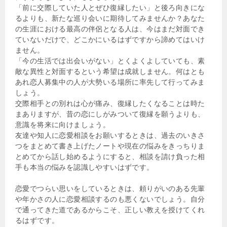
「前に交際していた人とぜひ復縁したい」と後ろ向きにな
るよりも、新たな巡り会いに期待してみませんか？あなた
の生涯における最高の伴侶となる人は、今はまだ対面でき
ていないだけで、どこかにいるはずですから諦めてはいけ
ません。
「今の生活では出会いがない」とくよくよしていても、素
敵な異性と対面するという希望は成就しません。何はとも
あれ恋人募集中の人が大勢いる場所に率先して行ってみま
しょう。
交際相手との別れは心が痛み、復縁したくなることは時た
まありますが、昔の恋にしがみついて復縁を願うよりも、
意識を将来に向けましょう。
友達や知人に恋愛相談をお願いするときは、過去のいきさ
つをまとめて書き上げたノートや現在の悩みをきっちりま
とめてから話し始めるようにすると、相談を請け負った相
手も本当の悩みを認識しやすいはずです。
恋愛でつらい思いをしているときは、頼りがいのある先輩
や年かさの人に恋愛相談するのも悪くないでしょう。自分
で通ってきた道であるからこそ、正しい教えを授けてくれ
るはずです。