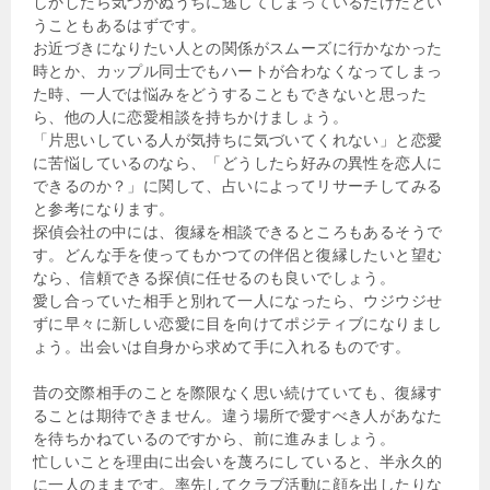
しかしたら気づかぬうちに逃してしまっているだけだとい
うこともあるはずです。
お近づきになりたい人との関係がスムーズに行かなかった
時とか、カップル同士でもハートが合わなくなってしまっ
た時、一人では悩みをどうすることもできないと思った
ら、他の人に恋愛相談を持ちかけましょう。
「片思いしている人が気持ちに気づいてくれない」と恋愛
に苦悩しているのなら、「どうしたら好みの異性を恋人に
できるのか？」に関して、占いによってリサーチしてみる
と参考になります。
探偵会社の中には、復縁を相談できるところもあるそうで
す。どんな手を使ってもかつての伴侶と復縁したいと望む
なら、信頼できる探偵に任せるのも良いでしょう。
愛し合っていた相手と別れて一人になったら、ウジウジせ
ずに早々に新しい恋愛に目を向けてポジティブになりまし
ょう。出会いは自身から求めて手に入れるものです。
昔の交際相手のことを際限なく思い続けていても、復縁す
ることは期待できません。違う場所で愛すべき人があなた
を待ちかねているのですから、前に進みましょう。
忙しいことを理由に出会いを蔑ろにしていると、半永久的
に一人のままです。率先してクラブ活動に顔を出したりな