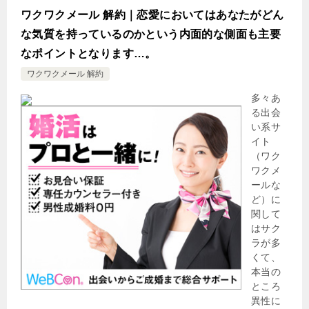
ワクワクメール 解約｜恋愛においてはあなたがどん
な気質を持っているのかという内面的な側面も主要
なポイントとなります…。
ワクワクメール 解約
多々あ
る出会
い系サ
イト
（ワク
ワクメ
ールな
ど）に
関して
はサク
ラが多
くて、
本当の
ところ
異性に