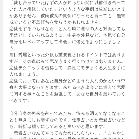
「愛し合っていたはずの人が知らない間に以前付き合って
いた人と復縁していた」というような事例は枚挙にいとま
がありません。彼氏彼女の関係になったと言っても、無警
戒でいると不意打ちを食らうかもしれません。
恋愛をするつもりなら、どんな時に運命の人と対面しても
平然としていられるように、中身や外見など、本気で自分
自身をレベルアップして出会いに備えるようにしましょ
う。
眉目秀麗といった外観も重要視されるポイントではありま
すが、その点のみで恋がうまく行くわけではありません。
恋愛テクニックを習得して、異性にモテまくる人生を手に
入れましょう。
恋愛においてはあなた自身がどのような人なのかという中
身も大事になってきます。来たるべき出会いに備えて恋愛
に関する様々なことを勉強して、あなた自身を磨いておく
べきです。
自分自身の将来を占ってみたら、悩みも消えてなくなるこ
とも無きにしも非ずなのです。仕事占いとか恋愛占いなど
も、時折は頼りにしてみると良いかと思います。
「恋愛占いなんてやってもためにならない」、「まやかし