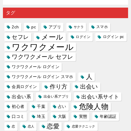
の中で巡
｜恋愛を
会い系ア
にしてい
理学は複
り会った
するので
プリの内
る人に恋
雑で素人
タグ
人に軽...
あれ...
には...
愛相...
には...
2ch
pc
アプリ
スマホ
サクラ
メール
セフレ
ログイン
ログイン pc
ワクワクメール
ワクワクメール セフレ
ワクワクメール ログイン
人
ワクワクメール ログイン スマホ
作り方
出会い
会員ログイン
出会い系サイト
出会い系
出会い系アプリ
危険人物
初心者
千葉
占い
口コミ
埼玉
大阪
実態
年齢認証
恋愛
恋
恋人
恋愛テクニック