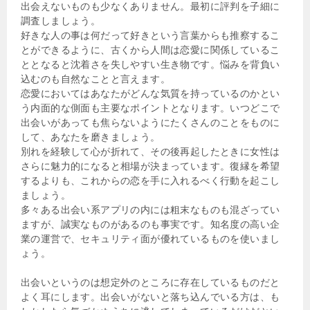
出会えないものも少なくありません。最初に評判を子細に
調査しましょう。
好きな人の事は何だって好きという言葉からも推察するこ
とができるように、古くから人間は恋愛に関係しているこ
ととなると沈着さを失しやすい生き物です。悩みを背負い
込むのも自然なことと言えます。
恋愛においてはあなたがどんな気質を持っているのかとい
う内面的な側面も主要なポイントとなります。いつどこで
出会いがあっても焦らないようにたくさんのことをものに
して、あなたを磨きましょう。
別れを経験して心が折れて、その後再起したときに女性は
さらに魅力的になると相場が決まっています。復縁を希望
するよりも、これからの恋を手に入れるべく行動を起こし
ましょう。
多々ある出会い系アプリの内には粗末なものも混ざってい
ますが、誠実なものがあるのも事実です。知名度の高い企
業の運営で、セキュリティ面が優れているものを使いまし
ょう。
出会いというのは想定外のところに存在しているものだと
よく耳にします。出会いがないと落ち込んでいる方は、も