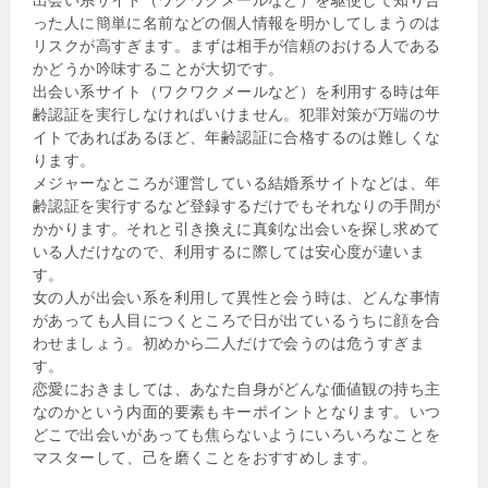
った人に簡単に名前などの個人情報を明かしてしまうのは
リスクが高すぎます。まずは相手が信頼のおける人である
かどうか吟味することが大切です。
出会い系サイト（ワクワクメールなど）を利用する時は年
齢認証を実行しなければいけません。犯罪対策が万端のサ
イトであればあるほど、年齢認証に合格するのは難しくな
ります。
メジャーなところが運営している結婚系サイトなどは、年
齢認証を実行するなど登録するだけでもそれなりの手間が
かかります。それと引き換えに真剣な出会いを探し求めて
いる人だけなので、利用するに際しては安心度が違いま
す。
女の人が出会い系を利用して異性と会う時は、どんな事情
があっても人目につくところで日が出ているうちに顔を合
わせましょう。初めから二人だけで会うのは危うすぎま
す。
恋愛におきましては、あなた自身がどんな価値観の持ち主
なのかという内面的要素もキーポイントとなります。いつ
どこで出会いがあっても焦らないようにいろいろなことを
マスターして、己を磨くことをおすすめします。