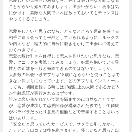
恋愛したい気持ちがあるなら、先ずは魅力的な人間になる
ことからやり始めてみましょう。出会いがない・あるは気
にかけず、素敵な人間でいれば放っておいてもチャンスは
やってくるでしょう。
恋愛をしたいと思うのなら、どんなところで運命を感じる
相手に巡り会っても平然としていられるように、ルックス
や内面など、精力的に自分に磨きをかけて出会いに備えて
おくべきです。
恋愛の駆け引きを修得して恋人を作りたいと思うなら、恋
愛テクニックを実践してみましょう。好意を抱いている異
性との距離を一段と短縮できるのではないでしょうか。
大多数の出会い系アプリは18歳にならないと使うことはで
きない決まりになっています。どのアプリをインストール
しても、初回登録する時には18歳以上の人間であるかどう
か年齢認証が実行されるはずです。
誰かに恋い焦がれていて頭を悩ますのは自然なことです
が、恋愛が成功して恋愛関係が構築された後でも、価値観
がバラバラだったり意見の齟齬などで苦慮することはいっ
ぱいあります。
「安全だと思っていたサービスで、サクラに引っかかっ
た」という口コミは後を絶ちません。怪しいなと思った出