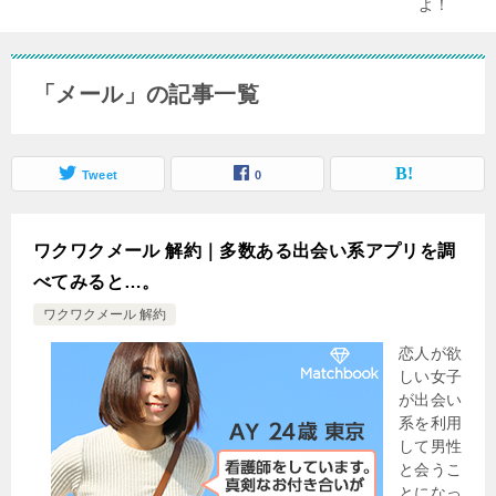
「メール」の記事一覧
Tweet
0
ワクワクメール 解約｜多数ある出会い系アプリを調
べてみると…。
ワクワクメール 解約
恋人が欲
しい女子
が出会い
系を利用
して男性
と会うこ
とになっ