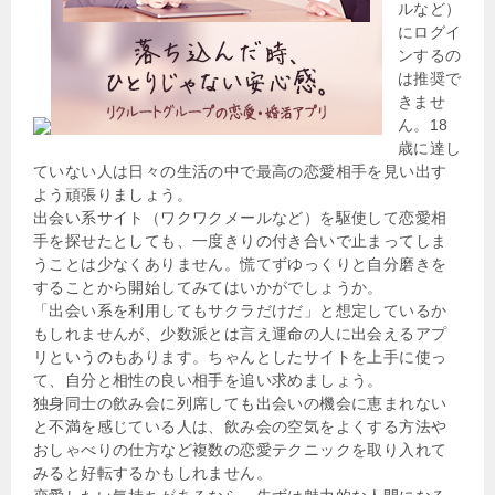
ルなど）
にログイ
ンするの
は推奨で
きませ
ん。18
歳に達し
ていない人は日々の生活の中で最高の恋愛相手を見い出す
よう頑張りましょう。
出会い系サイト（ワクワクメールなど）を駆使して恋愛相
手を探せたとしても、一度きりの付き合いで止まってしま
うことは少なくありません。慌てずゆっくりと自分磨きを
することから開始してみてはいかがでしょうか。
「出会い系を利用してもサクラだけだ」と想定しているか
もしれませんが、少数派とは言え運命の人に出会えるアプ
リというのもあります。ちゃんとしたサイトを上手に使っ
て、自分と相性の良い相手を追い求めましょう。
独身同士の飲み会に列席しても出会いの機会に恵まれない
と不満を感じている人は、飲み会の空気をよくする方法や
おしゃべりの仕方など複数の恋愛テクニックを取り入れて
みると好転するかもしれません。