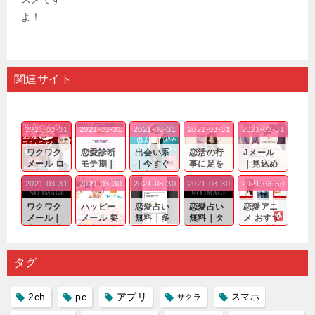
関連サイト
2021-03-31
2021-03-31
2021-03-31
2021-03-31
2021-03-31
ワクワク
恋愛診断
出会い系
恋活の行
Jメール
メール ロ
モテ期｜
｜今すぐ
事に足を
｜見込め
グイン pc
老若男女
仲良くな
運んでも
る効果が
2021-03-31
2021-03-30
2021-03-30
2021-03-30
2021-03-30
｜心の底
問わ
れる相手
出会いの
確実なも
から真
ず…。
探しをし
チャンス
のであっ
ワクワク
ハッピー
恋愛占い
恋愛占い
恋愛アニ
剣...
たいと...
が訪れ...
ても…...
メール｜
メール 要
無料｜多
無料｜タ
メ おすす
出会い系
注意人物
数ある出
ーゲット
め｜「心
の中で巡
｜恋愛を
会い系ア
にしてい
理学は複
り会った
するので
プリの内
る人に恋
雑で素人
タグ
人に軽...
あれ...
には...
愛相...
には...
2ch
pc
アプリ
スマホ
サクラ