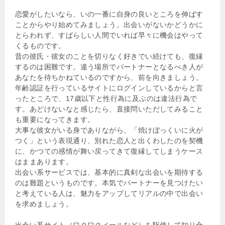
恋愛がしたいなら、いの一番に自身の良いところを伸ばす
ことからやり始めてみましょう。出会いがないかどうかに
とらわれず、すばらしい人間でいれば早々に機会はやって
くるものです。
昔の彼氏・彼女のことを切りなく好きでい続けても、復縁
するのは困難です。違う場所でパートナーとなるべき人が
あなたを待ちかねているのですから、前を向きましょう。
年齢認証を行っているサイトにログインしているからと言
ったところで、17歳以下と性行為に及ぶのは違法行為で
す。あどけないなと感じたら、直接問いただしてみること
も重要になってきます。
大事な彼女がいる身でありながら、「焼けぼっくいに火が
つく」という表現通り、別れた恋人と出くわしたのを契機
に、かつての感情が舞い戻ってきて復縁してしまうケース
はままあります。
出会い系サービスでは、基本的に真剣な出会いを期待する
のは難題というものです。本気でパートナーを見つけたい
と考えている人は、魅力をアップしてリアルの中で出会い
を求めましょう。
出会い系サイト（ワクワクメールなど）を駆使して知り合