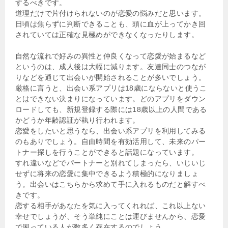
するべきです。
道理だけで片付けられないのが恋愛の悩みだと思います。
日頃は焦らずに判断できることも、頭に血が上ってかき回
されていては正確な見極めができなくなったりします。
自然な流れで好みの異性と仲良くなって恋愛が始まるなど
というのは、成人後は大幅に減ります。友達同士のつなが
りなどを通じて出会いが開始されることが多いでしょう。
厳格に言うと、出会い系アプリは18歳にならないと使うこ
とはできない決まりになっています。どのアプリをダウン
ロードしても、新規登録する際には18歳以上の人間である
かどうか年齢認証が執り行われます。
恋愛をしたいと思うなら、出会い系アプリを利用してみる
のもありでしょう。自由時間を有効活用して、未来のパー
トナー探しを行うことができると話題になっています。
すれ違いなどでパートナーと別れてしまったら、いじいじ
せずに将来の恋愛に集中できるよう積極的になりましょ
う。出会いはこちらから求めて手に入れるものだと解すべ
きです。
恋する相手があなたを気に入ってくれれば、これ以上ない
幸せでしょうが、そう単純にことは運びませんから、恋愛
で困っている人が数多く存在するのでしょう。