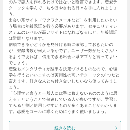
のみで恋人を作れるわけではないと断言できます。恋愛テ
クニックを学んで、ちやほやされる日々を手に入れましょ
う。
出会い系サイト（ワクワクメールなど）を利用したいとい
う場合は年齢認証を行う必要があります。セキュリティシ
ステムのレベルが高いサイトになればなるほど、年齢認証
は難関となります。
信頼できるかどうかを見分ける時に確認しておきたいの
が、登録者数が何人いるかです。ユーザー数がたくさんい
るようであれば、信用できる出会い系アプリと言ってよい
でしょう。
恋愛もメンタリティが結果を決定づけるものなので、心理
学を行うといいますのは実用性の高いテクニックの1つだと
言えます。好きな人とお付き合いしたいなら使ってみまし
ょう。
「心理学と言うと一般人には手に負えないもののように思
える」ということで敬遠している人が多いですが、学習し
てみると割と使用しやすいものが多々あることがわかりま
す。恋愛をゴールに導くためにうまく使いましょう。
続きを読む