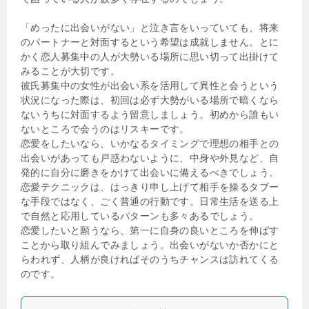
「めったに出会いがない」と泣き言をいっていても、将来
のパートナーと対面するという希望は成就しません。とに
かく恋人募集中の人が大勢いる場所に思い切って出掛けて
みることが大切です。
彼氏募集中の女性が出会い系を活用して異性と会うという
状況になった際は、初回は必ず大勢がいる場所で暗くなら
ないうちに対面するよう留意しましょう。初めから誰もい
ないところで会うのはリスキーです。
恋愛をしたいなら、いかなるタイミングで理想の相手との
出会いがあっても戸惑わないように、中身や外見など、自
発的に自分に磨きをかけて出会いに備えるべきでしょう。
恋愛テクニックは、はっきり申し上げて相手を操るタブー
な手段ではなく、ごく普通の行動です。日常生活を送る上
で自然と応用しているパターンも多々あるでしょう。
恋愛したいと願うなら、第一に自身の良いところを伸ばす
ことから取り組んでみましょう。出会いがないか否かにと
らわれず、人柄が良ければそのうちチャンスは訪れてくる
のです。