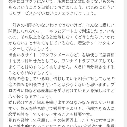
の中にはサクラばかりで、現実には全然出会えないものも
あるということを自覚しておきましょう。はじめにどうい
ったサービスかていねいにチェックしましょう。
「好みの相手がいないわけではないけど、そんなに親しい
関係になれない」、「やっとデートまで到達したはいいも
のの、それ以上となると進展しなくてどうしたらいいかわ
からない」とヤキモキしているなら、恋愛テクニックをマ
スターしてみましょう。
出会い系サイト（ワクワクメールなど）を駆使して恋愛相
手を見つけ出せたとしても、ワンナイトラブで終了してし
まうことはめずらしくありません。入念に自分磨きをする
ことから始めましょう。
禁断の恋をしている時、信頼している相手に対してもその
恋の悩みを相談できないことは少なくないと思います。プ
ロの占い師など恋愛相談を受け付けている人を探し出すと
心が軽くなるでしょう。
隠し続けてきた悩みを曝け出すのはなかなか勇気がいりま
すが、悩みを持ち続けて鬱屈するよりも、信頼できる人に
恋愛相談をしてリセットすることも肝要です。
別れを経験して落胆し、その後再浮上したときに女性はさ
らに魅力的になることができるというのが定説です。復縁