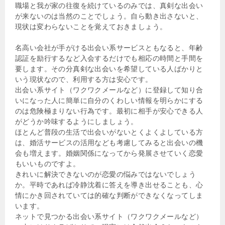
職場と我が家の往復を続けているのみでは、真剣な出会い
が来ないのは当然のことでしょう。自ら動き出さないと、
現状は変わらないことを覚えておきましょう。
名高い会社が手がける出会い系サービスともなると、年齢
認証を励行するなど入会するだけでも相応の時間と手間を
要します。その分真剣な出会いを希望している人ばかりと
いう現状なので、利用する方は安心です。
出会い系サイト（ワクワクメールなど）に登録して知り合
いになった人に簡単に自分のくわしい情報を明らかにする
のは危険極まりない行為です。最初に相手が安心できる人
がどうか吟味するようにしましょう。
ほとんど普段の生活で出会いがないとくよくよしている方
は、婚活サービスの活用なども考慮してみると出会いの機
会も増えます。婚姻関係になってから発展させていく恋愛
もいいものですよ。
きれいに解決できないのが恋愛の悩みではないでしょう
か。平時であれば冷静沈着に答えを導き出せることも、心
情にかき回されていては的確な判断ができなくなってしま
います。
ネットで見つかる出会い系サイト（ワクワクメールなど）