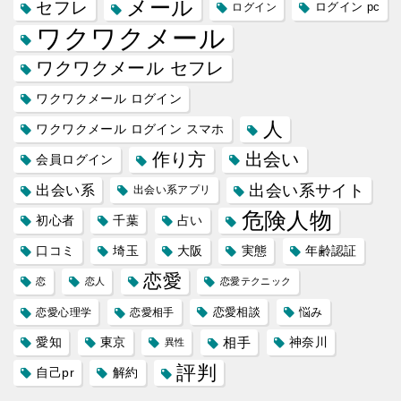
メール
セフレ
ログイン
ログイン pc
ワクワクメール
ワクワクメール セフレ
ワクワクメール ログイン
人
ワクワクメール ログイン スマホ
作り方
出会い
会員ログイン
出会い系サイト
出会い系
出会い系アプリ
危険人物
初心者
千葉
占い
口コミ
埼玉
大阪
実態
年齢認証
恋愛
恋
恋人
恋愛テクニック
恋愛相談
悩み
恋愛心理学
恋愛相手
愛知
東京
相手
神奈川
異性
評判
自己pr
解約