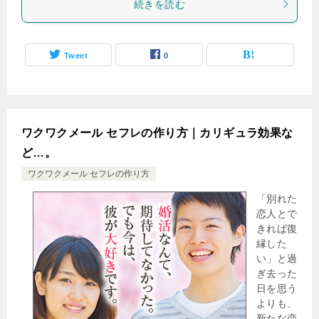
続きを読む
Tweet
0
ワクワクメール セフレの作り方｜カリギュラ効果な
ど…。
ワクワクメール セフレの作り方
「別れた
恋人とで
きれば復
縁した
い」と過
ぎ去った
日を思う
よりも、
新たな恋