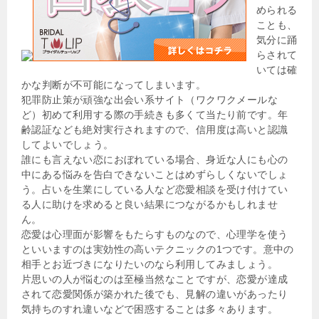
められる
ことも、
気分に踊
らされて
いては確
かな判断が不可能になってしまいます。
犯罪防止策が頑強な出会い系サイト（ワクワクメールな
ど）初めて利用する際の手続きも多くて当たり前です。年
齢認証なども絶対実行されますので、信用度は高いと認識
してよいでしょう。
誰にも言えない恋におぼれている場合、身近な人にも心の
中にある悩みを告白できないことはめずらしくないでしょ
う。占いを生業にしている人など恋愛相談を受け付けてい
る人に助けを求めると良い結果につながるかもしれませ
ん。
恋愛は心理面が影響をもたらすものなので、心理学を使う
といいますのは実効性の高いテクニックの1つです。意中の
相手とお近づきになりたいのなら利用してみましょう。
片思いの人が悩むのは至極当然なことですが、恋愛が達成
されて恋愛関係が築かれた後でも、見解の違いがあったり
気持ちのすれ違いなどで困惑することは多々あります。