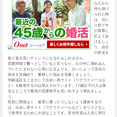
な人から
持ち掛け
られた時
は、当た
り前です
が真摯に
応えてあ
げましょ
う。自分
の状況を
振り返る良いチャンスになるかもしれません。
恋愛関係で鬱々としていると言うなら、心の中に溜め込ん
でいたたまれない心境になるよりも、占いによって現在の
状況を見極めて、蓄積した悩みを克服しましょう。
年齢認証をごまかして出会い系サイト（ワクワクメールな
ど）を駆使するのは禁止されています。17歳以下の人は身
近なところで最高の恋愛相手を見い出すよう努めましょ
う。
性別に関係なく、被害に遭ったりしないよう護身するの
は、出会い系サイト（ワクワクメールなど）をリスクなし
で使用するために大切なことです。安全対策は入念に実行