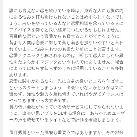
誰にも言えない恋を続けている時は、身近な人にも胸の内
にある悩みを打ち明けられないことはめずらしくないでし
ょう。占いをやっている人など恋愛相談を承っている人に
アドバイスを仰ぐと良い結果につながるかもしれません。
盲目的な恋という言葉からも察することができるように、
昔より人間は恋愛に対して落ち着きを損ないやすいと言わ
れています。悩みをもつのも当たり前のことと言えます。
恋愛テクニックと称されるものは、断じて恋人にしたい異
性をたぶらかすマジックというものではありません。場合
によっては知らず知らずのうちに活用していることも多数
あります。
恋愛に関心があるなら、先に自身の良いところを伸ばすこ
とからスタートしましょう。出会いがないかどうかは気に
留めず、知性や魅力を兼ね備えていればやがてチャンスは
やってきますから大丈夫です。
質の低い会社がやっている偽サービスにしてやられないよ
うに、出会い系アプリをDLする場合は、あらかじめユーザ
ーの声を載せているサイトなどで評価を確認しましょう。
眉目秀麗といった風貌も重要点ではありますが、その部分