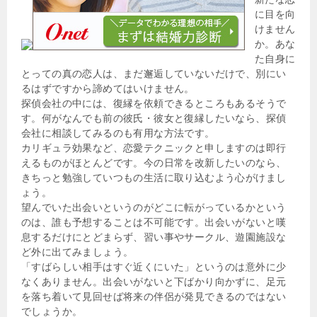
に目を向
けません
か。あな
た自身に
とっての真の恋人は、まだ邂逅していないだけで、別にい
るはずですから諦めてはいけません。
探偵会社の中には、復縁を依頼できるところもあるそうで
す。何がなんでも前の彼氏・彼女と復縁したいなら、探偵
会社に相談してみるのも有用な方法です。
カリギュラ効果など、恋愛テクニックと申しますのは即行
えるものがほとんどです。今の日常を改新したいのなら、
きちっと勉強していつもの生活に取り込むよう心がけまし
ょう。
望んでいた出会いというのがどこに転がっているかという
のは、誰も予想することは不可能です。出会いがないと嘆
息するだけにとどまらず、習い事やサークル、遊園施設な
ど外に出てみましょう。
「すばらしい相手はすぐ近くにいた」というのは意外に少
なくありません。出会いがないと下ばかり向かずに、足元
を落ち着いて見回せば将来の伴侶が発見できるのではない
でしょうか。