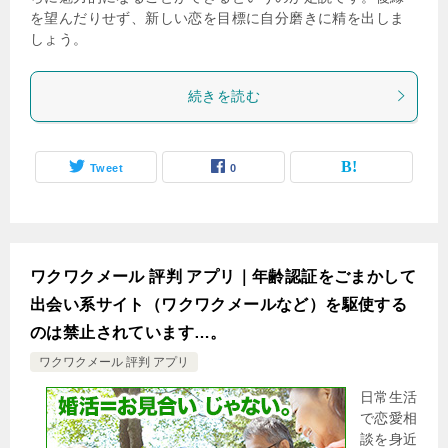
を望んだりせず、新しい恋を目標に自分磨きに精を出しま
しょう。
続きを読む
Tweet
0
ワクワクメール 評判 アプリ｜年齢認証をごまかして
出会い系サイト（ワクワクメールなど）を駆使する
のは禁止されています…。
ワクワクメール 評判 アプリ
日常生活
で恋愛相
談を身近