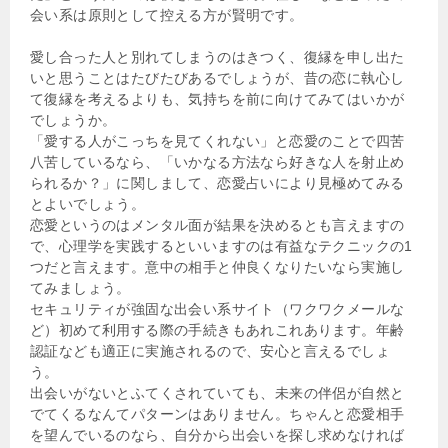
会い系は原則として控える方が賢明です。
愛し合った人と別れてしまうのはきつく、復縁を申し出た
いと思うことはたびたびあるでしょうが、昔の恋に執心し
て復縁を考えるよりも、気持ちを前に向けてみてはいかが
でしょうか。
「愛する人がこっちを見てくれない」と恋愛のことで四苦
八苦しているなら、「いかなる方法なら好きな人を射止め
られるか？」に関しまして、恋愛占いにより見極めてみる
とよいでしょう。
恋愛というのはメンタル面が結果を決めるとも言えますの
で、心理学を実践するといいますのは有益なテクニックの1
つだと言えます。意中の相手と仲良くなりたいなら実施し
てみましょう。
セキュリティが強固な出会い系サイト（ワクワクメールな
ど）初めて利用する際の手続きもあれこれあります。年齢
認証なども適正に実施されるので、安心と言えるでしょ
う。
出会いがないとふてくされていても、未来の伴侶が自然と
でてくるなんてパターンはありません。ちゃんと恋愛相手
を望んでいるのなら、自分から出会いを探し求めなければ