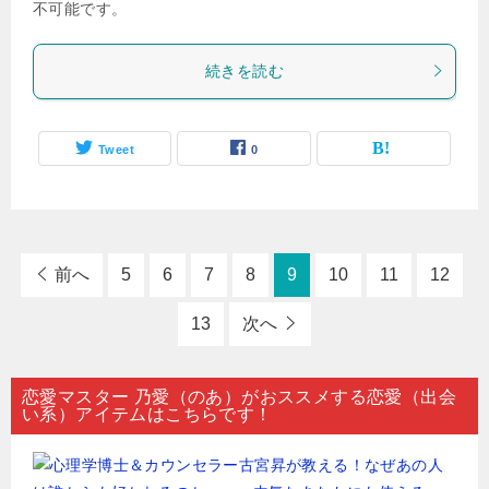
不可能です。
続きを読む
Tweet
0
前へ
5
6
7
8
9
10
11
12
13
次へ
恋愛マスター 乃愛（のあ）がおススメする恋愛（出会
い系）アイテムはこちらです！