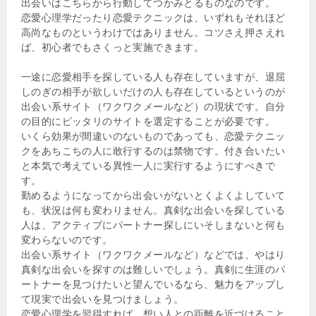
出会いはこちらから行動してつかみとるものなのです。
恋愛心理学だったり恋愛テクニックは、いずれもそれほど
高尚なものというわけではありません。コツさえ押さえれ
ば、初心者でもさくっと実施できます。
一途に恋愛相手を探している人も存在していますが、退屈
しのぎの相手が欲しいだけの人も存在しているというのが
出会い系サイト（ワクワクメールなど）の現状です。自分
の目的にピッタリのサイトを選定することが必要です。
いくら効果が間違いのないものであっても、恋愛テクニッ
クをあちこちの人に敢行するのは禁物です。付き合いたい
と本気で考えている異性一人に実行するようにすべきで
す。
勤めるようになってから出会いがないとくよくよしていて
も、状況は何も変わりません。真剣な出会いを探している
人は、アクティブにパートナー探しにいそしまないと何も
変わらないのです。
出会い系サイト（ワクワクメールなど）などでは、やはり
真剣な出会いを探すのは難しいでしょう。真剣に生涯のパ
ートナーを見つけたいと望んでいるなら、魅力をアップし
て現実で出会いを見つけましょう。
恋愛心理学を習得すれば、想い人との距離を近づけること