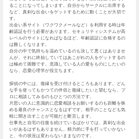
ることになってしまいます。自分からサークルに出席する
など、真剣な出会いをゲットするために動くことが大切で
す。
出会い系サイト（ワクワクメールなど）を利用する時は年
齢認証を行う必要があります。セキュリティシステムが高
レベルのサイトになればなるほど、年齢認証に合格するの
は難しくなります。
自分の中で気持ちを温めているのも決して悪くはありませ
んが、それに終始していてはあこがれの人をゲットするの
は極めて困難です。意識している人の愛をものにしたいの
なら、恋愛心理学が役立ちます。
探偵の中には、復縁を受け付けるところもあります。どん
な手を使ってもかつての伴侶と復縁したいと望むなら、プ
ロに相談してみるのもひとつの方法です。
片思いの人に意識的に恋愛相談をお願いするのも距離を狭
める最良のチャンスとなるはずです。相手のことなども気
軽に聞き出すことが可能だと断言します。
仕事先と自宅の往復を続けているばかりでは、真剣な出会
いがあるはずもありません。精力的に手を打っていかない
と、今の状況は変わらないままなのです。