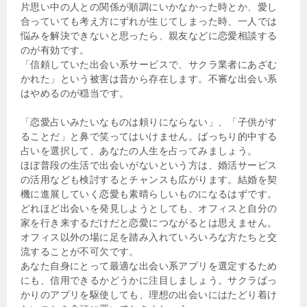
片思い中の人との関係が順調にいかなかった時とか、愛し
合っていても考え方にずれが生じてしまった時、一人では
悩みを解決できないと思ったら、親友などに恋愛相談する
のが有効です。
「信頼していた出会い系サービスで、サクラ業者にあざむ
かれた」という被害は昔から存在します。不審な出会い系
はやめるのが穏当です。
「恋愛占いみたいなものは頼りにならない」、「子供がす
ることだ」と鼻で笑ってはいけません。ばっちり的中する
占いを選択して、あなたの人生を占ってみましょう。
ほぼ普段の生活で出会いがないという方は、婚活サービス
の活用なども検討するとチャンスも広がります。結婚を契
機に進展していく恋愛も素晴らしいものになるはずです。
どれほど出会いを発見しようとしても、オフィスと自分の
家を行き来するだけだと恋愛につながるとは思えません。
オフィス以外の場に足を踏み入れていろいろな方たちと交
流することが不可欠です。
あなた自身にとって最適な出会い系アプリを選定するため
にも、信用できるかどうかに注目しましょう。サクラばっ
かりのアプリを駆使しても、理想の出会いにはたどり着け