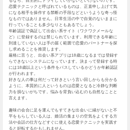
るなら、自主的にトライしていかないといけないのです。
恋愛テクニックと呼ばれているものは、正直申し上げて気
になる相手を操作する禁断の手段などというような奇っ怪
なものではありません。日常生活の中で自覚のないままに
行っていることも多少なりともあるでしょう。
年齢認証で偽証して出会い系サイト（ワクワクメールな
ど）に登録するのは禁じられています。利用できる年齢に
到達していない人は手の届く範囲で恋愛のパートナーを探
し求めることを推奨します。
厳格に言うと、出会い系アプリは18歳になるまでは登録す
らできないシステムになっています。決まって登録する時
には18歳以上という条件をパスしているかどうか年齢認証
が行われます。
好きな人の事は何だって好きという言い回しからも分かる
ように、本質的に人というものは恋愛となると冷静な判断
力を損ないがちです。悩みを背負い込むのも自然なことと
言えます。
趣味の会合に足を運んでもすてきな出会いに縁がないと不
平をもらしている人は、婚活の集まりの空気をよくする方
法や会話の仕方などすぐに使える恋愛テクニックを実践す
ると好転するかもしれません。