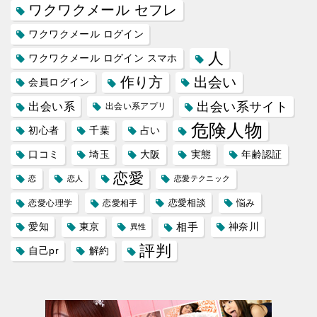
ワクワクメール セフレ
ワクワクメール ログイン
人
ワクワクメール ログイン スマホ
作り方
出会い
会員ログイン
出会い系サイト
出会い系
出会い系アプリ
危険人物
初心者
千葉
占い
口コミ
埼玉
大阪
実態
年齢認証
恋愛
恋
恋人
恋愛テクニック
恋愛相談
悩み
恋愛心理学
恋愛相手
愛知
東京
相手
神奈川
異性
評判
自己pr
解約