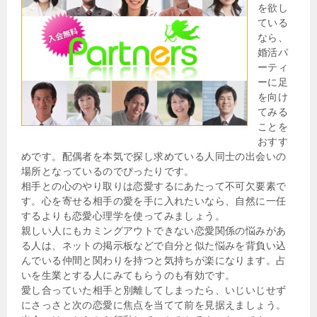
を欲し
ている
なら、
婚活パ
ーティ
ーに足
を向け
てみる
ことを
おすす
めです。配偶者を本気で探し求めている人同士の出会いの
場所となっているのでぴったりです。
相手との心のやり取りは恋愛するにあたって不可欠要素で
す。心を寄せる相手の愛を手に入れたいなら、自然に一任
するよりも恋愛心理学を使ってみましょう。
親しい人にもカミングアウトできない恋愛関係の悩みがあ
る人は、ネットの掲示板などで自分と似た悩みを背負い込
んでいる仲間と関わりを持つと気持ちが楽になります。占
いを生業とする人にみてもらうのも有効です。
愛し合っていた相手と別離してしまったら、いじいじせず
にさっさと次の恋愛に焦点を当てて前を見据えましょう。