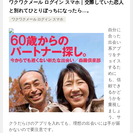
ワクワクメール ログイン スマホ｜交際していた恋人
と別れてひとりぼっちになったら…。
ワクワクメール ログイン スマホ
自分に
合った
出会い
系アプ
リをチ
ョイス
するた
めに
も、信
頼でき
るかど
うかを
重視し
ましょ
う。サ
クラだらけのアプリを入れても、理想の出会いには手が届
かないので要注意です。