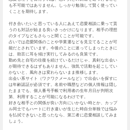
も不可能ではありません。しっかり勉強して賢く使ってい
くことを期待します。
付き合いたいと思っている人にあえて恋愛相談に乗って貰
うのも対話が始まる良いきっかけになります。相手の理想
のタイプなどもさらっと聞くことが可能です。
占いでは恋愛関係のことや学業運などを見立てることが可
能だとされています。今後のことに迷ってしまったときに
は、助言に耳を傾け実行してみるのも良策です。
勤め先と自宅の往復を続けているだけじゃ、真剣な出会い
が期待できるはずもありません。強気で活動を起こしてい
かないと、風向きは変わらないまま推移します。
出会い系サイト（ワクワクメールなど）で出会いを探すに
は年齢認証が必須です。名前や職歴などの個人情報は隠し
たままでも、個人番号手帳で利用者の生年月日が判明次
第、利用することが可能になるわけです。
好きな相手との関係が良い方向にいかない時とか、カップ
ル同士でもハートに行き違いが生じた時自分単独では悩み
を払拭できないと思ったなら、第三者に恋愛相談してみま
しょう。