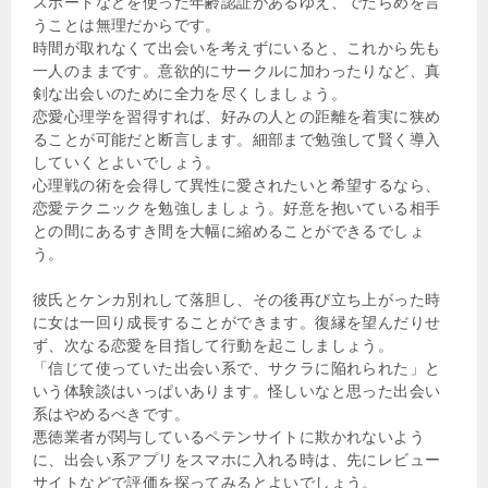
スポートなどを使った年齢認証があるゆえ、でたらめを言
うことは無理だからです。
時間が取れなくて出会いを考えずにいると、これから先も
一人のままです。意欲的にサークルに加わったりなど、真
剣な出会いのために全力を尽くしましょう。
恋愛心理学を習得すれば、好みの人との距離を着実に狭め
ることが可能だと断言します。細部まで勉強して賢く導入
していくとよいでしょう。
心理戦の術を会得して異性に愛されたいと希望するなら、
恋愛テクニックを勉強しましょう。好意を抱いている相手
との間にあるすき間を大幅に縮めることができるでしょ
う。
彼氏とケンカ別れして落胆し、その後再び立ち上がった時
に女は一回り成長することができます。復縁を望んだりせ
ず、次なる恋愛を目指して行動を起こしましょう。
「信じて使っていた出会い系で、サクラに陥れられた」と
いう体験談はいっぱいあります。怪しいなと思った出会い
系はやめるべきです。
悪徳業者が関与しているペテンサイトに欺かれないよう
に、出会い系アプリをスマホに入れる時は、先にレビュー
サイトなどで評価を探ってみるとよいでしょう。