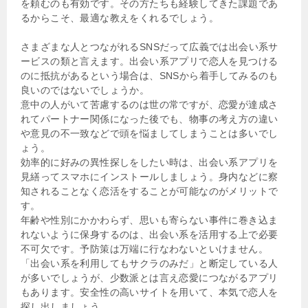
を頼むのも有効です。その方たちも経験してきた課題であ
るからこそ、最適な教えをくれるでしょう。
さまざまな人とつながれるSNSだって広義では出会い系サ
ービスの類と言えます。出会い系アプリで恋人を見つける
のに抵抗があるという場合は、SNSから着手してみるのも
良いのではないでしょうか。
意中の人がいて苦慮するのは世の常ですが、恋愛が達成さ
れてパートナー関係になった後でも、物事の考え方の違い
や意見の不一致などで頭を悩ましてしまうことは多いでし
ょう。
効率的に好みの異性探しをしたい時は、出会い系アプリを
見繕ってスマホにインストールしましょう。身内などに察
知されることなく恋活をすることが可能なのがメリットで
す。
年齢や性別にかかわらず、思いも寄らない事件に巻き込ま
れないように保身するのは、出会い系を活用する上で必要
不可欠です。予防策は万端に行なわないといけません。
「出会い系を利用してもサクラのみだ」と断定している人
が多いでしょうが、少数派とは言え恋愛につながるアプリ
もあります。安全性の高いサイトを用いて、本気で恋人を
探し出しましょう。