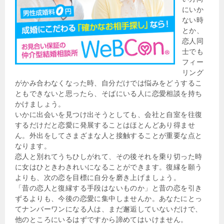
にいか
ない時
とか、
恋人同
士でも
フィー
リング
がかみ合わなくなった時、自分だけでは悩みをどうするこ
ともできないと思ったら、そばにいる人に恋愛相談を持ち
かけましょう。
いかに出会いを見つけ出そうとしても、会社と自室を往復
するだけだと恋愛に発展することはほとんどあり得ませ
ん。外出をしてさまざまな人と接触することが重要な点と
なります。
恋人と別れてうちひしがれて、その後それを乗り切った時
に女はひときわきれいになることができます。復縁を願う
よりも、次の恋を目標に自分を磨き上げましょう。
「昔の恋人と復縁する手段はないものか」と昔の恋を引き
ずるよりも、今後の恋愛に集中しませんか。あなたにとっ
てナンバーワンになる人は、まだ邂逅していないだけで、
他のところにいるはずですから諦めてはいけません。