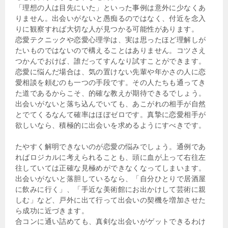
「理想の人は目先にいた」といった事例は意外に少なくあ
りません。出会いがないと愚痴るのではなく、付近を念入
りに観察すれば大切な人が見つかる可能性があります。
恋愛テクニックや恋愛心理学は、実は思ったほど理解しが
たいものではないので構えることはありません。コツさえ
つかんでおけば、誰だってすんなり試すことができます。
恋愛に悩んだ場合は、気の置けない先輩や年かさの人に恋
愛相談を頼むのも一つの手段です。その人たちも通ってき
た道であるからこそ、的確な教えが期待できるでしょう。
出会いがないと落ち込んでいても、あこがれの相手が自然
とでてくるなんて確率はほぼゼロです。真摯に恋愛相手が
欲しいなら、積極的に出会いを求めるようにすべきです。
たやすく解明できないのが恋愛の悩みでしょう。通例であ
ればロジカルに考えられることも、頭に血が上って右往左
往していては正確な見極めができなくなってしまいます。
出会いがないと落胆しているなら、「自分ひとりで居酒屋
に飲みに行く」、「手近な美術館にお出かけして芸術に親
しむ」など、戸外に出て行って出会いの契機を増加させた
ら成功に近づきます。
合コンに通い詰めても、真剣な出会いがゲットできるわけ