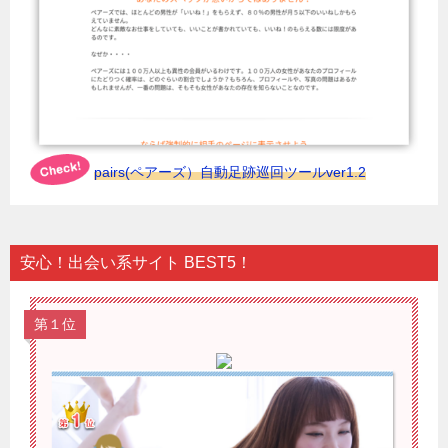
pairs(ペアーズ）自動足跡巡回ツールver1.2
安心！出会い系サイト BEST5！
第１位