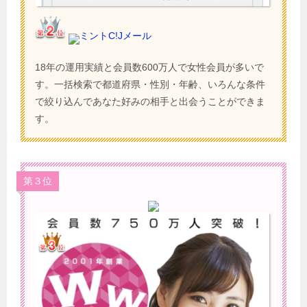
ミントC!Jメール
18年の運用実績と会員数600万人で女性会員が多いで
す。一括検索で都道府県・性別・年齢、いろんな条件
で絞り込んであなた好みの相手と出会うことができま
す。
第３位