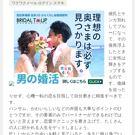
ワクワクメール ログイン スマホ
彼氏とケ
ンカ別れ
してブル
ーになっ
て、その
後再浮上
したとき
に女性は
輝きをア
ップする
もので
す。復縁
を迫った
りせず、心機一転の恋を目指して自分磨きに精進すべきで
す。
ハンサム、かわいらしいなどの外面も大事なポイントのひ
とつですが、その要素のみでパートナーができるわけでは
ないと言えます。恋愛テクニックを磨き上げて、たくさん
の人に好かれる人生をゲットしましょう。
忙しいからと出会いを軽く見ていると、永久に独り身でい