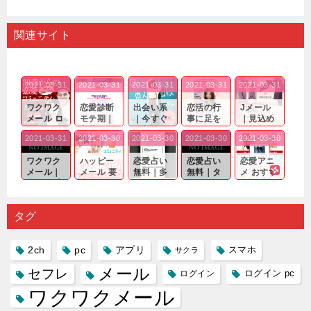
関連サイト
2021-03-31
2021-03-31
2021-03-31
2021-03-31
2021-03-31
ワクワク
恋愛診断
出会い系
恋活の行
Jメール
メール ロ
モテ期｜
｜今すぐ
事に足を
｜見込め
グイン pc
老若男女
仲良くな
運んでも
る効果が
2021-03-31
2021-03-30
2021-03-30
2021-03-30
2021-03-30
｜心の底
問わ
れる相手
出会いの
確実なも
から真
ず…。
探しをし
チャンス
のであっ
ワクワク
ハッピー
恋愛占い
恋愛占い
恋愛アニ
剣...
たいと...
が訪れ...
ても…...
メール｜
メール 要
無料｜多
無料｜タ
メ おすす
出会い系
注意人物
数ある出
ーゲット
め｜「心
の中で巡
｜恋愛を
会い系ア
にしてい
理学は複
り会った
するので
プリの内
る人に恋
雑で素人
タグ
人に軽...
あれ...
には...
愛相...
には...
2ch
pc
アプリ
スマホ
サクラ
メール
セフレ
ログイン
ログイン pc
ワクワクメール