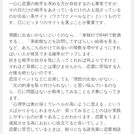
一心に恋愛の相手を求める方が存在するのも事実ですが、
その日だけの相手をあさっているだけの人も混ざっている
のが出会い系サイト（ワクワクメールなど）というもので
す。己にピッタリのサイトを選ぶことが重要です。
周囲に出会いがないというのなら、「単独行でBARで飲酒
する」、「美術館などを訪問してすばらしい絵画を見る」
など、あちこち出かけて出会いの母数を増やすようにすれ
ばいい人が発見できる確率がアップします。
好きな相手が自分を気に入ってくれれば何よりですけど、
それほど容易にことは運びませんから、恋愛に苦悩する人
が後を絶たないのです。
恋活イベントなどに出席しても「理想の出会いがない」、
「次の約束を取り付けられない」と思い悩んでいるのな
ら、己に問題はないか熟考してみることも大事になってき
ます。
「心理学は奥が深くてレベルが高いように思える」という
人ばかりかもしれませんが、習ってみるとことのほか実践
しやすいものが多々あることがわかります。恋愛をうまく
成就させる為におおいに役立てると良いでしょう。
恋愛に苦労しているときは、頼りになる諸先輩に恋愛相談