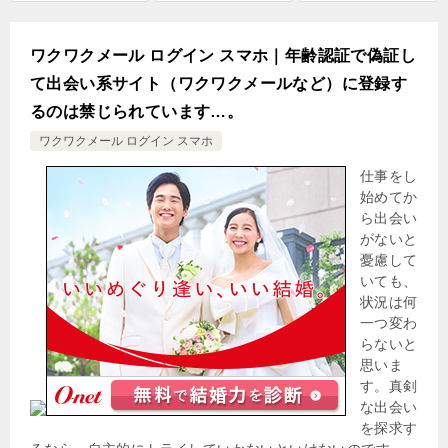
ワクワクメール ログイン スマホ｜年齢認証で偽証し
て出会い系サイト（ワクワクメールなど）に登録す
るのは禁じられています…。
ワクワクメール ログイン スマホ
仕事をし
始めてか
ら出会い
がないと
憂慮して
いても、
状況は何
一つ変わ
らないと
思いま
す。真剣
な出会い
を探求す