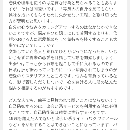
恋愛心理学を使うのは悪質な行為と見られることもありま
すが、それは間違いです。「等身大の自身を見てもらい、
興味を抱いてもらうために欠かせない工程」と割り切った
方が賢明だと思います。
自分の心や悩みをカミングアウトするのはなかなかできな
いことですが、悩みをひた隠しにして苦悶するよりも、信
頼のおける人に恋愛相談をして気持ちを軽くすることも大
事ではないでしょうか？
交際していた恋人と別れてひとりぼっちになったら、いじ
いじせずに将来の恋愛を目指して活動を開始しましょう。
出会いはこっちから行動を起こして手に入れるものです。
日頃は肝が据わっているのに、つい翻弄されてしまうのが
恋愛のミステリアスなところです。悩みを背負っているな
ら、影で苦しんだりしないで、心を開ける人に溜め込んだ
悩みを相談するのがおすすめです。
どんな人でも、凶事に見舞われて酷いことにならないよう
自己防御するのは、出会い系サービスを利用する時に必須
なことです。自己防衛策は確実に実行するべきです。
18歳を超えた人でないと出会い系サイト（ワクワクメール
など）を活用することはできないことになっています。パ