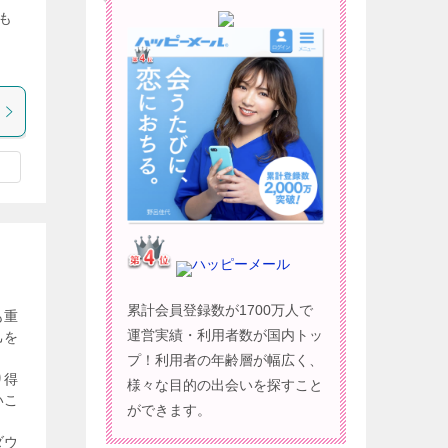
も
ハッピーメール
累計会員登録数が1700万人で
も重
運営実績・利用者数が国内トッ
己を
プ！利用者の年齢層が幅広く、
り得
様々な目的の出会いを探すこと
いこ
ができます。
ダウ