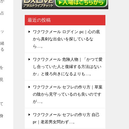
るか
愛占
せ
最近の投稿
ニッ
ワクワクメール ログイン pc｜心の底
から真剣な出会いを探しているな
一緒
ら…。
いる
ワクワクメール 危険人物｜「かつて愛
し合っていた人と復縁する方法はない
を
か」と後ろ向きになるよりも…。
見
ワクワクメール セフレの作り方｜草葉
の陰から見守っているのも良いのです
が…。
て
ワクワクメール セフレの作り方 自己
身
pr｜老若男女問わず…。