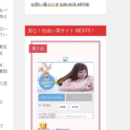
せ思い通りにするBLACK ART術
をパ
換え
ない
安心！出会い系サイト BEST5！
てい
断定
第１位
ま
す。
奮闘
て恋
と
て