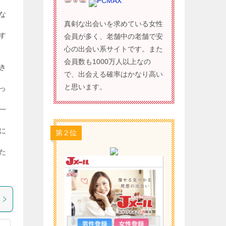
PCMAX
な
真剣な出会いを求めている女性
す
会員が多く、老舗中の老舗で安
心の出会い系サイトです。また
会員数も1000万人以上なの
き
で、出会える確率はかなり高い
と思います。
っ
一
に
第２位
た