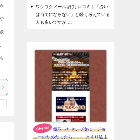
み
ワクワクメール 評判 口コミ｜「占い
は当てにならない」と軽く考えている
や
人も多いですが…。
談
、
も
気取ったセレブ女に「ジョ
ニーのためだったら…。」とすり込ま