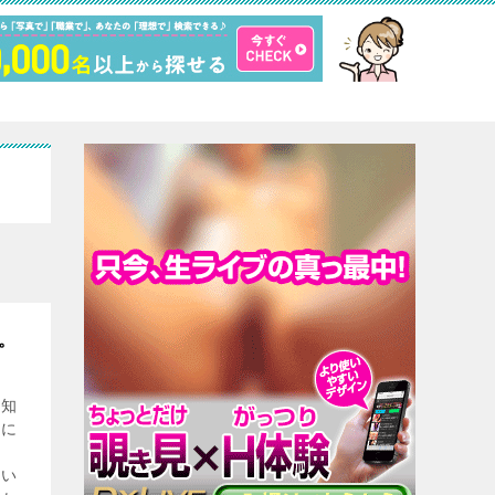
。
理知
能に
良い