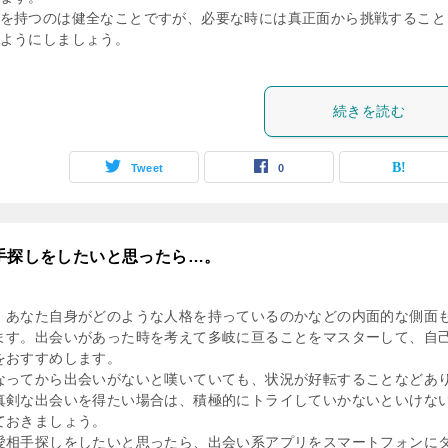
を持つのは健全なことですが、必要な時には真正面から挑戦すること
ようにしましょう。
続きを読む
Tweet
0
相手探しをしたいと思ったら…。
、あなた自身がどのような人格を持っているのかなどの内面的な側面
ます。出会いがあった時を考えて多岐に亘ることをマスターして、自
をおすすめします。
なってから出会いがないと嘆いていても、状況が好転することなどあ
真剣な出会いを得たい場合は、積極的にトライしていかないといけな
ておきましょう。
愛相手探しをしたいと思ったら、出会い系アプリをスマートフォンに