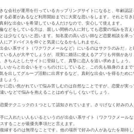
きな会社が運用を行っているカップリングサイトになると、年齢認証
する必要があるなど利用開始までに大変な思いをします。それと引き
真剣な出会いを希望している人だけなので、安心して使えます。
倫などをしている方は、親しい間柄の人に対しても恋愛の悩みを言え
とは少なくないと思います。知名度の高い占い師など恋愛相談を承っ
人にアドバイスを仰ぐと気楽になるかもしれません。
出会い系サイト（ワクワクメールなど）にいるのはサクラのみだ」と
ている人が大半でしょうが、現実に婚活に使えるアプリも何個かあり
。きちんとしたサイトに登録して、真摯に恋人を追い求めましょう。
しいからと出会いをそっちのけにしていると、この先も独身のままで
気を出してグループ活動に出席するなど、真剣な出会いを得るために
ましょう。
かに恋い焦がれていて悩み苦しむのは自然なことですが、恋愛が実っ
違いなどで悩みを抱えることはめずらしくないでしょう。
恋愛テクニックの１つとして認知されています。さりげなく好みの人
手に入れたい人もいるというのが出会い系サイト（ワクワクメールな
スすることが最優先事項だと言えます。
復縁するのは無理なことです。他の場所で好みの人があなたを期待し