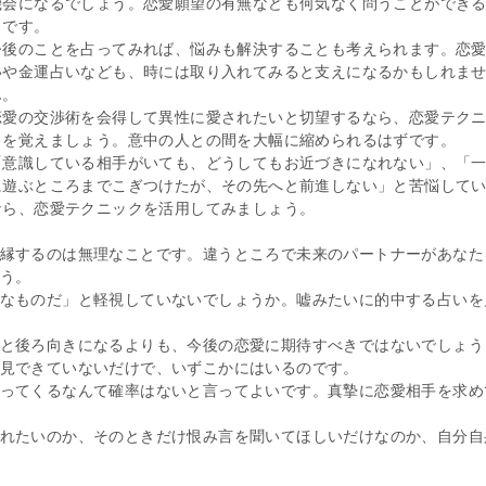
機会になるでしょう。恋愛願望の有無なども何気なく問うことができ
らです。
今後のことを占ってみれば、悩みも解決することも考えられます。恋
いや金運占いなども、時には取り入れてみると支えになるかもしれま
ん。
恋愛の交渉術を会得して異性に愛されたいと切望するなら、恋愛テク
クを覚えましょう。意中の人との間を大幅に縮められるはずです。
「意識している相手がいても、どうしてもお近づきになれない」、「
に遊ぶところまでこぎつけたが、その先へと前進しない」と苦悩して
なら、恋愛テクニックを活用してみましょう。
縁するのは無理なことです。違うところで未来のパートナーがあなた
う。
なものだ」と軽視していないでしょうか。嘘みたいに的中する占いを
と後ろ向きになるよりも、今後の恋愛に期待すべきではないでしょう
見できていないだけで、いずこかにはいるのです。
ってくるなんて確率はないと言ってよいです。真摯に恋愛相手を求め
れたいのか、そのときだけ恨み言を聞いてほしいだけなのか、自分自