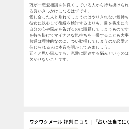
万が一恋愛相談を仲良くしている人から持ち掛けられ
る良いきっかけになるはずです。
愛し合った人と別れてしまうのはやりきれない気持ち
彼女に執心して復縁を検討するよりも、目を将来に向
自分の心や悩みを告げるのは躊躇してしまうものです
を持ち掛けてマイナスな気持ちを一掃することも大事
普通は理性的なのに、つい動揺してしまうのが恋愛と
信じられる人に本音を明かしてみましょう。
延々と思い悩んでも、恋愛に関連する悩みというのは
欠かせないことです。
ワクワクメール 評判 口コミ｜「占いは当て