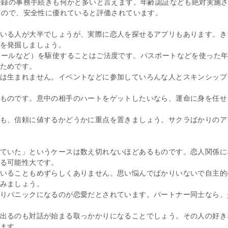
登録の事務手続きも何かと多いと言えます。年齢認証なども絶対実施
るので、安全性に優れていると評価されています。
いる人が大半でしょうが、実際に恋人を探せるアプリもあります。き
を発掘しましょう。
メールなど）を駆使することはご法度です。パスポートなどを使った
ためです。
は生まれません。イベントなどに参加していろんな人とスキンシップ
ものです。意中の相手のハートをゲットしたいなら、運命に身を任せ
も、信頼に値するかどうかに重点を置きましょう。サクラばかりのア
ていた」というケースは数え切れないほどあるものです。恋人関係に
る可能性大です。
いることもめずらしくありません。思い悩んでばかりいないで自主的
みましょう。
りパニックになるのが恋愛だとされています。パートナー同士なら、
出るのも対話が始まる取っかかりになることでしょう。その人の好き
ます。