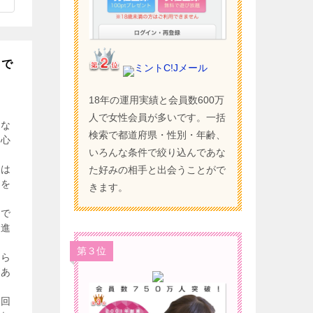
とで
ミントC!Jメール
18年の運用実績と会員数600万
人で女性会員が多いです。一括
くな
検索で都道府県・性別・年齢、
安心
いろんな条件で絞り込んであな
のは
た好みの相手と出会うことがで
手を
きます。
難で
に進
第３位
から
があ
初回