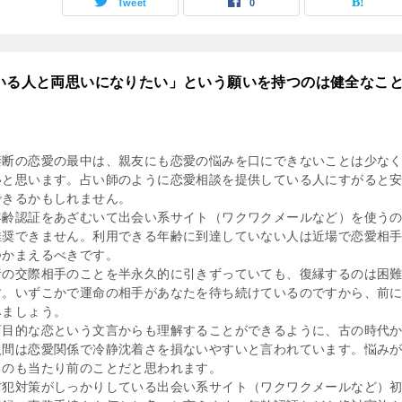
Tweet
0
ている人と両思いになりたい」という願いを持つのは健全なこ
禁断の恋愛の最中は、親友にも恋愛の悩みを口にできないことは少な
いと思います。占い師のように恋愛相談を提供している人にすがると
できるかもしれません。
年齢認証をあざむいて出会い系サイト（ワクワクメールなど）を使う
推奨できません。利用できる年齢に到達していない人は近場で恋愛相
つかまえるべきです。
昔の交際相手のことを半永久的に引きずっていても、復縁するのは困
す。いずこかで運命の相手があなたを待ち続けているのですから、前
みましょう。
盲目的な恋という文言からも理解することができるように、古の時代
人間は恋愛関係で冷静沈着さを損ないやすいと言われています。悩み
るのも当たり前のことだと思われます。
防犯対策がしっかりしている出会い系サイト（ワクワクメールなど）