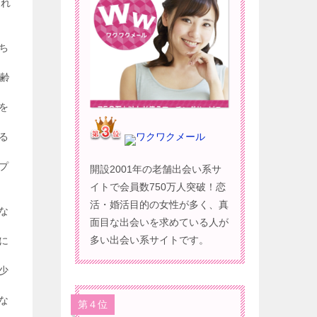
され
ち
年齢
を
る
ワクワクメール
プ
開設2001年の老舗出会い系サ
イトで会員数750万人突破！恋
活・婚活目的の女性が多く、真
な
面目な出会いを求めている人が
多い出会い系サイトです。
に
少
な
第４位