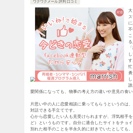
ワクワクメール 評判 口コミ
大
ス
に
不
こ
る
「
し
す
忙
勇
し
誰
愛関係になっても、物事の考え方の違いや意見の食い
片思い中の人に恋愛相談に乗ってもらうというのは、
対話できる手立てです。
心から恋愛したい人も見受けられますが、浮気相手を
ど）というものです。自分に適合したサイトをチョイ
別れた相手のことを半永久的に好きでいたとしても、