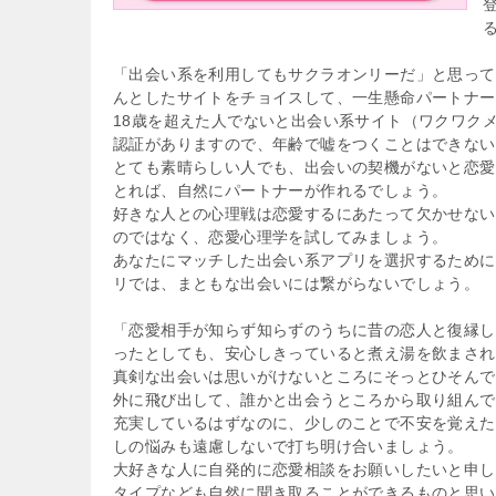
「出会い系を利用してもサクラオンリーだ」と思って
んとしたサイトをチョイスして、一生懸命パートナー
18歳を超えた人でないと出会い系サイト（ワクワク
認証がありますので、年齢で嘘をつくことはできない
とても素晴らしい人でも、出会いの契機がないと恋愛
とれば、自然にパートナーが作れるでしょう。
好きな人との心理戦は恋愛するにあたって欠かせない
のではなく、恋愛心理学を試してみましょう。
あなたにマッチした出会い系アプリを選択するために
リでは、まともな出会いには繋がらないでしょう。
「恋愛相手が知らず知らずのうちに昔の恋人と復縁し
ったとしても、安心しきっていると煮え湯を飲まされ
真剣な出会いは思いがけないところにそっとひそんで
外に飛び出して、誰かと出会うところから取り組んで
充実しているはずなのに、少しのことで不安を覚えた
しの悩みも遠慮しないで打ち明け合いましょう。
大好きな人に自発的に恋愛相談をお願いしたいと申し
タイプなども自然に聞き取ることができるものと思い