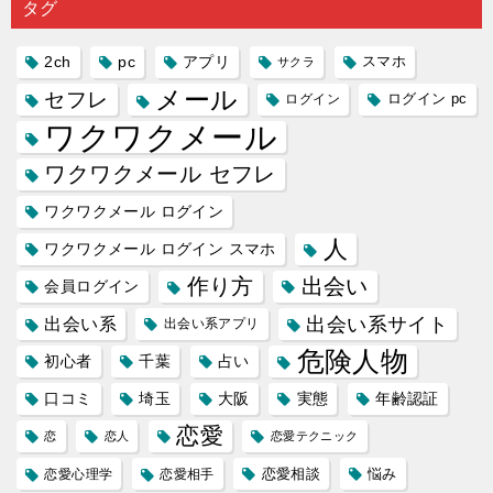
タグ
人に軽...
あれ...
には...
愛相...
には...
2ch
pc
アプリ
スマホ
サクラ
メール
セフレ
ログイン
ログイン pc
ワクワクメール
ワクワクメール セフレ
ワクワクメール ログイン
人
ワクワクメール ログイン スマホ
作り方
出会い
会員ログイン
出会い系サイト
出会い系
出会い系アプリ
危険人物
初心者
千葉
占い
口コミ
埼玉
大阪
実態
年齢認証
恋愛
恋
恋人
恋愛テクニック
恋愛相談
悩み
恋愛心理学
恋愛相手