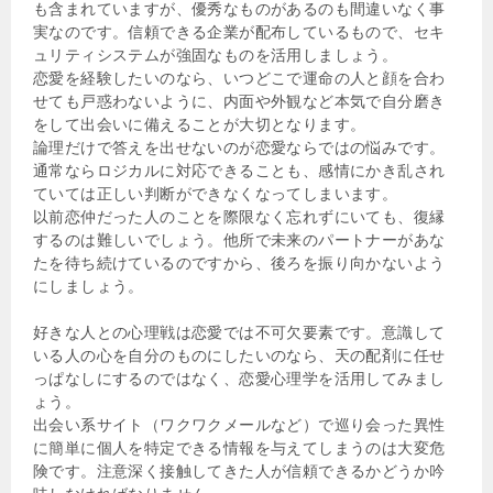
も含まれていますが、優秀なものがあるのも間違いなく事
実なのです。信頼できる企業が配布しているもので、セキ
ュリティシステムが強固なものを活用しましょう。
恋愛を経験したいのなら、いつどこで運命の人と顔を合わ
せても戸惑わないように、内面や外観など本気で自分磨き
をして出会いに備えることが大切となります。
論理だけで答えを出せないのが恋愛ならではの悩みです。
通常ならロジカルに対応できることも、感情にかき乱され
ていては正しい判断ができなくなってしまいます。
以前恋仲だった人のことを際限なく忘れずにいても、復縁
するのは難しいでしょう。他所で未来のパートナーがあな
たを待ち続けているのですから、後ろを振り向かないよう
にしましょう。
好きな人との心理戦は恋愛では不可欠要素です。意識して
いる人の心を自分のものにしたいのなら、天の配剤に任せ
っぱなしにするのではなく、恋愛心理学を活用してみまし
ょう。
出会い系サイト（ワクワクメールなど）で巡り会った異性
に簡単に個人を特定できる情報を与えてしまうのは大変危
険です。注意深く接触してきた人が信頼できるかどうか吟