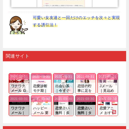
可愛い女友達と一回だけのエッチを次々と実現
する誘引法！
関連サイト
2021-03-31
2021-03-31
2021-03-31
2021-03-31
2021-03-31
ワクワク
恋愛診断
出会い系
恋活の行
Jメール
メール ロ
モテ期｜
｜今すぐ
事に足を
｜見込め
グイン pc
老若男女
仲良くな
運んでも
る効果が
2021-03-31
2021-03-30
2021-03-30
2021-03-30
2021-03-30
｜心の底
問わ
れる相手
出会いの
確実なも
から真
ず…。
探しをし
チャンス
のであっ
ワクワク
ハッピー
恋愛占い
恋愛占い
恋愛アニ
剣...
たいと...
が訪れ...
ても…...
メール｜
メール 要
無料｜多
無料｜タ
メ おすす
出会い系
注意人物
数ある出
ーゲット
め｜「心
の中で巡
｜恋愛を
会い系ア
にしてい
理学は複
り会った
するので
プリの内
る人に恋
雑で素人