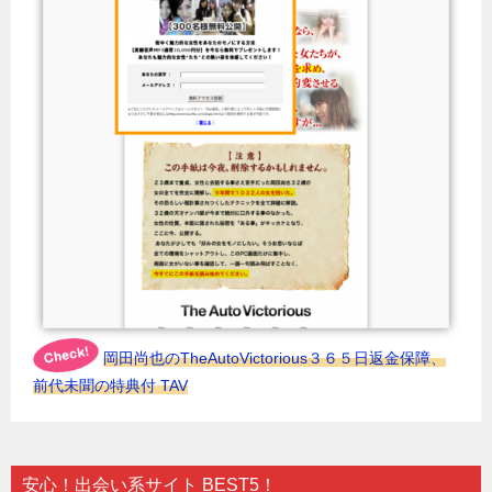
岡田尚也のTheAutoVictorious３６５日返金保障、
前代未聞の特典付 TAV
安心！出会い系サイト BEST5！