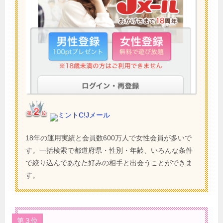
ミントC!Jメール
18年の運用実績と会員数600万人で女性会員が多いで
す。一括検索で都道府県・性別・年齢、いろんな条件
で絞り込んであなた好みの相手と出会うことができま
す。
第３位