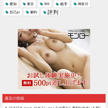
愛知
東京
相手
神奈川
異性
評判
自己pr
解約
最近の投稿
ワクワクメール ログイン pc｜心の底から真剣な出会いを探し