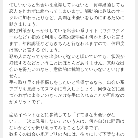
忙しいからと出会いを意識していないと、何年経過しても
恋人を作れずに終わってしまいます。能動的に趣味のサー
クルに加わったりなど、真剣な出会いをものにするために
動きましょう。
防犯対策がしっかりしている出会い系サイト（ワクワクメ
ールなど）初めて利用する際の諸手続も何かと多いと言え
ます。年齢認証などもきちんと行なわれますので、信用度
は高いと言えるでしょう。
勤め人になってから出会いがないと嘆いていても、状況が
好転するなどということはほとんどありません。真剣な出
会いを得たいのなら、意欲的に挑戦していかないといけま
せん。
手っ取り早く伴侶探しをしたいと希望するなら、出会い系
アプリを見繕ってスマホに導入しましょう。同僚などに感
づかれずに出会いのきっかけを手に入れることが可能なの
がメリットです。
恋活イベントなどに参戦しても「すてきな出会いがな
い」、「次に発展しない」という人は、何か自分に問題は
ないかどうか振り返ってみることも大事です。
数多くの出会い系アプリの内には、往々にして下等なもの