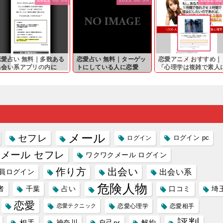
恋愛占い 無料｜多数ある
恋愛占い 無料｜ターゲッ
恋愛アニメ おすすめ｜
出会い系アプリの内に
トにしている人に恋愛
「心理学は複雑で素人
...
相...
は...
メール
セフレ
ログイン
ログイン pc
メール セフレ
ワクワクメール ログイン
作り方
出会い
員ログイン
出会い系
危険人物
者
千葉
占い
口コミ
埼
恋愛
恋愛テクニック
恋愛心理学
恋愛相手
評判
相手
神奈川
自己pr
解約