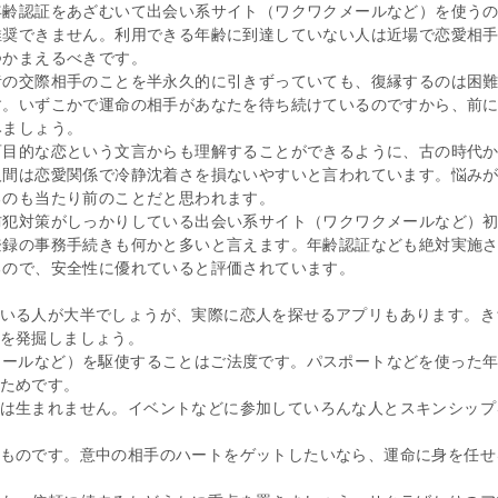
年齢認証をあざむいて出会い系サイト（ワクワクメールなど）を使う
推奨できません。利用できる年齢に到達していない人は近場で恋愛相
つかまえるべきです。
昔の交際相手のことを半永久的に引きずっていても、復縁するのは困
す。いずこかで運命の相手があなたを待ち続けているのですから、前
みましょう。
盲目的な恋という文言からも理解することができるように、古の時代
人間は恋愛関係で冷静沈着さを損ないやすいと言われています。悩み
るのも当たり前のことだと思われます。
防犯対策がしっかりしている出会い系サイト（ワクワクメールなど）
登録の事務手続きも何かと多いと言えます。年齢認証なども絶対実施
るので、安全性に優れていると評価されています。
いる人が大半でしょうが、実際に恋人を探せるアプリもあります。き
を発掘しましょう。
メールなど）を駆使することはご法度です。パスポートなどを使った
ためです。
は生まれません。イベントなどに参加していろんな人とスキンシップ
ものです。意中の相手のハートをゲットしたいなら、運命に身を任せ