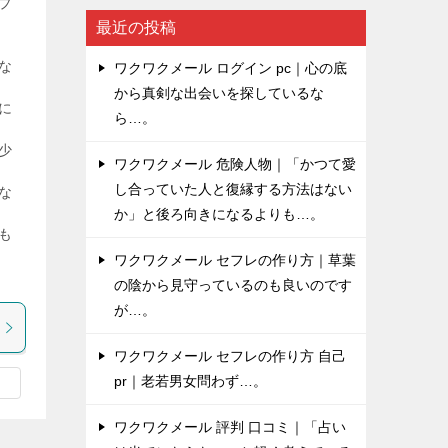
プ
最近の投稿
な
ワクワクメール ログイン pc｜心の底
から真剣な出会いを探しているな
に
ら…。
少
ワクワクメール 危険人物｜「かつて愛
し合っていた人と復縁する方法はない
な
か」と後ろ向きになるよりも…。
も
ワクワクメール セフレの作り方｜草葉
の陰から見守っているのも良いのです
が…。
ワクワクメール セフレの作り方 自己
pr｜老若男女問わず…。
ワクワクメール 評判 口コミ｜「占い