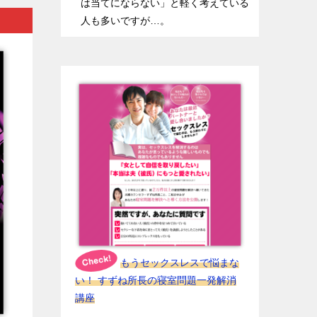
は当てにならない」と軽く考えている
人も多いですが…。
もうセックスレスで悩まな
い！ すずね所長の寝室問題一発解消
講座