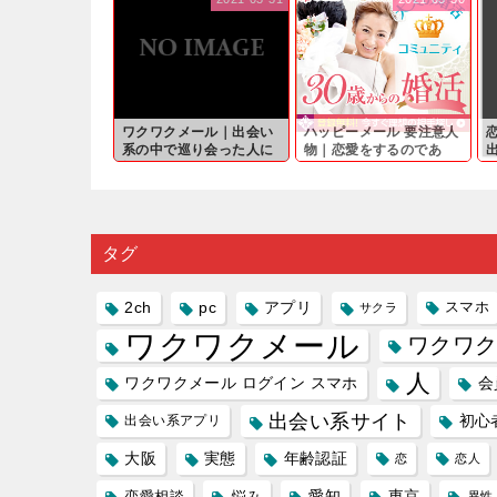
ワクワクメール｜出会い
ハッピーメール 要注意人
系の中で巡り会った人に
物｜恋愛をするのであ
軽...
れ...
は
タグ
2ch
pc
アプリ
スマホ
サクラ
ワクワクメール
ワクワク
人
ワクワクメール ログイン スマホ
会
出会い系サイト
初心
出会い系アプリ
大阪
実態
年齢認証
恋
恋人
愛知
東京
恋愛相談
悩み
異性