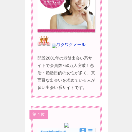
ワクワクメール
開設2001年の老舗出会い系サ
イトで会員数750万人突破！恋
活・婚活目的の女性が多く、真
面目な出会いを求めている人が
多い出会い系サイトです。
第４位