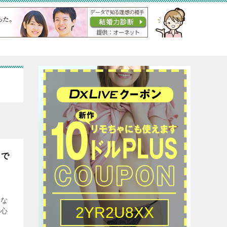
とで
くな
安心