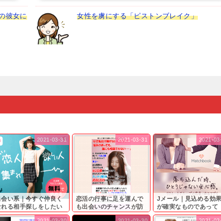
の彼女に
女性を虜にする「ピストンブレイク」
2021-03-31
2021-03-31
2021-03
出会い系｜今すぐ仲良く
恋活の行事に足を運んで
Jメール｜見込める効
なれる相手探しをしたい
も出会いのチャンスが訪
が確実なものであって
...
れ...
も…...
2021-03-30
2021-03-30
2021-03