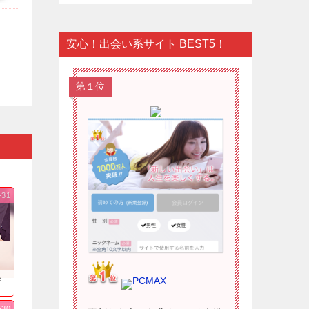
安心！出会い系サイト BEST5！
第１位
-31
果
PCMAX
-30