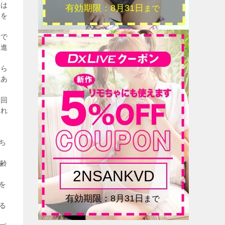
のは
手を
難で
に進
から
があ
初回
され
ち
年齢
を
る