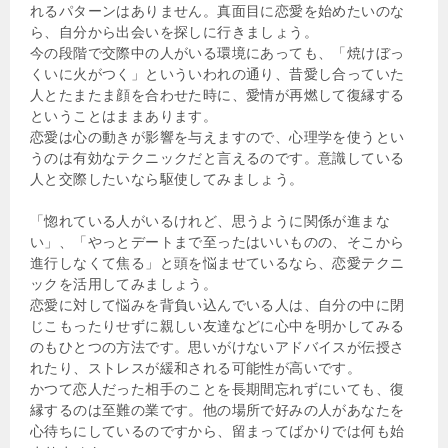
れるパターンはありません。真面目に恋愛を始めたいのな
ら、自分から出会いを探しに行きましょう。
今の段階で交際中の人がいる環境にあっても、「焼けぼっ
くいに火がつく」といういわれの通り、昔愛し合っていた
人とたまたま顔を合わせた時に、愛情が再燃して復縁する
ということはままあります。
恋愛は心の動きが影響を与えますので、心理学を使うとい
うのは有効なテクニックだと言えるのです。意識している
人と交際したいなら駆使してみましょう。
「惚れている人がいるけれど、思うように関係が進まな
い」、「やっとデートまで至ったはいいものの、そこから
進行しなくて焦る」と頭を悩ませているなら、恋愛テクニ
ックを活用してみましょう。
恋愛に対して悩みを背負い込んでいる人は、自分の中に閉
じこもったりせずに親しい友達などに心中を明かしてみる
のもひとつの方法です。思いがけないアドバイスが伝授さ
れたり、ストレスが緩和される可能性が高いです。
かつて恋人だった相手のことを長期間忘れずにいても、復
縁するのは至難の業です。他の場所で好みの人があなたを
心待ちにしているのですから、留まってばかりでは何も始