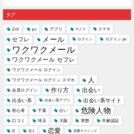
出会い系
注意人物
数ある出
ーゲット
め｜「心
の中で巡
｜恋愛を
会い系ア
にしてい
理学は複
り会った
するので
プリの内
る人に恋
雑で素人
タグ
人に軽...
あれ...
には...
愛相...
には...
2ch
pc
アプリ
スマホ
サクラ
メール
セフレ
ログイン
ログイン pc
ワクワクメール
ワクワクメール セフレ
ワクワクメール ログイン
人
ワクワクメール ログイン スマホ
作り方
出会い
会員ログイン
出会い系サイト
出会い系
出会い系アプリ
危険人物
初心者
千葉
占い
口コミ
埼玉
大阪
実態
年齢認証
恋愛
恋
恋人
恋愛テクニック