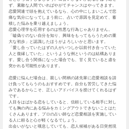
ず、素敵な人間でいればやがてチャンスはやってきます。
恋愛関連で頭を抱えているなら、心の中にしまいこんで悲
痛な気分になってしまう前に、占いで原因を見定めて、蓄
積した悩みを乗り越えましょう。
恋愛心理学を応用するのは性悪な行為じゃありません。
「嘘偽りのない自分を知り、興味をもってもらうための重
大な初歩」と認識したほうがよろしいかと思います。
「愛し合っていたはずの人がいつしか以前付き合っていた
人と復縁していた」というような例というのは結構ありま
す。愛し合う関係になった場合でも、甘く見ていると虚を
突かれる可能性があります。
恋愛に悩んだ場合は、親しい間柄の諸先輩に恋愛相談を請
け負ってもらうのもおすすめです。自分も苦労してきた悩
みであるからこそ、正しいアドバイスを授けてくれるはず
です。
人目をはばかる恋をしていると、信頼している相手に対し
ても胸の内にある悩みをカミングアウトできないことはた
くさんあります。プロの占い師など恋愛相談を実施してい
る人に頼ると心が軽くなるでしょう。
出会いがないと嘆息していても、恋人候補がある日突然現