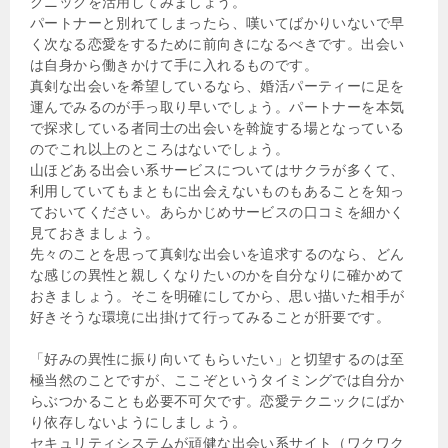
クニックを活用してみましょう。
パートナーと別れてしまったら、嘆いてばかりいないで早
く次なる恋愛をするために前向きになるべきです。出会い
は自身から働きかけて手に入れるものです。
真剣な出会いを希望しているなら、婚活パーティーに足を
運んでみるのが手っ取り早いでしょう。パートナーを本気
で探求している者同士の出会いを斡旋する場となっている
のでこれ以上のところはないでしょう。
山ほどある出会い系サービスについてはサクラが多くて、
利用していてもまともに出会えないものもあることを知っ
ておいてください。あらかじめサービスの口コミを細かく
見ておきましょう。
先々のことを思って真剣な出会いを追求するのなら、どん
な感じの異性と親しくなりたいのかを自分なりに確かめて
おきましょう。そこを明確にしてから、思い描いた相手が
好きそうな環境に出掛けて行ってみることが肝要です。
「好みの異性に振り向いてもらいたい」と切望するのは至
極当然のことですが、ここぞというタイミングでは自分か
らぶつかることも必要不可欠です。恋愛テクニックにばか
り依存しないようにしましょう。
セキュリティシステムが頑健な出会い系サイト（ワクワク