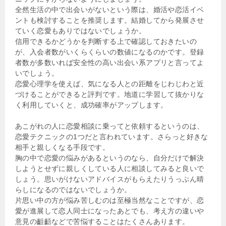
全然生活の中で出会いがないという際は、婚活や恋活イベ
ントも検討することを推奨します。結婚してから発展させ
ていく恋愛もありではないでしょうか。
信用できるかどうかを判断する上で確認しておきたいの
が、入会者数がいくらくらいの数値になるのかです。登録
者数が多数いれば安全性の高い出会い系アプリと言ってよ
いでしょう。
恋愛心理学を使えば、気になる人との距離をじわじわと近
づけることができると評判です。地道に学習して抜かりな
く利用していくと、成功確率がアップします。
あこがれの人に恋愛相談に乗ってと依頼するというのは、
恋愛テクニックの1つだと言われています。さらっと好きな
相手と親しくなる手段です。
胸の中で恋愛の悩みがあるというのなら、自分だけで解決
しようとせずに親しくしている人に相談してみると良いで
しょう。思いがけないアドバイスがもらえたりうっぷん晴
らしになるのではないでしょうか。
片思い中の方が悩み苦しむのは至極当然なことですが、恋
愛が進展して恋人同士になったあとでも、考え方の違いや
意見の齟齬などで苦悩することはたくさんあります。