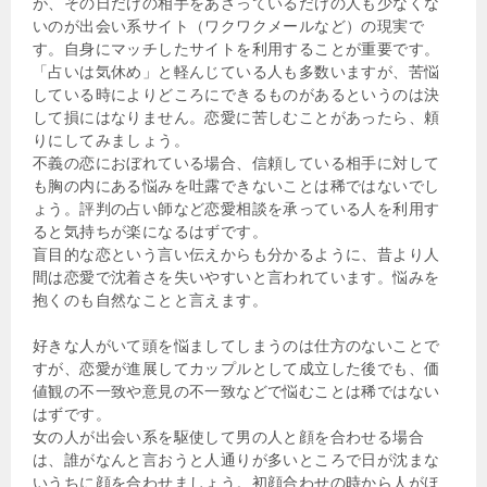
が、その日だけの相手をあさっているだけの人も少なくな
いのが出会い系サイト（ワクワクメールなど）の現実で
す。自身にマッチしたサイトを利用することが重要です。
「占いは気休め」と軽んじている人も多数いますが、苦悩
している時によりどころにできるものがあるというのは決
して損にはなりません。恋愛に苦しむことがあったら、頼
りにしてみましょう。
不義の恋におぼれている場合、信頼している相手に対して
も胸の内にある悩みを吐露できないことは稀ではないでし
ょう。評判の占い師など恋愛相談を承っている人を利用す
ると気持ちが楽になるはずです。
盲目的な恋という言い伝えからも分かるように、昔より人
間は恋愛で沈着さを失いやすいと言われています。悩みを
抱くのも自然なことと言えます。
好きな人がいて頭を悩ましてしまうのは仕方のないことで
すが、恋愛が進展してカップルとして成立した後でも、価
値観の不一致や意見の不一致などで悩むことは稀ではない
はずです。
女の人が出会い系を駆使して男の人と顔を合わせる場合
は、誰がなんと言おうと人通りが多いところで日が沈まな
いうちに顔を合わせましょう。初顔合わせの時から人がほ