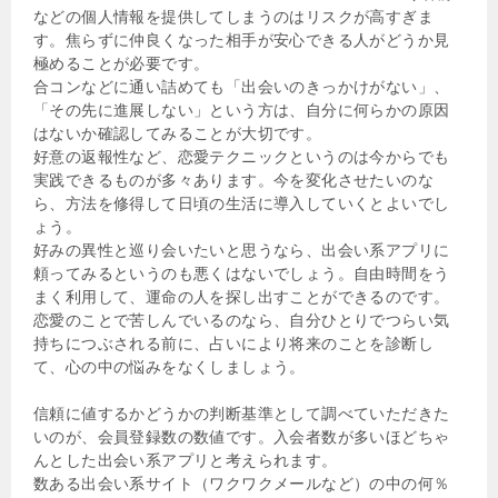
などの個人情報を提供してしまうのはリスクが高すぎま
す。焦らずに仲良くなった相手が安心できる人がどうか見
極めることが必要です。
合コンなどに通い詰めても「出会いのきっかけがない」、
「その先に進展しない」という方は、自分に何らかの原因
はないか確認してみることが大切です。
好意の返報性など、恋愛テクニックというのは今からでも
実践できるものが多々あります。今を変化させたいのな
ら、方法を修得して日頃の生活に導入していくとよいでし
ょう。
好みの異性と巡り会いたいと思うなら、出会い系アプリに
頼ってみるというのも悪くはないでしょう。自由時間をう
まく利用して、運命の人を探し出すことができるのです。
恋愛のことで苦しんでいるのなら、自分ひとりでつらい気
持ちにつぶされる前に、占いにより将来のことを診断し
て、心の中の悩みをなくしましょう。
信頼に値するかどうかの判断基準として調べていただきた
いのが、会員登録数の数値です。入会者数が多いほどちゃ
んとした出会い系アプリと考えられます。
数ある出会い系サイト（ワクワクメールなど）の中の何％