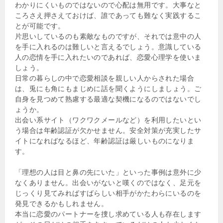
わかりにくいものではないので心配は無用です。大事なと
ころさえ押さえておけば、誰であっても難なく実践するこ
とが可能です。
片思いしているのも素敵なものですが、それでは意中の人
を手に入れるのは難しいと言えるでしょう。意識している
人の恋情を手に入れたいのであれば、恋愛心理学を使いま
しょう。
日常の暮らしの中で恋愛相談を親しい人からされた場合
は、兎にも角にもまじめに話を聞くようにしましょう。ご
自身を見つめて熟慮する最適な契機になるのではないでし
ょうか。
出会い系サイト（ワクワクメールなど）を利用したいとい
う場合は年齢認証が欠かせません。安全対策が充実したサ
イトになればなるほど、年齢認証は厳しいものになりま
す。
「理想の人は目と鼻の先にいた」といった事例は意外に少
なくありません。出会いがないと嘆くのではなく、足元を
じっくり見てみればすばらしい相手がかたわらにいるのを
発見できるかもしれません。
本当に恋愛のパートナーを捜し求めている人も存在します