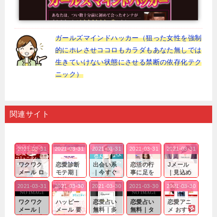
ガールズマインドハッカー（狙った女性を強制
的にホレさせココロもカラダもあなた無しでは
生きていけない状態にさせる禁断の依存化テク
ニック）
関連サイト
2021-03-31
2021-03-31
2021-03-31
2021-03-31
2021-03-31
ワクワク
恋愛診断
出会い系
恋活の行
Jメール
メール ロ
モテ期｜
｜今すぐ
事に足を
｜見込め
グイン pc
老若男女
仲良くな
運んでも
る効果が
2021-03-31
2021-03-30
2021-03-30
2021-03-30
2021-03-30
｜心の底
問わ
れる相手
出会いの
確実なも
から真
ず…。
探しをし
チャンス
のであっ
ワクワク
ハッピー
恋愛占い
恋愛占い
恋愛アニ
剣...
たいと...
が訪れ...
ても…...
メール｜
メール 要
無料｜多
無料｜タ
メ おすす