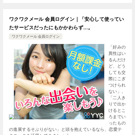
ワクワクメール 会員ログイン｜「安心して使ってい
たサービスだったにもかかわらず…。
ワクワクメール 会員ログイン
「好みの
異性はい
るんだけ
ど、どう
しても交
際にこぎ
つけられ
ない」、
「二人き
りで出か
けるとこ
ろまでい
ったもの
の進展するそぶりがない」と頭を抱えているなら、恋愛テ