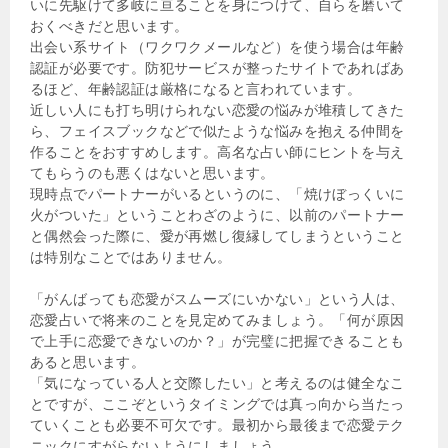
いに先駆けて多岐に亘ることを身につけて、自らを磨いて
おくべきだと思います。
出会い系サイト（ワクワクメールなど）を使う場合は年齢
認証が必要です。防犯サービスが整ったサイトであればあ
るほど、年齢認証は厳格になると言われています。
近しい人にも打ち明けられない恋愛の悩みが堆積してきた
ら、フェイスブックなどで似たような悩みを抱える仲間を
作ることをおすすめします。高名な占い師にヒントを与え
てもらうのも悪くはないと思います。
現時点でパートナーがいるというのに、「焼けぼっくいに
火がついた」ということわざのように、以前のパートナー
と偶然会った際に、愛が再燃し復縁してしまうということ
は特別なことではありません。
「がんばっても恋愛がスムーズにいかない」という人は、
恋愛占いで将来のことを見定めてみましょう。「何が原因
で上手に恋愛できないのか？」が完璧に把握できることも
あると思います。
「気になっている人と交際したい」と考えるのは健全なこ
とですが、ここぞというタイミングでは真っ向から当たっ
ていくことも必要不可欠です。最初から最後まで恋愛テク
ニックにすがらないようにしましょう。