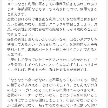
メールなど）利用に至るまでの事務手続きもあれこれあり
ます。年齢認証などもきっちり為されるので、信用できる
と言えます。
恋愛における駆け引き術を利用して好きな相手と付き合い
たいと望むのなら、恋愛テクニックを学習しましょう。片
思いの異性との間に存在する距離をしっかり縮めることが
できるでしょう。
好みの異性と巡り会いたいと思うなら、出会い系アプリを
利用してみるというのも良いでしょう。休憩時間などを有
効利用して、未来のパートナー探しを行うことができると
人気です。
「安心して使っていたサービスだったにもかかわらず、サ
クラ業者にしてやられた」という人はめずらしくありませ
ん。怪しげに思える出会い系は控える方が無難です。
「なかなか出会いがない」と不満をもらしていても、理想
の相手と相まみえることはないでしょう。とりあえず独身
の人がいっぱいいるところに自ら出掛けてみるべきです。
恋愛のパートナーが欲しいなら、とにかく自身の良いとこ
ろを伸ばすことから開始しましょう。出会いがないかどう
かは重要ではなく、魅了する力を備えていれば放っておい