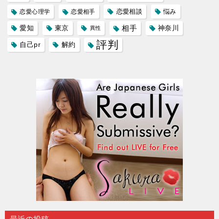
恋愛相談
悩み
恋愛心理学
恋愛相手
愛知
東京
相手
神奈川
異性
評判
自己pr
解約