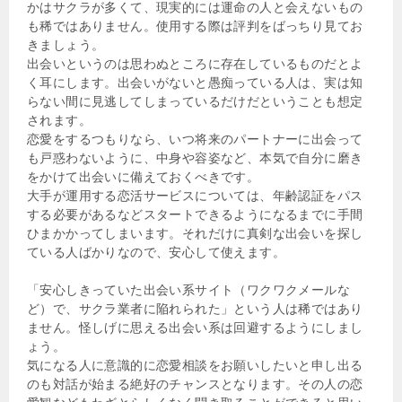
かはサクラが多くて、現実的には運命の人と会えないもの
も稀ではありません。使用する際は評判をばっちり見てお
きましょう。
出会いというのは思わぬところに存在しているものだとよ
く耳にします。出会いがないと愚痴っている人は、実は知
らない間に見逃してしまっているだけだということも想定
されます。
恋愛をするつもりなら、いつ将来のパートナーに出会って
も戸惑わないように、中身や容姿など、本気で自分に磨き
をかけて出会いに備えておくべきです。
大手が運用する恋活サービスについては、年齢認証をパス
する必要があるなどスタートできるようになるまでに手間
ひまかかってしまいます。それだけに真剣な出会いを探し
ている人ばかりなので、安心して使えます。
「安心しきっていた出会い系サイト（ワクワクメールな
ど）で、サクラ業者に陥れられた」という人は稀ではあり
ません。怪しげに思える出会い系は回避するようにしまし
ょう。
気になる人に意識的に恋愛相談をお願いしたいと申し出る
のも対話が始まる絶好のチャンスとなります。その人の恋