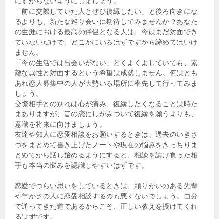
にすがらないようにしましょう。
「前に交際していた人とぜひ復縁したい」と後ろ向きにな
るよりも、新たな巡り会いに期待してみませんか？あなた
の生涯における最高の伴侶となる人は、今はまだ対面でき
ていないだけで、どこかにいるはずですから諦めてはいけ
ません。
「今の生活では出会いがない」とくよくよしていても、素
敵な異性と対面するという希望は成就しません。何はとも
あれ恋人募集中の人が大勢いる場所に率先して行ってみま
しょう。
交際相手との別れは心が痛み、復縁したくなることは時た
まありますが、昔の恋にしがみついて復縁を願うよりも、
意識を将来に向けましょう。
友達や知人に恋愛相談をお願いするときは、過去のいきさ
つをまとめて書き上げたノートや現在の悩みをきっちりま
とめてから話し始めるようにすると、相談を請け負った相
手も本当の悩みを認識しやすいはずです。
恋愛でつらい思いをしているときは、頼りがいのある先輩
や年かさの人に恋愛相談するのも悪くないでしょう。自分
で通ってきた道であるからこそ、正しい教えを授けてくれ
るはずです。