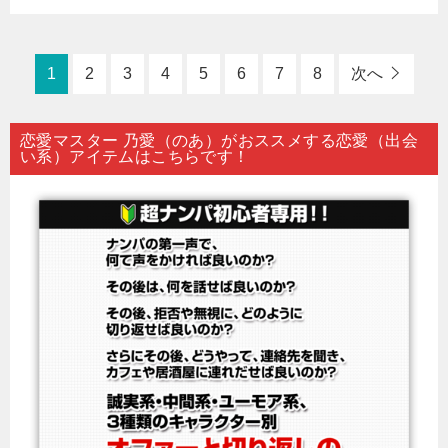
1
2
3
4
5
6
7
8
次へ
恋愛マスター 乃愛（のあ）がおススメする恋愛（出会
い系）アイテムはこちらです！