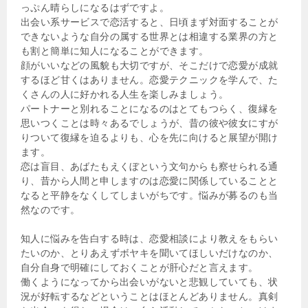
っぷん晴らしになるはずですよ。
出会い系サービスで恋活すると、日頃まず対面することが
できないような自分の属する世界とは相違する業界の方と
も割と簡単に知人になることができます。
顔がいいなどの風貌も大切ですが、そこだけで恋愛が成就
するほど甘くはありません。恋愛テクニックを学んで、た
くさんの人に好かれる人生を楽しみましょう。
パートナーと別れることになるのはとてもつらく、復縁を
思いつくことは時々あるでしょうが、昔の彼や彼女にすが
りついて復縁を迫るよりも、心を先に向けると展望が開け
ます。
恋は盲目、あばたもえくぼという文句からも察せられる通
り、昔から人間と申しますのは恋愛に関係していることと
なると平静をなくしてしまいがちです。悩みが募るのも当
然なのです。
知人に悩みを告白する時は、恋愛相談により教えをもらい
たいのか、とりあえずボヤキを聞いてほしいだけなのか、
自分自身で明確にしておくことが肝心だと言えます。
働くようになってから出会いがないと悲観していても、状
況が好転するなどということはほとんどありません。真剣