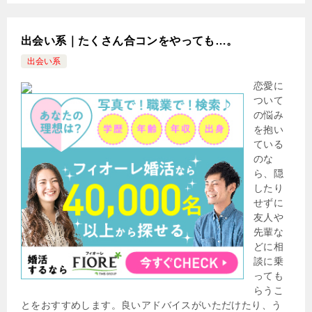
出会い系｜たくさん合コンをやっても…。
出会い系
恋愛に
ついて
の悩み
を抱い
ている
のな
ら、隠
したり
せずに
友人や
先輩な
どに相
談に乗
っても
らうこ
とをおすすめします。良いアドバイスがいただけたり、う