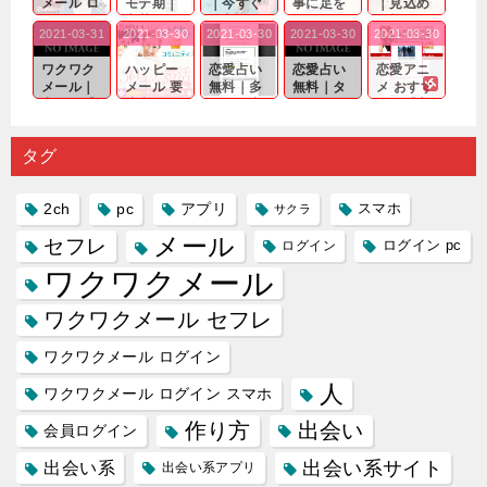
メール ロ
モテ期｜
｜今すぐ
事に足を
｜見込め
グイン pc
老若男女
仲良くな
運んでも
る効果が
2021-03-31
2021-03-30
2021-03-30
2021-03-30
2021-03-30
｜心の底
問わ
れる相手
出会いの
確実なも
から真
ず…。
探しをし
チャンス
のであっ
ワクワク
ハッピー
恋愛占い
恋愛占い
恋愛アニ
剣...
たいと...
が訪れ...
ても…...
メール｜
メール 要
無料｜多
無料｜タ
メ おすす
出会い系
注意人物
数ある出
ーゲット
め｜「心
の中で巡
｜恋愛を
会い系ア
にしてい
理学は複
り会った
するので
プリの内
る人に恋
雑で素人
タグ
人に軽...
あれ...
には...
愛相...
には...
2ch
pc
アプリ
スマホ
サクラ
メール
セフレ
ログイン
ログイン pc
ワクワクメール
ワクワクメール セフレ
ワクワクメール ログイン
人
ワクワクメール ログイン スマホ
作り方
出会い
会員ログイン
出会い系サイト
出会い系
出会い系アプリ