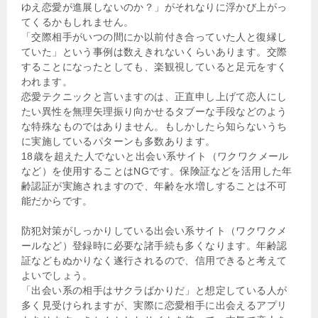
ゆえ恋愛が進展しないのか？」がそれなりに浮かび上がっ
てくるかもしれません。
「交際相手がいつの間にか以前付き合っていた人と復縁し
ていた」という事例は数えきれないくらいあります。交際
することになったとしても、楽観視していると足元をすく
われます。
恋愛テクニックと言いますのは、正直申し上げて恋人にし
たい異性を無理矢理振り向かせるタブーな手段などのよう
な特殊なものではありません。もしかしたら知らないうち
に実施しているパターンも多数あります。
18歳を超えた人でないと出会い系サイト（ワクワクメール
など）を使用することはNGです。保険証などを活用した年
齢認証が実施されますので、年齢を水増しすることは不可
能だからです。
防犯対策がしっかりしている出会い系サイト（ワクワクメ
ールなど）登録時に必要な諸手続も多くなります。年齢認
証などもぬかりなく遂行されるので、信用できると考えて
よいでしょう。
「出会い系の相手はサクラばかりだ」と想定している人が
多く見受けられますが、実際に恋愛相手に出会えるアプリ