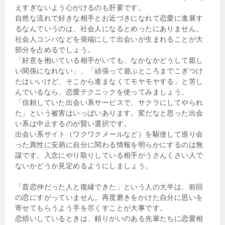
えすぎないよう心がけるのも肝要です。
自然な流れで好きな相手とお近づきになれて恋愛に進展す
るなんていうのは、社会人になるとめったにありません。
社会人コンパなどを発端にして出会いが生まれることが大
部分を占めるでしょう。
「好意を抱いている相手がいても、なかなかどうして親し
い関係になれない」、「頑張って遊ぶところまでこぎつけ
たはいいけど、そこから進まなくてモヤモヤする」と苦し
んでいるなら、恋愛テクニックを使ってみましょう。
「信頼していた出会い系サービスで、サクラにしてやられ
た」という被害はいっぱいあります。変だなと思った出会
い系は中止するのが賢い選択です。
出会い系サイト（ワクワクメールなど）を駆使して巡り会
った異性に安易に自分に関わる情報を明らかにするのは無
謀です。入念にやり取りしている相手がうさんくさい人で
ないかどうか見定めるようにしましょう。
「昔恋仲だった人と復縁できた」という人の大半は、前回
の恋にすがっていません。再度磨きをかけた自分に思いを
寄せてもらうよう手を尽くすことが大事です。
恋煩いしているときは、頼りがいのある先輩たちに恋愛相