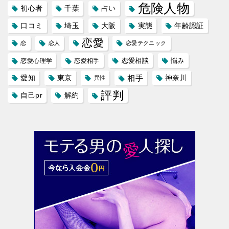
危険人物
初心者
千葉
占い
口コミ
埼玉
大阪
実態
年齢認証
恋愛
恋
恋人
恋愛テクニック
恋愛相談
悩み
恋愛心理学
恋愛相手
愛知
東京
相手
神奈川
異性
評判
自己pr
解約