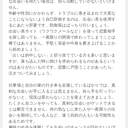
な出会いを得たい場合は、自ら活動していかないといけま
せん。
年齢や性別にかかわらず、トラブルに巻き込まれて大変な
ことにならないよう自己防衛するのは、出会い系を使用す
るにあたり肝要です。防御策はばっちり行いましょう。
出会い系サイト（ワクワクメールなど）を使って恋愛相手
を探し回っても、一夜限りの関係で終わってしまうことは
稀ではありません。手堅く容姿や中身を磨き上げることか
ら始めましょう。
「占いは的中しない」と切り捨てている方も多いと思いま
すが、落ち込んだ時に助けを求められるものがあるという
のはありがたいものです。恋愛に戸惑うことがあったら、
泣きついてみましょう。
仕事場と自分の家の行き来を反復しているばかりでは、真
剣な出会いが手に入るとは思えません。自ら手を打ってい
かないと、現況は変わらないことを覚えておきましょう。
たくさん合コンをやっても、真剣な出会いがゲットできる
とは断言できません。何の気なしに来た人や一夜限りの出
会いを期待している人など、違う目的の人もいる可能性も
あるためです。
趣味の会合を体験しても出会いのチャンスが訪れないとぼ