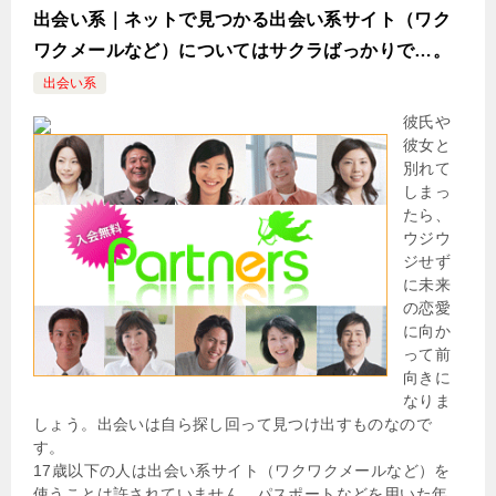
出会い系｜ネットで見つかる出会い系サイト（ワク
ワクメールなど）についてはサクラばっかりで…。
出会い系
彼氏や
彼女と
別れて
しまっ
たら、
ウジウ
ジせず
に未来
の恋愛
に向か
って前
向きに
なりま
しょう。出会いは自ら探し回って見つけ出すものなので
す。
17歳以下の人は出会い系サイト（ワクワクメールなど）を
使うことは許されていません。パスポートなどを用いた年