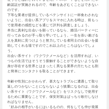
齢認証が実施されるので、年齢をあざむくことはできない
のです。
下等な業者が提供しているペテンサイトに一杯食わされな
いように、出会い系アプリをスマホに入れる時は、前もっ
て使用者の感想などを通じて評判を調査しましょう。
本当に真剣な出会いを願っているなら、婚活パーティーに
行ってみるのが手っ取り早いでしょう。一生を添い遂げる
人を真剣に見つけようと努力している者同士の出会いを援
助してくれる場ですのでこれ以上のところはないでしょ
う。
出会い系サイト（ワクワクメールなど）を活用すれば、い
つもの生活ではそうそう接触することができないような自
身が存在する世界とはまったく異なる業界の方たちとも割
と簡単にコンタクトを取ることができます。
年齢や性別にかかわらず、甚大なトラブルに遭遇して取り
返しのつかないことにならないよう慎重になるのは、出会
い系サイト（ワクワクメールなど）をリスクなしで使用す
るために重要なことです。保安対策はばっちり敢行しなけ
ればなりません。
「好みの相手がいるにはいるものの、何をしても仲が発展