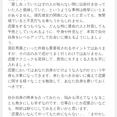
「愛し合っていたはずの人が知らない間に以前付き合って
いた人と復縁していた」というような事例は枚挙にいとま
がありません。彼氏彼女の関係になったと言っても、無警
戒でいると不意打ちを食らうかもしれません。
恋愛をするつもりなら、どんな時に運命の人と対面しても
平然としていられるように、中身や外見など、本気で自分
自身をレベルアップして出会いに備えるようにしましょ
う。
眉目秀麗といった外観も重要視されるポイントではありま
すが、その点のみで恋がうまく行くわけではありません。
恋愛テクニックを習得して、異性にモテまくる人生を手に
入れましょう。
恋愛においてはあなた自身がどのような人なのかという中
身も大事になってきます。来たるべき出会いに備えて恋愛
に関する様々なことを勉強して、あなた自身を磨いておく
べきです。
自分自身の将来を占ってみたら、悩みも消えてなくなるこ
とも無きにしも非ずなのです。仕事占いとか恋愛占いなど
も、時折は頼りにしてみると良いかと思います。
「恋愛占いなんてやってもためにならない」、「まやかし