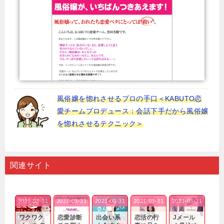
風俗嬢を惚れさせるプロの手口＜KABUTO恋
愛チームプロデュース：会話下手だから風俗嬢
を惚れさせるテクニック＞
関連サイト
2021-03-31
2021-03-31
2021-03-31
2021-03-31
2021-03-31
ワクワク
恋愛診断
出会い系
恋活の行
Jメール