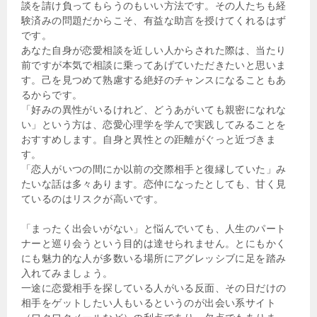
談を請け負ってもらうのもいい方法です。その人たちも経
験済みの問題だからこそ、有益な助言を授けてくれるはず
です。
あなた自身が恋愛相談を近しい人からされた際は、当たり
前ですが本気で相談に乗ってあげていただきたいと思いま
す。己を見つめて熟慮する絶好のチャンスになることもあ
るからです。
「好みの異性がいるけれど、どうあがいても親密になれな
い」という方は、恋愛心理学を学んで実践してみることを
おすすめします。自身と異性との距離がぐっと近づきま
す。
「恋人がいつの間にか以前の交際相手と復縁していた」み
たいな話は多々あります。恋仲になったとしても、甘く見
ているのはリスクが高いです。
「まったく出会いがない」と悩んでいても、人生のパート
ナーと巡り会うという目的は達せられません。とにもかく
にも魅力的な人が多数いる場所にアグレッシブに足を踏み
入れてみましょう。
一途に恋愛相手を探している人がいる反面、その日だけの
相手をゲットしたい人もいるというのが出会い系サイト