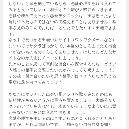
しない」と頭を抱えているなら、恋愛心理学を取り入れて
みると良いでしょう。相手との距離が大幅に近づきます。
恋愛心理学であったり恋愛テクニックは、実は思ったより
肩肘張ったものではないので構えることはありません。基
本さえのみこんでおけば、どなたでもたやすく実施できま
す。
ネットで見つかる出会い系サイト（ワクワクメールなど）
についてはサクラばっかりで、本当のところまったく出会
いがないものもめずらしくありません。はじめにどんなサ
イトなのか入念にチェックしましょう。
先々のことを思って真剣な出会いを探求するなら、どうい
う感じの相手と交際したいのかをじっくり考えましょう。
その後、付き合いたいと思う相手が好きそうだなと思える
場所に足を向けてみましょう。
あなたにマッチした出会い系アプリを取り込むためにも、
信頼性があるかどうかに重点を置きましょう。大部分がサ
クラのアプリを入れても、求めているような出会いには繋
がらないことを頭に入れておきましょう。
恋愛心理学を用いるのはこすい行為と見られることもあり
ますが、それは間違いです。「飾らない自分自身を知り、