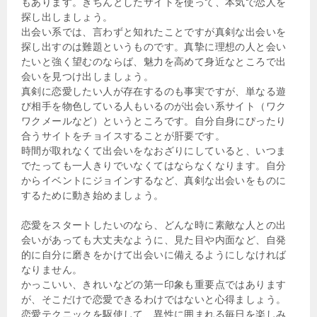
もあります。きちんとしたサイトを使って、本気で恋人を
探し出しましょう。
出会い系では、言わずと知れたことですが真剣な出会いを
探し出すのは難題というものです。真摯に理想の人と会い
たいと強く望むのならば、魅力を高めて身近なところで出
会いを見つけ出しましょう。
真剣に恋愛したい人が存在するのも事実ですが、単なる遊
び相手を物色している人もいるのが出会い系サイト（ワク
ワクメールなど）というところです。自分自身にぴったり
合うサイトをチョイスすることが肝要です。
時間が取れなくて出会いをなおざりにしていると、いつま
でたっても一人きりでいなくてはならなくなります。自分
からイベントにジョインするなど、真剣な出会いをものに
するために動き始めましょう。
恋愛をスタートしたいのなら、どんな時に素敵な人との出
会いがあっても大丈夫なように、見た目や内面など、自発
的に自分に磨きをかけて出会いに備えるようにしなければ
なりません。
かっこいい、きれいなどの第一印象も重要点ではあります
が、そこだけで恋愛できるわけではないと心得ましょう。
恋愛テクニックを駆使して、異性に囲まれる毎日を楽しみ