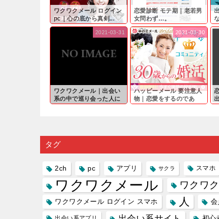
ワクワクメール ログイン
恋愛診断 モテ期｜老若男
pc｜心の底から真剣...
女問わず…。
と
2021-03-31
2021-03-30
ワクワクメール｜出会い
ハッピーメール 要注意人
系の中で巡り会った人に
物｜恋愛をするのであ
軽...
れ...
は
タグ
2ch
pc
アプリ
スマホ
サクラ
ワクワクメール
ワクワク
人
ワクワクメール ログイン スマホ
会
出会い系サイト
初心
出会い系アプリ