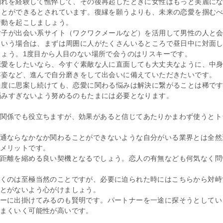
別れを経験して憔悴して、その後再起したときに女性はもっと美麗に
ことができるとされています。復縁を願うよりも、未来の恋愛を掴む
行動を起こしましょう。
女子が出会い系サイト（ワクワクメールなど）を活用して男性の人と
という場合は、まずは周囲に人がたくさんいるところで昼日中に対面
しょう。1度目から人目のない場所で会うのはリスキーです。
恋愛をしたいなら、今すぐ素敵な人に直面しても大丈夫なように、中
容姿など、進んで自分磨きをして出会いに備えていただきたいです。
過度に思案し続けても、恋愛に関わる悩みは解決に繋がることは稀で
悩みすぎないよう努めるのもたまには必要となります。
関係でも役立ちますが、効果があると信じてあたりかまわず使うとト
通ならなかなか関わることができないような自分がいる業界とは全然
メリットです。
距離を縮める良い契機となるでしょう。恋人の有無なども何気なく問
くのは至極当然のことですが、必要に迫られた時にはこちらから対峙
とがないよう心がけましょう。
ーに出掛けてみるのも賢明です。パートナーを一途に探そうとしてい
まくいく可能性が高いです。