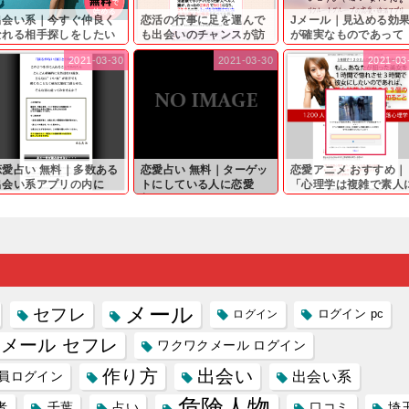
出会い系｜今すぐ仲良く
恋活の行事に足を運んで
Jメール｜見込める効
なれる相手探しをしたい
も出会いのチャンスが訪
が確実なものであって
...
れ...
も…...
2021-03-30
2021-03-30
2021-03
恋愛占い 無料｜多数ある
恋愛占い 無料｜ターゲッ
恋愛アニメ おすすめ｜
出会い系アプリの内に
トにしている人に恋愛
「心理学は複雑で素人
...
相...
は...
メール
セフレ
ログイン
ログイン pc
メール セフレ
ワクワクメール ログイン
作り方
出会い
員ログイン
出会い系
危険人物
者
千葉
占い
口コミ
埼