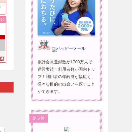
果
-30
ハッピーメール
に
累計会員登録数が1700万人で
運営実績・利用者数が国内トッ
プ！利用者の年齢層が幅広く、
様々な目的の出会いを探すこと
ができます。
第５位
玉