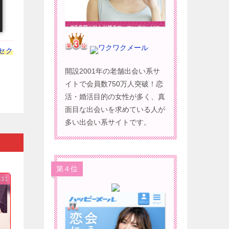
ワクワクメール
セク
開設2001年の老舗出会い系サ
イトで会員数750万人突破！恋
活・婚活目的の女性が多く、真
面目な出会いを求めている人が
多い出会い系サイトです。
第４位
-31