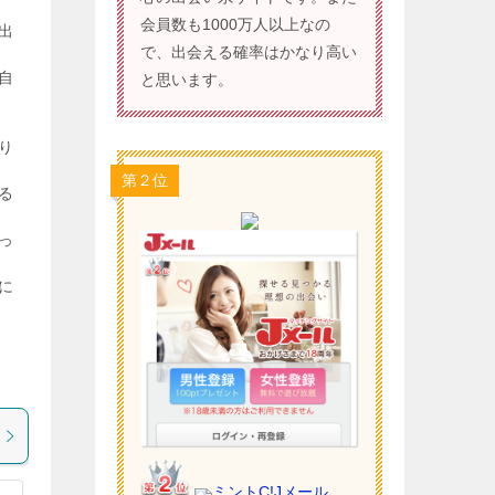
会員数も1000万人以上なの
出
で、出会える確率はかなり高い
自
と思います。
り
第２位
る
っ
に
ミントC!Jメール