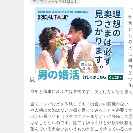
ワクワクメール 評判 口コミ
「
か
焦
せ
し
み
大
に
縁
自
ど
つ
年
成年と情事に及ぶのは禁物です。あどけないなと思え
合同コンパなどを体験しても「出会いの契機がない」
や人柄に欠陥はないか振り返ってみることも必要です
出会い系サイト（ワクワクメールなど）に登録して恋
は珍しくないのです。慌てずゆっくりと外観や性格を
望んでいる出会いというものがどこで待っているのか