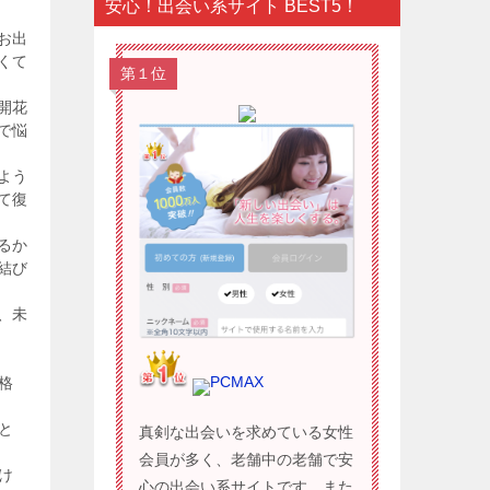
安心！出会い系サイト BEST5！
お出
くて
第１位
開花
で悩
よう
て復
るか
結び
、未
PCMAX
格
と
真剣な出会いを求めている女性
会員が多く、老舗中の老舗で安
け
心の出会い系サイトです。また