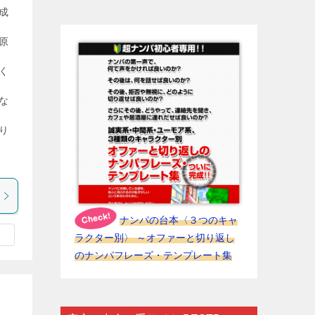
成
原
く
な
り
ナンパの台本〈３つのキャ
ラクター別〉 ～オファーと切り返し
のナンパフレーズ・テンプレート集