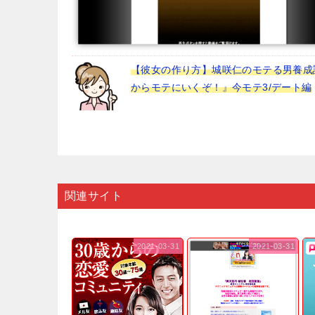
【彼女の作り方】城咲仁のモテる男養成
からモテにいくぞ！』今モテ3/デート編
関連サイト
2021-03-31
2021-03-31