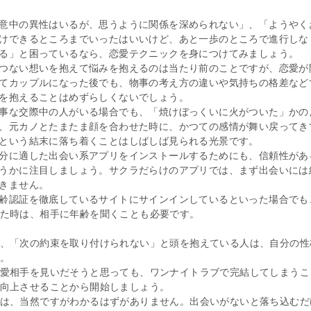
意中の異性はいるが、思うように関係を深められない」、「ようやく
けできるところまでいったはいいけど、あと一歩のところで進行しな
る」と困っているなら、恋愛テクニックを身につけてみましょう。
つない想いを抱えて悩みを抱えるのは当たり前のことですが、恋愛が
てカップルになった後でも、物事の考え方の違いや気持ちの格差など
を抱えることはめずらしくないでしょう。
事な交際中の人がいる場合でも、「焼けぼっくいに火がついた」かの
、元カノとたまたま顔を合わせた時に、かつての感情が舞い戻ってき
という結末に落ち着くことはしばしば見られる光景です。
分に適した出会い系アプリをインストールするためにも、信頼性があ
うかに注目しましょう。サクラだらけのアプリでは、まず出会いには
きません。
齢認証を徹底しているサイトにサインインしているといった場合でも
た時は、相手に年齢を聞くことも必要です。
、「次の約束を取り付けられない」と頭を抱えている人は、自分の性
。
愛相手を見いだそうと思っても、ワンナイトラブで完結してしまうこ
向上させることから開始しましょう。
は、当然ですがわかるはずがありません。出会いがないと落ち込むだ