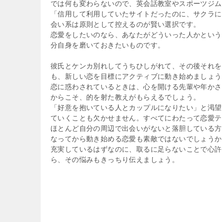
では何も変わらないので、英会話教室やスポーツジム
「信用して利用していたサイトだったのに、サクラに
会い系は原則として控えるのが賢い選択です。
恋愛をしたいのなら、あなたがどういった人かという
分自身を磨いておきたいものです。
彼氏とケンカ別れしてうちひしがれて、その後それを
も、新しい恋を目標にアクティブに動き始めましょう
恋に惑わされているときは、心を開ける先輩や年かさ
からこそ、的を射た教えがもらえるでしょう。
「好意を抱いている人とカップルになりたい」と渇望
ていくことも欠かせません。すべてにわたって恋愛テ
ほとんど自分の周辺で出会いがないと落胆している方
なってから動き始める恋愛も素敵ではないでしょうか
充実しているはずなのに、取るに足らないことで心許
ら、その悩みもきっちり伝えましょう。