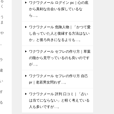
なる
ワクワクメール ログイン pc｜心の底
べく
から真剣な出会いを探しているな
ら…。
会う
しま
ワクワクメール 危険人物｜「かつて愛
身や
し合っていた人と復縁する方法はない
か」と後ろ向きになるよりも…。
す。
ワクワクメール セフレの作り方｜草葉
の陰から見守っているのも良いのです
ラ
が…。
違
ワクワクメール セフレの作り方 自己
い
pr｜老若男女問わず…。
す
ワクワクメール 評判 口コミ｜「占い
は当てにならない」と軽く考えている
る
人も多いですが…。