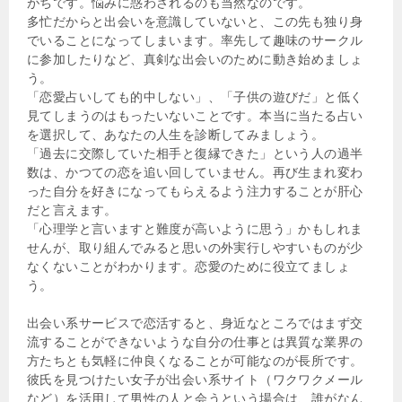
がちです。悩みに惑わされるのも当然なのです。
多忙だからと出会いを意識していないと、この先も独り身
でいることになってしまいます。率先して趣味のサークル
に参加したりなど、真剣な出会いのために動き始めましょ
う。
「恋愛占いしても的中しない」、「子供の遊びだ」と低く
見てしまうのはもったいないことです。本当に当たる占い
を選択して、あなたの人生を診断してみましょう。
「過去に交際していた相手と復縁できた」という人の過半
数は、かつての恋を追い回していません。再び生まれ変わ
った自分を好きになってもらえるよう注力することが肝心
だと言えます。
「心理学と言いますと難度が高いように思う」かもしれま
せんが、取り組んでみると思いの外実行しやすいものが少
なくないことがわかります。恋愛のために役立てましょ
う。
出会い系サービスで恋活すると、身近なところではまず交
流することができないような自分の仕事とは異質な業界の
方たちとも気軽に仲良くなることが可能なのが長所です。
彼氏を見つけたい女子が出会い系サイト（ワクワクメール
など）を活用して男性の人と会うという場合は、誰がなん