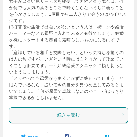
女子が出会い系サービスを駆使して男性と会う場合は、何
が何でも人気のあるところで暗くならないうちに会うこと
を心がけましょう。1度目から二人きりで会うのはハイリス
クです。
ほぼ普段の生活で出会いがないという人は、街コンや婚活
パーティーなども視野に入れてみると有益でしょう。結婚
を機にスタートする恋愛も素晴らしいものになるはずで
す。
「意識している相手と交際したい」という気持ちを抱くの
は人の常ですが、いざという時には面と向かって攻めてい
くことも肝要です。一部始終恋愛テクニックに頼り切らな
いようにしましょう。
「どうやっても恋愛がうまくいかずに終わってしまう」と
悩んでいるなら、占いで今の自分を見つめ直してみるとよ
いでしょう。「何が原因で成就しないのか？」がはっきり
掌握できるかもしれません。
続きを読む
Tweet
0