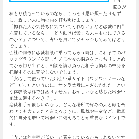
です。
悩みが
積もり積もっているのなら、こっそり思い煩ったりせず
に、親しい人に胸の内を打ち明けましょう。
「惚れた人が気持ちに気づいてくれない」など恋愛に四苦
八苦しているなら、「どう動けば愛する人をものにできる
のか？」について、占いを用いてジャッジしてみてはどう
でしょう。
会社の同僚に恋愛相談に乗ってもらう時は、これまでのバ
ックグラウンドを記したメモや今の悩みをきっちりまとめ
てから切り出すと、相談を請け負った相手も悩みの中身を
把握するのに苦労しないでしょう。
「安心して使っていた出会い系サイト（ワクワクメールな
ど）だったというのに、サクラ業者にあざむかれた」とい
う体験談は稀ではありません。おかしいなと感じた出会い
系は回避するべきです。
恋愛相手が欲しいのなら、どんな場所で好みの人と顔を合
わせても大丈夫だと言えるように、風貌や中身など、徹底
的に自分を磨いて出会いに備えることが重要なポイントで
す。
「占いは的中率が低い」と否定しているかもしれないです