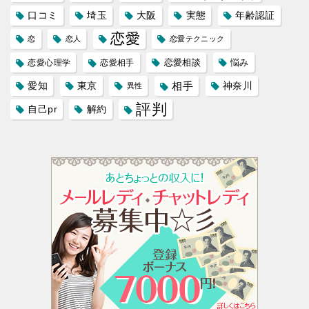
口コミ
埼玉
大阪
実態
年齢認証
恋愛
恋
恋人
恋愛テクニック
恋愛相談
悩み
恋愛心理学
恋愛相手
愛知
東京
相手
神奈川
異性
評判
自己pr
解約