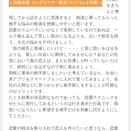
をきち
んと整
理してから話すように意識すると、相談に乗ってもらった
相手も悩みの根源を把握しやすいと思います。
恋愛がスムーズにいかなくて落胆しているのであれば、一
人で抱え込んで苦しい気分になるよりも、占いで助言を得
て、大元の悩みを片付けましょう。
「前の彼氏と復縁したいけど・・・」と昔に思いをはせる
よりも、新しい出会いに期待してみませんか？あなたの生
涯において真の恋人は、まだお目通しが叶っていないだけ
で、絶対にいるはずなので前に進みましょう。
気軽に運命の相手探しをしたいと考えているなら、出会い
系アプリをスマートフォンに入れて使ってみましょう。会
社の人間などに見つからずに相手探しをすることが可能な
のがメリットです。
たとえ効果が決定的なものであっても、恋愛テクニックを
やたらに実行してみるというのは行き過ぎた行為です。両
思いになりたいと希望する相手だけを対象に試すようにし
てください。
恋愛の戦法を取り入れて恋人を作りたいと思うなら、恋愛