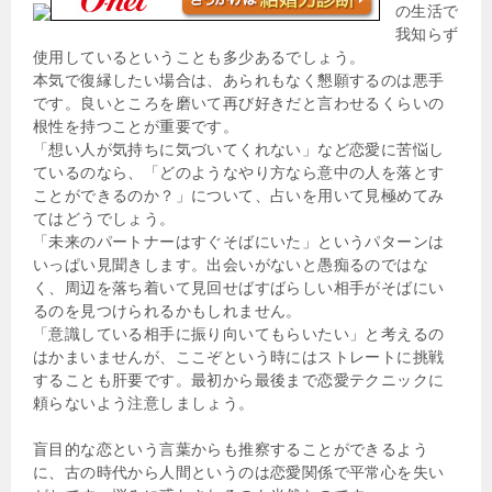
の生活で
我知らず
使用しているということも多少あるでしょう。
本気で復縁したい場合は、あられもなく懇願するのは悪手
です。良いところを磨いて再び好きだと言わせるくらいの
根性を持つことが重要です。
「想い人が気持ちに気づいてくれない」など恋愛に苦悩し
ているのなら、「どのようなやり方なら意中の人を落とす
ことができるのか？」について、占いを用いて見極めてみ
てはどうでしょう。
「未来のパートナーはすぐそばにいた」というパターンは
いっぱい見聞きします。出会いがないと愚痴るのではな
く、周辺を落ち着いて見回せばすばらしい相手がそばにい
るのを見つけられるかもしれません。
「意識している相手に振り向いてもらいたい」と考えるの
はかまいませんが、ここぞという時にはストレートに挑戦
することも肝要です。最初から最後まで恋愛テクニックに
頼らないよう注意しましょう。
盲目的な恋という言葉からも推察することができるよう
に、古の時代から人間というのは恋愛関係で平常心を失い