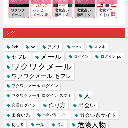
2021-03-31
2021-03-30
2021-03-30
2021-03-30
2021-03-30
｜心の底
問わ
れる相手
出会いの
確実なも
から真
ず…。
探しをし
チャンス
のであっ
ワクワク
ハッピー
恋愛占い
恋愛占い
恋愛アニ
剣...
たいと...
が訪れ...
ても…...
メール｜
メール 要
無料｜多
無料｜タ
メ おすす
出会い系
注意人物
数ある出
ーゲット
め｜「心
の中で巡
｜恋愛を
会い系ア
にしてい
理学は複
り会った
するので
プリの内
る人に恋
雑で素人
タグ
人に軽...
あれ...
には...
愛相...
には...
2ch
pc
アプリ
スマホ
サクラ
メール
セフレ
ログイン
ログイン pc
ワクワクメール
ワクワクメール セフレ
ワクワクメール ログイン
人
ワクワクメール ログイン スマホ
作り方
出会い
会員ログイン
出会い系サイト
出会い系
出会い系アプリ
危険人物
初心者
千葉
占い