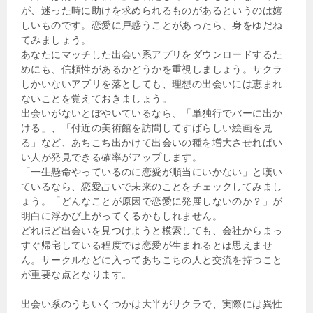
が、迷った時に助けを求められるものがあるというのは嬉
しいものです。恋愛に戸惑うことがあったら、身をゆだね
てみましょう。
あなたにマッチした出会い系アプリをダウンロードするた
めにも、信頼性があるかどうかを重視しましょう。サクラ
しかいないアプリを落としても、理想の出会いには恵まれ
ないことを覚えておきましょう。
出会いがないとぼやいているなら、「単独行でバーに出か
ける」、「付近の美術館を訪問してすばらしい絵画を見
る」など、あちこち出かけて出会いの種を増大させればい
い人が発見できる確率がアップします。
「一生懸命やっているのに恋愛が順当にいかない」と嘆い
ているなら、恋愛占いで未来のことをチェックしてみまし
ょう。「どんなことが原因で恋愛に発展しないのか？」が
明白に浮かび上がってくるかもしれません。
どれほど出会いを見つけようと模索しても、会社からまっ
すぐ帰宅している程度では恋愛が生まれるとは思えませ
ん。サークルなどに入ってあちこちの人と交流を持つこと
が重要な点となります。
出会い系のうちいくつかは大半がサクラで、実際には異性