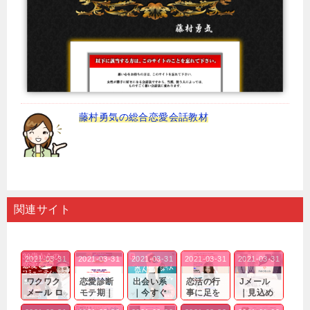
藤村勇気の総合恋愛会話教材
関連サイト
2021-03-31
2021-03-31
2021-03-31
2021-03-31
2021-03-31
ワクワク
恋愛診断
出会い系
恋活の行
Jメール
メール ロ
モテ期｜
｜今すぐ
事に足を
｜見込め
グイン pc
老若男女
仲良くな
運んでも
る効果が