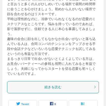
と言おうと多くの人がひしめいている場所で昼間の時間帯
に会うことを心がけましょう。初めから人がいない場所で
顔を合わせるのはリスキーです。
平時は理性的なのに、冷静でいられなくなるのが恋愛のミ
ステリアスなところです。悩みを持っているのであれば、
影で落胆せずに、信頼できる人に本心を暴露してみましょ
う。
趣味の会合に顔を出してもなかなか出会いがないと落ち込
んでいる人は、合同コンパのテンションをアップさせる手
段や会話テクなどいろいろな恋愛テクニックを試してみる
というのも有益な方法です。
まるっきり日常で出会いがないとくよくよしている方は、
お見合いパーティーへの参戦も視野に入れてみると有益で
しょう。夫婦になってからスタートを切る恋愛も初々しく
ていいものですよ。
続きを読む
Tweet
0