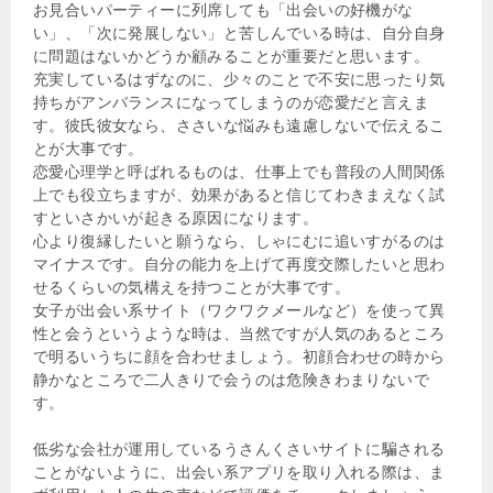
お見合いパーティーに列席しても「出会いの好機がな
い」、「次に発展しない」と苦しんでいる時は、自分自身
に問題はないかどうか顧みることが重要だと思います。
充実しているはずなのに、少々のことで不安に思ったり気
持ちがアンバランスになってしまうのが恋愛だと言えま
す。彼氏彼女なら、ささいな悩みも遠慮しないで伝えるこ
とが大事です。
恋愛心理学と呼ばれるものは、仕事上でも普段の人間関係
上でも役立ちますが、効果があると信じてわきまえなく試
すといさかいが起きる原因になります。
心より復縁したいと願うなら、しゃにむに追いすがるのは
マイナスです。自分の能力を上げて再度交際したいと思わ
せるくらいの気構えを持つことが大事です。
女子が出会い系サイト（ワクワクメールなど）を使って異
性と会うというような時は、当然ですが人気のあるところ
で明るいうちに顔を合わせましょう。初顔合わせの時から
静かなところで二人きりで会うのは危険きわまりないで
す。
低劣な会社が運用しているうさんくさいサイトに騙される
ことがないように、出会い系アプリを取り入れる際は、ま