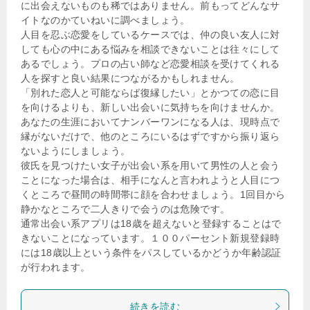
に出会えないものも稀ではありません。前もってどんなサ
イトなのかていねいに調べましょう。
人目を忍ぶ恋愛をしているケースでは、仲の良い友人に対
しても心の中にある悩みを相談できないことは往々にして
あるでしょう。プロの占い師など恋愛相談を受けてくれる
人を探すと良い結果につながるかもしれません。
「別れた恋人と可能ならば復縁したい」とかつての恋に目
を向けるよりも、新しい出会いに気持ちを向けませんか。
あなたの生涯においてナンバーワンになる人は、現時点で
縁がないだけで、他のところにいるはずですから振り返ら
ないようにしましょう。
彼氏を見つけたい女子が出会い系を用いて男性の人と会う
ことになった場合は、相手になんと言われようと人目につ
くところで昼間の時間帯に顔を合わせましょう。1回目から
静かなところで二人きりで会うのは危険です。
通常出会い系アプリは18歳を超えないと登録することはで
きないことになっています。１００パーセント新規登録時
には18歳以上という条件をパスしているかどうか年齢認証
が行われます。
続きを読む