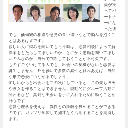
愛が実
ってパ
ートナ
ーにな
った後
でも、価値観の相違や意見の食い違いなどで悩みを抱くこ
とはあるはずです。
親しい人に悩みを聞いてもらう時は、恋愛相談によって解
決案をもたらしてほしいのか、とにかく愚痴を聞いてほし
いのみなのか、自分で判断しておくことが不可欠です。
ものすごくいけてる人でも、出会いの契機がないと恋愛は
誕生しません。外を歩いて多数の異性と触れあえば、自然
な形で恋愛につながるでしょう。
忙しいからと出会いを二の次にしていると、この先も彼氏
や彼女を作ることはできません。能動的にグループ活動に
関わるなど、真剣な出会いを手に入れるために動くことが
肝心です。
恋愛心理学を使えば、異性との距離を狭めることができる
のです。ガッツリ学習して如才なく活用することを期待し
ます。