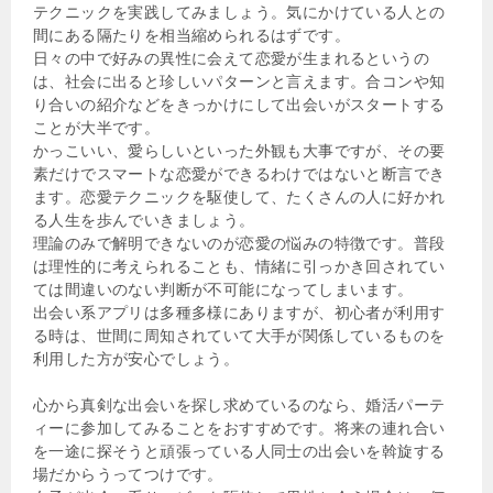
テクニックを実践してみましょう。気にかけている人との
間にある隔たりを相当縮められるはずです。
日々の中で好みの異性に会えて恋愛が生まれるというの
は、社会に出ると珍しいパターンと言えます。合コンや知
り合いの紹介などをきっかけにして出会いがスタートする
ことが大半です。
かっこいい、愛らしいといった外観も大事ですが、その要
素だけでスマートな恋愛ができるわけではないと断言でき
ます。恋愛テクニックを駆使して、たくさんの人に好かれ
る人生を歩んでいきましょう。
理論のみで解明できないのが恋愛の悩みの特徴です。普段
は理性的に考えられることも、情緒に引っかき回されてい
ては間違いのない判断が不可能になってしまいます。
出会い系アプリは多種多様にありますが、初心者が利用す
る時は、世間に周知されていて大手が関係しているものを
利用した方が安心でしょう。
心から真剣な出会いを探し求めているのなら、婚活パーテ
ィーに参加してみることをおすすめです。将来の連れ合い
を一途に探そうと頑張っている人同士の出会いを斡旋する
場だからうってつけです。