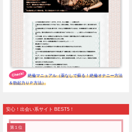
絶倫マニュアル（薬なしで蘇る！絶倫オナニー方法
＆勃起力ＵＰ方法）
安心！出会い系サイト BEST5！
第１位