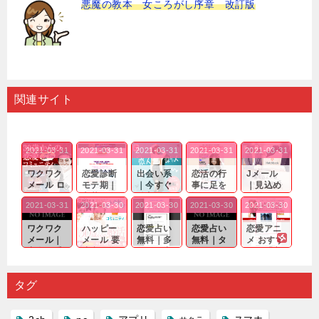
悪魔の教本 女ころがし序章 改訂版
関連サイト
2021-03-31
2021-03-31
2021-03-31
2021-03-31
2021-03-31
ワクワク
恋愛診断
出会い系
恋活の行
Jメール
メール ロ
モテ期｜
｜今すぐ
事に足を
｜見込め
グイン pc
老若男女
仲良くな
運んでも
る効果が
2021-03-31
2021-03-30
2021-03-30
2021-03-30
2021-03-30
｜心の底
問わ
れる相手
出会いの
確実なも
から真
ず…。
探しをし
チャンス
のであっ
ワクワク
ハッピー
恋愛占い
恋愛占い
恋愛アニ
剣...
たいと...
が訪れ...
ても…...
メール｜
メール 要
無料｜多
無料｜タ
メ おすす
出会い系
注意人物
数ある出
ーゲット
め｜「心
の中で巡
｜恋愛を
会い系ア
にしてい
理学は複
り会った
するので
プリの内
る人に恋
雑で素人
タグ
人に軽...
あれ...
には...
愛相...
には...