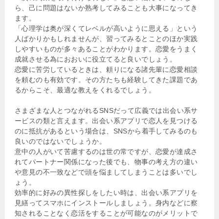
ら、己に問題はないか熟考してみることも大事になってき
ます。
「心理学は奥が深くてレベルが高いように思える」という
人ばかりかもしれませんが、習ってみるとことのほか実践
しやすいものが多々あることがわかります。恋愛をうまく
成就させる為におおいに役立てると良いでしょう。
恋愛に苦労しているときは、頼りになる諸先輩に恋愛相談
を頼むのも有効です。その方たちも経験してきた課題であ
るからこそ、最適な教えをくれるでしょう。
さまざまな人とつながれるSNSだって広義では出会い系サ
ービスの類と言えます。出会い系アプリで恋人を見つける
のに抵抗があるという場合は、SNSから着手してみるのも
良いのではないでしょうか。
意中の人がいて苦慮するのは世の常ですが、恋愛が達成さ
れてパートナー関係になった後でも、物事の考え方の違い
や意見の不一致などで頭を悩ましてしまうことは多いでし
ょう。
効率的に好みの異性探しをしたい時は、出会い系アプリを
見繕ってスマホにインストールしましょう。身内などに察
知されることなく恋活をすることが可能なのがメリットで