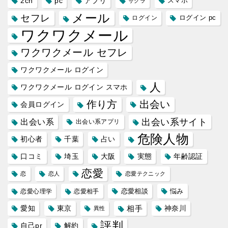
2ch
pc
アプリ
スマホ
サクラ
メール
セフレ
ログイン
ログイン pc
ワクワクメール
ワクワクメール セフレ
ワクワクメール ログイン
人
ワクワクメール ログイン スマホ
作り方
出会い
会員ログイン
出会い系サイト
出会い系
出会い系アプリ
危険人物
初心者
千葉
占い
口コミ
埼玉
大阪
実態
年齢認証
恋愛
恋
恋人
恋愛テクニック
恋愛相談
悩み
恋愛心理学
恋愛相手
愛知
東京
相手
神奈川
異性
評判
自己pr
解約