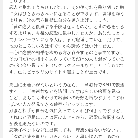
なります。
恋人と別れてうちひしがれて、その後それを乗り切った時
に女はひときわきれいになることができます。復縁を願う
よりも、次の恋を目標に自分を磨き上げましょう。
「昔の恋人と復縁する手段はないものか」と昔の恋を引き
ずるよりも、今後の恋愛に集中しませんか。あなたにとっ
てナンバーワンになる人は、まだ邂逅していないだけで、
他のところにいるはずですから諦めてはいけません。
一心に恋愛の相手を求める方が存在するのも事実ですが、
その日だけの相手をあさっているだけの人も混ざっている
のが出会い系サイト（ワクワクメールなど）というもので
す。己にピッタリのサイトを選ぶことが重要です。
周囲に出会いがないというのなら、「単独行でBARで飲酒
する」、「美術館などを訪問してすばらしい絵画を見る」
など、あちこち出かけて出会いの母数を増やすようにすれ
ばいい人が発見できる確率がアップします。
好きな相手が自分を気に入ってくれれば何よりですけど、
それほど容易にことは運びませんから、恋愛に苦悩する人
が後を絶たないのです。
恋活イベントなどに出席しても「理想の出会いがない」、
「次の約束を取り付けられない」と思い悩んでいるのな