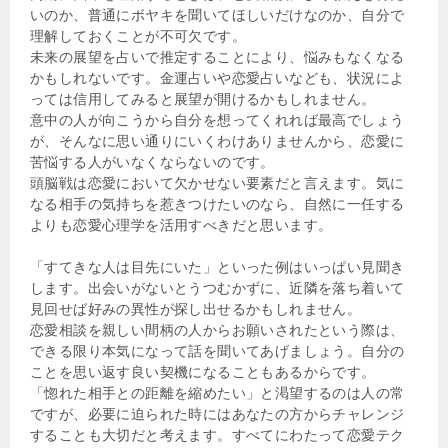
いのか、普通にボヤキを聞いてほしいだけなのか、自分で
理解しておくことが不可欠です。
未来の展望を占いで推定することにより、悩みもなくなる
かもしれないです。金運占いや恋愛占いなども、状況によ
っては信用してみると展望が開けるかもしれません。
意中の人が向こうから自分を想ってくれれば最高でしょう
が、そんなに思い通りにいくわけありませんから、恋愛に
苦悩する人がいなくならないのです。
頭脳戦は恋愛において欠かせない要素だと言えます。気に
なる相手の気持ちを惹きつけたいのなら、自然に一任する
よりも恋愛心理学を活用すべきだと思います。
「すてきな人は目先にいた」といった例はいっぱい見聞き
します。出会いがないとうつむかずに、近隣を落ち着いて
見回せば好みの異性が探し出せるかもしれません。
恋愛相談を親しい間柄の人からお願いされたという際は、
できる限り本気になって話を聞いてあげましょう。自分の
ことを思い返す良い契機になることもあるからです。
「惚れた相手との距離を縮めたい」と渇望するのは人の常
ですが、必要に迫られた時にはあなたの方からチャレンジ
することも大切だと考えます。すべてにわたって恋愛テク