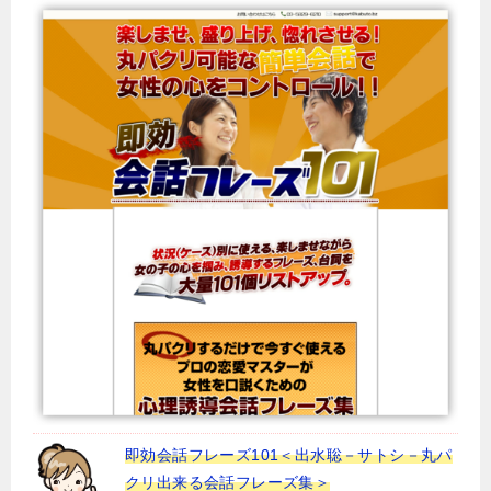
即効会話フレーズ101＜出水聡－サトシ－丸パ
クリ出来る会話フレーズ集＞