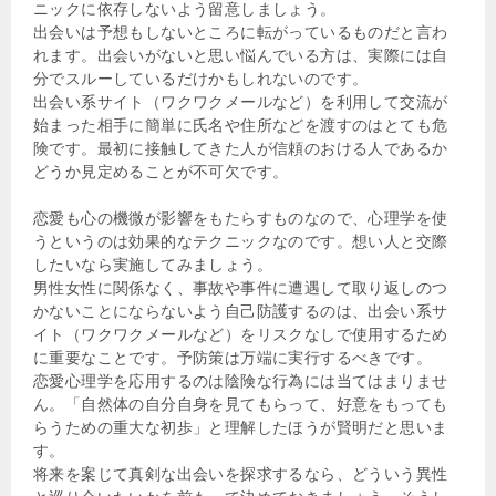
ニックに依存しないよう留意しましょう。
出会いは予想もしないところに転がっているものだと言わ
れます。出会いがないと思い悩んでいる方は、実際には自
分でスルーしているだけかもしれないのです。
出会い系サイト（ワクワクメールなど）を利用して交流が
始まった相手に簡単に氏名や住所などを渡すのはとても危
険です。最初に接触してきた人が信頼のおける人であるか
どうか見定めることが不可欠です。
恋愛も心の機微が影響をもたらすものなので、心理学を使
うというのは効果的なテクニックなのです。想い人と交際
したいなら実施してみましょう。
男性女性に関係なく、事故や事件に遭遇して取り返しのつ
かないことにならないよう自己防護するのは、出会い系サ
イト（ワクワクメールなど）をリスクなしで使用するため
に重要なことです。予防策は万端に実行するべきです。
恋愛心理学を応用するのは陰険な行為には当てはまりませ
ん。「自然体の自分自身を見てもらって、好意をもっても
らうための重大な初歩」と理解したほうが賢明だと思いま
す。
将来を案じて真剣な出会いを探求するなら、どういう異性