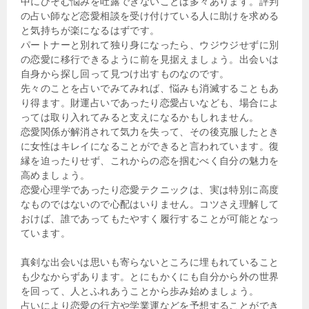
中にひそむ悩みを吐露できないことは多々あります。評判
の占い師など恋愛相談を受け付けている人に助けを求める
と気持ちが楽になるはずです。
パートナーと別れて独り身になったら、ウジウジせずに別
の恋愛に移行できるように前を見据えましょう。出会いは
自身から探し回って見つけ出すものなのです。
先々のことを占いでみてみれば、悩みも消滅することもあ
り得ます。財運占いであったり恋愛占いなども、場合によ
っては取り入れてみると支えになるかもしれません。
恋愛関係が解消されて気力を失って、その後克服したとき
に女性はキレイになることができると言われています。復
縁を迫ったりせず、これからの恋を掴むべく自分の魅力を
高めましょう。
恋愛心理学であったり恋愛テクニックは、実は特別に高度
なものではないので心配はいりません。コツさえ理解して
おけば、誰であってもたやすく履行することが可能となっ
ています。
真剣な出会いは思いも寄らないところに埋もれていること
も少なからずあります。とにもかくにも自分から外の世界
を回って、人とふれあうことから歩み始めましょう。
占いにより恋愛の行方や学業運などを予想することができ