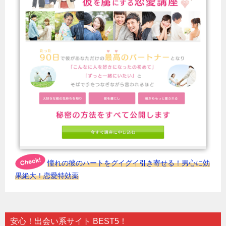
憧れの彼のハートをグイグイ引き寄せる！男心に効
果絶大！恋愛特効薬
安心！出会い系サイト BEST5！