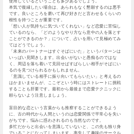
使用しているということも多少あるでしょう。
本気で復縁したい場合は、あられもなく懇願するのは悪手
です。良いところを磨いて再び好きだと言わせるくらいの
根性を持つことが重要です。
「想い人が気持ちに気づいてくれない」など恋愛に苦悩し
ているのなら、「どのようなやり方なら意中の人を落とす
ことができるのか？」について、占いを用いて見極めてみ
てはどうでしょう。
「未来のパートナーはすぐそばにいた」というパターンは
いっぱい見聞きします。出会いがないと愚痴るのではな
く、周辺を落ち着いて見回せばすばらしい相手がそばにい
るのを見つけられるかもしれません。
「意識している相手に振り向いてもらいたい」と考えるの
はかまいませんが、ここぞという時にはストレートに挑戦
することも肝要です。最初から最後まで恋愛テクニックに
頼らないよう注意しましょう。
盲目的な恋という言葉からも推察することができるよう
に、古の時代から人間というのは恋愛関係で平常心を失い
がちです。悩みに惑わされるのも当然なのです。
多忙だからと出会いを意識していないと、この先も独り身
でいることになってしまいます。率先して趣味のサークル