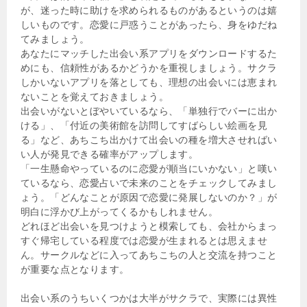
が、迷った時に助けを求められるものがあるというのは嬉
しいものです。恋愛に戸惑うことがあったら、身をゆだね
てみましょう。
あなたにマッチした出会い系アプリをダウンロードするた
めにも、信頼性があるかどうかを重視しましょう。サクラ
しかいないアプリを落としても、理想の出会いには恵まれ
ないことを覚えておきましょう。
出会いがないとぼやいているなら、「単独行でバーに出か
ける」、「付近の美術館を訪問してすばらしい絵画を見
る」など、あちこち出かけて出会いの種を増大させればい
い人が発見できる確率がアップします。
「一生懸命やっているのに恋愛が順当にいかない」と嘆い
ているなら、恋愛占いで未来のことをチェックしてみまし
ょう。「どんなことが原因で恋愛に発展しないのか？」が
明白に浮かび上がってくるかもしれません。
どれほど出会いを見つけようと模索しても、会社からまっ
すぐ帰宅している程度では恋愛が生まれるとは思えませ
ん。サークルなどに入ってあちこちの人と交流を持つこと
が重要な点となります。
出会い系のうちいくつかは大半がサクラで、実際には異性