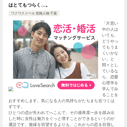
はとてもつらく…。
ワクワクメール 危険人物 千葉
「片思い
中の人は
いても、
どうやっ
てもうま
くいかな
い」と
悶々とし
ているな
ら、恋愛
心理学を
学んでみ
ることを
おすすめします。気になる人の気持ちがたちまち近づくは
ずです。
ひとつの恋が失われてへこんで、その後再度一歩を踏み出
した時に女性は魅力をぐっと増すことができるというのが
通説です。復縁を切望するよりも、これからの恋を目指し