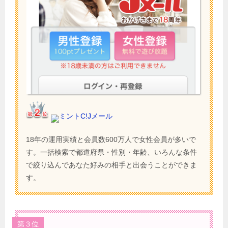
ミントC!Jメール
18年の運用実績と会員数600万人で女性会員が多いで
す。一括検索で都道府県・性別・年齢、いろんな条件
で絞り込んであなた好みの相手と出会うことができま
す。
第３位