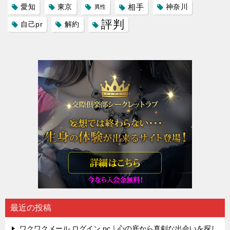
愛知
東京
相手
神奈川
異性
評判
自己pr
解約
最近の投稿
ワクワクメール ログイン pc｜心の底から真剣な出会いを探し