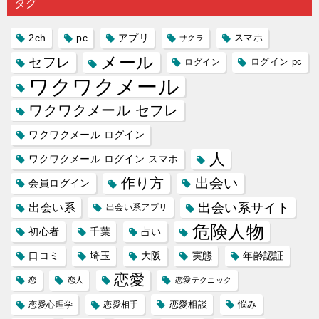
タグ
人に軽...
あれ...
には...
愛相...
には...
2ch
pc
アプリ
スマホ
サクラ
メール
セフレ
ログイン
ログイン pc
ワクワクメール
ワクワクメール セフレ
ワクワクメール ログイン
人
ワクワクメール ログイン スマホ
作り方
出会い
会員ログイン
出会い系サイト
出会い系
出会い系アプリ
危険人物
初心者
千葉
占い
口コミ
埼玉
大阪
実態
年齢認証
恋愛
恋
恋人
恋愛テクニック
恋愛相談
悩み
恋愛心理学
恋愛相手