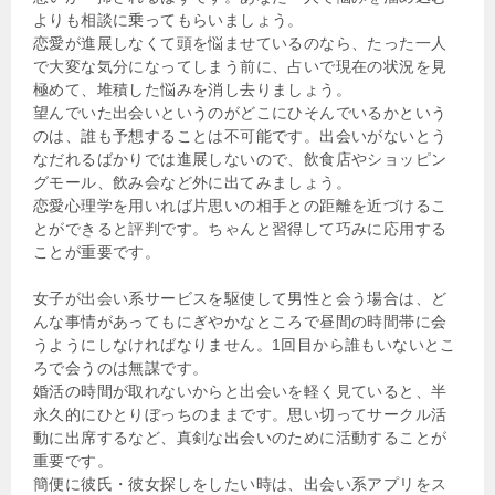
よりも相談に乗ってもらいましょう。
恋愛が進展しなくて頭を悩ませているのなら、たった一人
で大変な気分になってしまう前に、占いで現在の状況を見
極めて、堆積した悩みを消し去りましょう。
望んでいた出会いというのがどこにひそんでいるかという
のは、誰も予想することは不可能です。出会いがないとう
なだれるばかりでは進展しないので、飲食店やショッピン
グモール、飲み会など外に出てみましょう。
恋愛心理学を用いれば片思いの相手との距離を近づけるこ
とができると評判です。ちゃんと習得して巧みに応用する
ことが重要です。
女子が出会い系サービスを駆使して男性と会う場合は、ど
んな事情があってもにぎやかなところで昼間の時間帯に会
うようにしなければなりません。1回目から誰もいないとこ
ろで会うのは無謀です。
婚活の時間が取れないからと出会いを軽く見ていると、半
永久的にひとりぼっちのままです。思い切ってサークル活
動に出席するなど、真剣な出会いのために活動することが
重要です。
簡便に彼氏・彼女探しをしたい時は、出会い系アプリをス