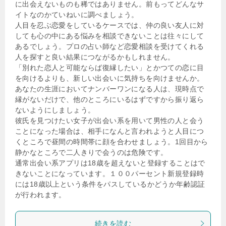
に出会えないものも稀ではありません。前もってどんなサ
イトなのかていねいに調べましょう。
人目を忍ぶ恋愛をしているケースでは、仲の良い友人に対
しても心の中にある悩みを相談できないことは往々にして
あるでしょう。プロの占い師など恋愛相談を受けてくれる
人を探すと良い結果につながるかもしれません。
「別れた恋人と可能ならば復縁したい」とかつての恋に目
を向けるよりも、新しい出会いに気持ちを向けませんか。
あなたの生涯においてナンバーワンになる人は、現時点で
縁がないだけで、他のところにいるはずですから振り返ら
ないようにしましょう。
彼氏を見つけたい女子が出会い系を用いて男性の人と会う
ことになった場合は、相手になんと言われようと人目につ
くところで昼間の時間帯に顔を合わせましょう。1回目から
静かなところで二人きりで会うのは危険です。
通常出会い系アプリは18歳を超えないと登録することはで
きないことになっています。１００パーセント新規登録時
には18歳以上という条件をパスしているかどうか年齢認証
が行われます。
続きを読む