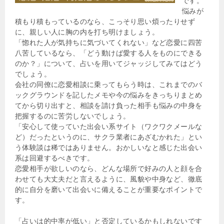
です。
悩みが
積もり積もっているのなら、こっそり思い煩ったりせず
に、親しい人に胸の内を打ち明けましょう。
「惚れた人が気持ちに気づいてくれない」など恋愛に四苦
八苦しているなら、「どう動けば愛する人をものにできる
のか？」について、占いを用いてジャッジしてみてはどう
でしょう。
会社の同僚に恋愛相談に乗ってもらう時は、これまでのバ
ックグラウンドを記したメモや今の悩みをきっちりまとめ
てから切り出すと、相談を請け負った相手も悩みの中身を
把握するのに苦労しないでしょう。
「安心して使っていた出会い系サイト（ワクワクメールな
ど）だったというのに、サクラ業者にあざむかれた」とい
う体験談は稀ではありません。おかしいなと感じた出会い
系は回避するべきです。
恋愛相手が欲しいのなら、どんな場所で好みの人と顔を合
わせても大丈夫だと言えるように、風貌や中身など、徹底
的に自分を磨いて出会いに備えることが重要なポイントで
す。
「占いは的中率が低い」と否定しているかもしれないです