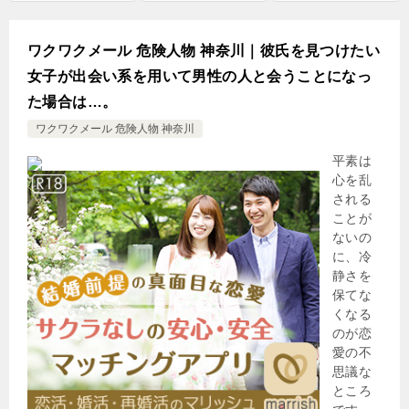
ワクワクメール 危険人物 神奈川｜彼氏を見つけたい
女子が出会い系を用いて男性の人と会うことになっ
た場合は…。
ワクワクメール 危険人物 神奈川
平素は
心を乱
される
ことが
ないの
に、冷
静さを
保てな
くなる
のが恋
愛の不
思議な
ところ