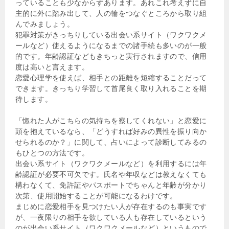
っていることも少なからずあります。あれこれ考えずに自
主的に外に踏み出して、人の輪をつなぐところから取り組
んでみましょう。
犯罪対策がきっちりしている出会い系サイト（ワクワクメ
ールなど）使えるようになるまでの諸手続も多いのが一般
的です。年齢認証などもきちっと実行されますので、信用
度は高いと言えます。
恋愛心理学を使えば、相手との距離を短縮することだって
できます。きっちり学習して首尾良く取り入れることを期
待します。
「惚れた人がこちらの気持ちを察してくれない」と恋愛に
頭を抱えているなら、「どうすれば好みの異性を振り向か
せられるのか？」に関して、占いによって診断してみるの
もひとつの方法です。
出会い系サイト（ワクワクメールなど）を利用するには年
齢認証が必要不可欠です。氏名や年収などは教えなくても
構わなくて、免許証やパスポートでちゃんと年齢が分かり
次第、使用開始することが可能になるわけです。
まじめに恋愛相手を見つけたい人が存在するのも事実です
が、一夜限りの相手を欲している人も存在しているという
のが出会い系サイト（ワクワクメールなど）というもので