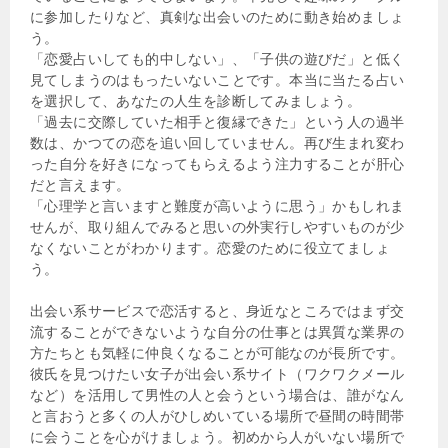
に参加したりなど、真剣な出会いのために動き始めましょ
う。
「恋愛占いしても的中しない」、「子供の遊びだ」と低く
見てしまうのはもったいないことです。本当に当たる占い
を選択して、あなたの人生を診断してみましょう。
「過去に交際していた相手と復縁できた」という人の過半
数は、かつての恋を追い回していません。再び生まれ変わ
った自分を好きになってもらえるよう注力することが肝心
だと言えます。
「心理学と言いますと難度が高いように思う」かもしれま
せんが、取り組んでみると思いの外実行しやすいものが少
なくないことがわかります。恋愛のために役立てましょ
う。
出会い系サービスで恋活すると、身近なところではまず交
流することができないような自分の仕事とは異質な業界の
方たちとも気軽に仲良くなることが可能なのが長所です。
彼氏を見つけたい女子が出会い系サイト（ワクワクメール
など）を活用して男性の人と会うという場合は、誰がなん
と言おうと多くの人がひしめいている場所で昼間の時間帯
に会うことを心がけましょう。初めから人がいない場所で