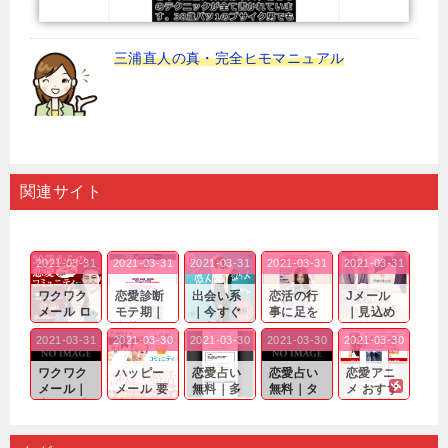
三浦直人の真・完全ヒモマニュアル
関連サイト
2021-03-31
2021-03-31
2021-03-31
2021-03-31
2021-03-31
ワクワク
恋愛診断
出会い系
恋活の行
Jメール
メール ロ
モテ期｜
｜今すぐ
事に足を
｜見込め
グイン pc
老若男女
仲良くな
運んでも
る効果が
2021-03-31
2021-03-30
2021-03-30
2021-03-30
2021-03-30
｜心の底
問わ
れる相手
出会いの
確実なも
から真
ず…。
探しをし
チャンス
のであっ
ワクワク
ハッピー
恋愛占い
恋愛占い
恋愛アニ
剣...
たいと...
が訪れ...
ても…...
メール｜
メール 要
無料｜多
無料｜タ
メ おすす
出会い系
注意人物
数ある出
ーゲット
め｜「心
の中で巡
｜恋愛を
会い系ア
にしてい
理学は複
り会った
するので
プリの内
る人に恋
雑で素人