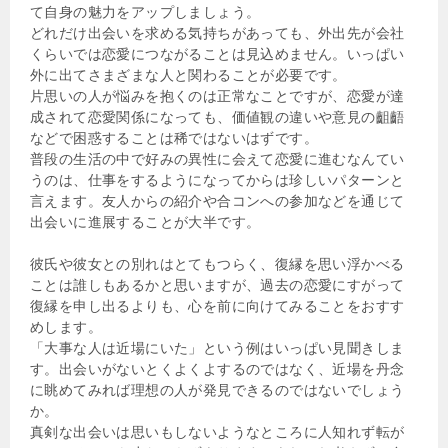
て自身の魅力をアップしましょう。
どれだけ出会いを求める気持ちがあっても、外出先が会社
くらいでは恋愛につながることは見込めません。いっぱい
外に出てさまざまな人と関わることが必要です。
片思いの人が悩みを抱くのは正常なことですが、恋愛が達
成されて恋愛関係になっても、価値観の違いや意見の齟齬
などで困惑することは稀ではないはずです。
普段の生活の中で好みの異性に会えて恋愛に進むなんてい
うのは、仕事をするようになってからは珍しいパターンと
言えます。友人からの紹介や合コンへの参加などを通じて
出会いに進展することが大半です。
彼氏や彼女との別れはとてもつらく、復縁を思い浮かべる
ことは誰しもあるかと思いますが、過去の恋愛にすがって
復縁を申し出るよりも、心を前に向けてみることをおすす
めします。
「大事な人は近場にいた」という例はいっぱい見聞きしま
す。出会いがないとくよくよするのではなく、近場を丹念
に眺めてみれば理想の人が発見できるのではないでしょう
か。
真剣な出会いは思いもしないようなところに人知れず転が