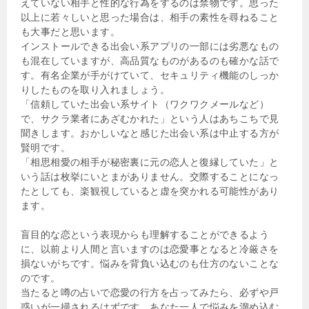
えていない相手と性的な行為をするのは禁物です。思った
以上に若々しいと思った場合は、相手の素性を尋ねること
も大事だと思います。
インストールできる出会い系アプリの一部には劣悪なもの
も混在していますが、高品質なものがあるのも確かな話で
す。有名企業が手がけていて、セキュリティ機能のしっか
りしたものを取り入れましょう。
「信頼していた出会い系サイト（ワクワクメールなど）
で、サクラ業者にあざむかれた」という人はあちこちで見
聞きします。おかしいなと感じた出会い系は中止する方が
賢明です。
「相思相愛の相手が秘密裏に元の恋人と復縁していた」と
いう話は枚挙にいとまがありません。交際することになっ
たとしても、楽観視していると虚を突かれる可能性があり
ます。
盲目的な恋という表現からも理解することができるよう
に、以前より人間と言いますのは恋愛事となると冷厳さを
損ないがちです。悩みを背負い込むのも仕方のないことな
のです。
当たると噂の占いで恋愛の行方を占ってみたら、必ずや戸
惑いが一掃されるはずです。あなた一人で悩みを溜め込む