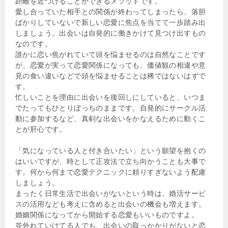
距離を近づけることができるメソッドです。
愛し合っていた相手との関係が終わってしまったら、落胆
ばかりしていないで新しい恋愛に焦点を当てて一歩踏み出
しましょう。出会いは自発的に働きかけて見つけ出すもの
なのです。
誰かに恋い焦がれていて頭を悩ませるのは自然なことです
が、恋愛が実って恋愛関係になっても、価値観の相違や意
見の食い違いなどで頭を悩ませることは稀ではないはずで
す。
忙しいことを理由に出会いを後回しにしていると、いつま
でたってもひとりぼっちのままです。自発的にサークル活
動に参加するなど、真剣な出会いをかなえるために動くこ
とが肝心です。
「気になっている人と付き合いたい」という願望を抱くの
はいいですが、時として正攻法で立ち向かうことも大事で
す。何から何まで恋愛テクニックに頼りすぎないよう配慮
しましょう。
まったく日常生活で出会いがないという時は、婚活サービ
スの活用なども考えに含めると出会いの機会も増えます。
婚姻関係になってから開始する恋愛もいいものですよ。
並外れていけてる人でも、出会いの取っかかりがないと恋