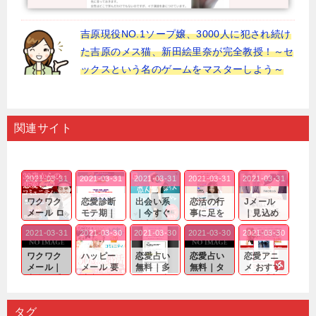
吉原現役NO.1ソープ嬢、3000人に犯され続け
た吉原のメス猫、新田絵里奈が完全教授！～セ
ックスという名のゲームをマスターしよう～
関連サイト
2021-03-31
2021-03-31
2021-03-31
2021-03-31
2021-03-31
ワクワク
恋愛診断
出会い系
恋活の行
Jメール
メール ロ
モテ期｜
｜今すぐ
事に足を
｜見込め
グイン pc
老若男女
仲良くな
運んでも
る効果が
2021-03-31
2021-03-30
2021-03-30
2021-03-30
2021-03-30
｜心の底
問わ
れる相手
出会いの
確実なも
から真
ず…。
探しをし
チャンス
のであっ
ワクワク
ハッピー
恋愛占い
恋愛占い
恋愛アニ
剣...
たいと...
が訪れ...
ても…...
メール｜
メール 要
無料｜多
無料｜タ
メ おすす
出会い系
注意人物
数ある出
ーゲット
め｜「心
の中で巡
｜恋愛を
会い系ア
にしてい
理学は複
り会った
するので
プリの内
る人に恋
雑で素人
タグ
人に軽...
あれ...
には...
愛相...
には...