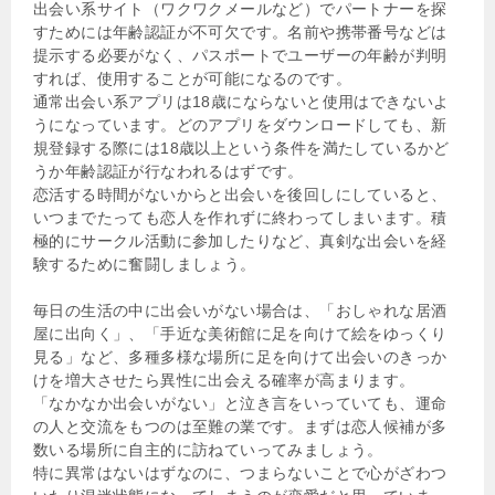
出会い系サイト（ワクワクメールなど）でパートナーを探
すためには年齢認証が不可欠です。名前や携帯番号などは
提示する必要がなく、パスポートでユーザーの年齢が判明
すれば、使用することが可能になるのです。
通常出会い系アプリは18歳にならないと使用はできないよ
うになっています。どのアプリをダウンロードしても、新
規登録する際には18歳以上という条件を満たしているかど
うか年齢認証が行なわれるはずです。
恋活する時間がないからと出会いを後回しにしていると、
いつまでたっても恋人を作れずに終わってしまいます。積
極的にサークル活動に参加したりなど、真剣な出会いを経
験するために奮闘しましょう。
毎日の生活の中に出会いがない場合は、「おしゃれな居酒
屋に出向く」、「手近な美術館に足を向けて絵をゆっくり
見る」など、多種多様な場所に足を向けて出会いのきっか
けを増大させたら異性に出会える確率が高まります。
「なかなか出会いがない」と泣き言をいっていても、運命
の人と交流をもつのは至難の業です。まずは恋人候補が多
数いる場所に自主的に訪ねていってみましょう。
特に異常はないはずなのに、つまらないことで心がざわつ