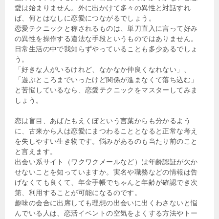
愛は始まりません。外に出かけて多々の異性と対話すれ
ば、何とはなしに恋愛につながるでしょう。
恋愛テクニックと称されるものは、単刀直入に言って好み
の異性を操作する違法な手段というものではありません。
日常生活の中で我知らずやっていることも多少あるでしょ
う。
「好きな人がいるけれど、なかなか仲良くなれない」、
「遊ぶところまでいったけど関係が進まなくて落ち込む」
と苦悩しているなら、恋愛テクニックをマスターしてみま
しょう。
恋は盲目、あばたもえくぼという言葉からも分かるよう
に、古来から人は恋愛にまつわることとなると正常な考え
を失しやすい生き物です。悩みがあるのも当たり前のこと
と言えます。
出会い系サイト（ワクワクメールなど）は年齢認証が欠か
せないことを知っていますか。実名や職務などの情報は告
げなくても良くて、年金手帳でちゃんと年齢が確認でき次
第、利用することが可能になるのです。
趣味の会合に出席しても理想の出会いに出くわさないと悩
んでいる人は、恋活イベントの空気をよくする方法やトー