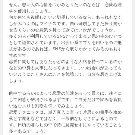
せん。想い人の心情をつかみとりたいのならば、恋愛心理
学を使用しましょう。
何が何でも復縁したいと切望しているなら、あられもなく
しがみつくのはマイナスです。自己研鑽してまた振り向か
せるくらいの心意気を持ってみてはいかがでしょうか。
多くの人が利用しているSNSだって出会い系の中のひとつ
として認知されています。出会い系アプリを用いるのに抵
抗があるのであれば、SNSから取りかかってみるのもおす
すめです。
恋愛に関してはあなたがどのような人格を持っているのか
などの中身も大事になってきます。いつ出会いがあっても
いいようにたくさんのことを勉強して、自分を磨き上げま
しょう。
的中する占いによって恋愛の前途を占って貰えば、往々に
して困惑が解消されるはずです。ご自分だけで悩みを背負
い込むよりも判断を仰いでみましょう。
恋愛テクニックは、単刀直入に言って片思いの相手を攻め
落とす魔術などではなく、一般的なしぐさによるもので
す。日頃の暮らしの中で特に意識せずにやっていることも
多々あるでしょう。