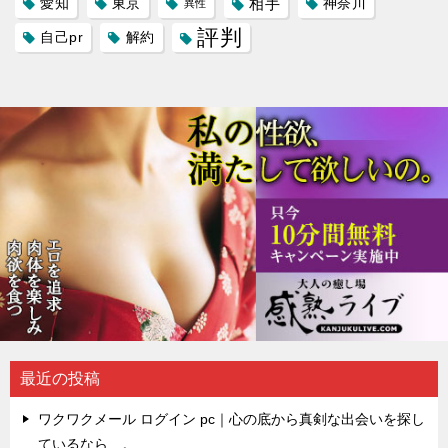
愛知
東京
相手
神奈川
異性
評判
自己pr
解約
最近の投稿
ワクワクメール ログイン pc｜心の底から真剣な出会いを探し
ているなら…。