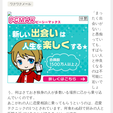
ワクワクメール
「まっ
たく出
会いが
ない」
と愚痴
ってい
ても、
すばら
しい人
と仲良
くなる
のは不
可能に
近いで
しょ
う。何はさておき独身の人が多数いる場所に己から乗り込
んでいくのです。
あこがれの人に恋愛相談に乗ってもらうというのは、恋愛
テクニックの1つとされています。何食わぬ顔で好みの人と