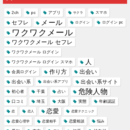
2ch
pc
アプリ
スマホ
サクラ
メール
セフレ
ログイン
ログイン pc
ワクワクメール
ワクワクメール セフレ
ワクワクメール ログイン
人
ワクワクメール ログイン スマホ
作り方
出会い
会員ログイン
出会い系サイト
出会い系
出会い系アプリ
危険人物
初心者
千葉
占い
口コミ
埼玉
大阪
実態
年齢認証
恋愛
恋
恋人
恋愛テクニック
恋愛相談
悩み
恋愛心理学
恋愛相手