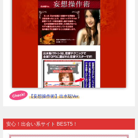
【妄想操作術】出水聡Ver.
安心！出会い系サイト BEST5！