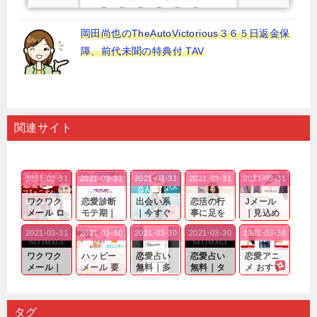
岡田尚也のTheAutoVictorious３６５日返金保
障、前代未聞の特典付 TAV
関連サイト
2021-03-31
2021-03-31
2021-03-31
2021-03-31
2021-03-31
ワクワク
恋愛診断
出会い系
恋活の行
Jメール
メール ロ
モテ期｜
｜今すぐ
事に足を
｜見込め
グイン pc
老若男女
仲良くな
運んでも
る効果が
2021-03-31
2021-03-30
2021-03-30
2021-03-30
2021-03-30
｜心の底
問わ
れる相手
出会いの
確実なも
から真
ず…。
探しをし
チャンス
のであっ
ワクワク
ハッピー
恋愛占い
恋愛占い
恋愛アニ
剣...
たいと...
が訪れ...
ても…...
メール｜
メール 要
無料｜多
無料｜タ
メ おすす
出会い系
注意人物
数ある出
ーゲット
め｜「心
の中で巡
｜恋愛を
会い系ア
にしてい
理学は複
り会った
するので
プリの内
る人に恋
雑で素人
タグ
人に軽...
あれ...
には...
愛相...
には...