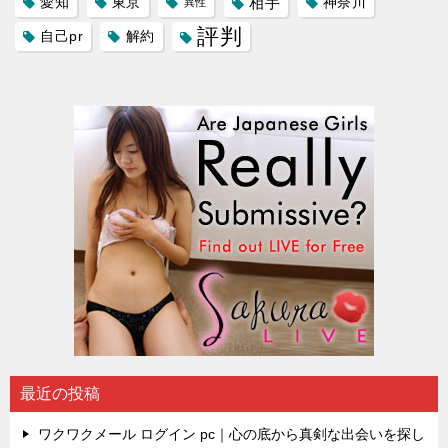
愛知
東京
相手
神奈川
異性
評判
自己pr
解約
最近の投稿
ワクワクメール ログイン pc｜心の底から真剣な出会いを探し