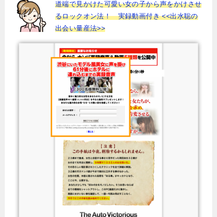
道端で見かけた可愛い女の子から声をかけさせ
るロックオン法！ 実録動画付き <<出水聡の
出会い量産法>>