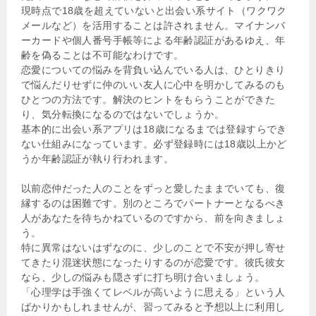
現時点で18歳を超えていないと出会い系サイト（ワクワク
メールなど）を活用することは許されません。マイナンバ
ーカードや個人番号手帳等による年齢認証があるゆえ、年
齢を偽ることは不可能なわけです。
恋愛についての悩みを背負い込んでいる人は、ひとりきり
で悩んだりせずに仲のいい友人に心中を明かしてみるのも
ひとつの方法です。解決のヒントをもらうことができた
り、気分転換になるのではないでしょうか。
基本的に出会い系アプリは18歳になるまでは登録すらでき
ない仕組みになっています。必ず登録時には18歳以上かど
うか年齢認証が執り行われます。
以前恋仲だった人のことをずっと愛したままでいても、復
縁するのは困難です。別のところでパートナーとなるべき
人があなたを待ちかねているのですから、前を向きましょ
う。
特に異常はないはずなのに、少しのことで不安が押し寄せ
てきたり混迷状態になったりするのが恋愛です。彼氏彼女
なら、少しの悩みも隠さずに打ち明け合いましょう。
「心理学は手強くてレベルが高いように思える」という人
ばかりかもしれませんが、習ってみると予想以上に利用し