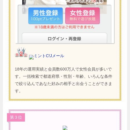
ミントC!Jメール
18年の運用実績と会員数600万人で女性会員が多いで
す。一括検索で都道府県・性別・年齢、いろんな条件
で絞り込んであなた好みの相手と出会うことができま
す。
第３位