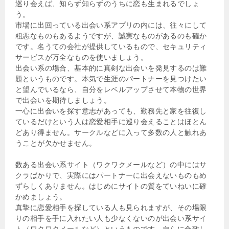
巡り会えば、知らず知らずのうちに恋も生まれるでしょ
う。
市場に出回っている出会い系アプリの内には、往々にして
粗悪なものもあるようですが、誠実なものがあるのも確か
です。名うての会社が提供しているもので、セキュリティ
サービスが万全なものを使いましょう。
出会い系の場合、基本的に真剣な出会いを発見するのは難
題というものです。本気で生涯のパートナーを見つけたい
と望んでいるなら、自分をレベルアップさせて本物の世界
で出会いを期待しましょう。
一心に出会いを探す意志があっても、勤務先と家を往復し
ているだけという人は恋愛相手に巡り会えることはほとん
どあり得ません。サークルなどに入って多数の人と触れあ
うことが欠かせません。
数ある出会い系サイト（ワクワクメールなど）の中にはサ
クラばかりで、実際にはパートナーに出会えないものもめ
ずらしくありません。はじめにサイトの質をていねいに確
かめましょう。
真摯に恋愛相手を探している人も見られますが、その場限
りの相手を手に入れたい人も少なくないのが出会い系サイ
ト（ワクワクメールなど）というものです。自らに合致し