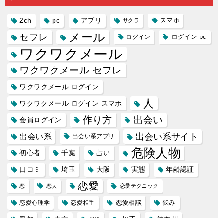
2ch
pc
アプリ
スマホ
サクラ
メール
セフレ
ログイン
ログイン pc
ワクワクメール
ワクワクメール セフレ
ワクワクメール ログイン
人
ワクワクメール ログイン スマホ
作り方
出会い
会員ログイン
出会い系サイト
出会い系
出会い系アプリ
危険人物
初心者
千葉
占い
口コミ
埼玉
大阪
実態
年齢認証
恋愛
恋
恋人
恋愛テクニック
恋愛相談
悩み
恋愛心理学
恋愛相手