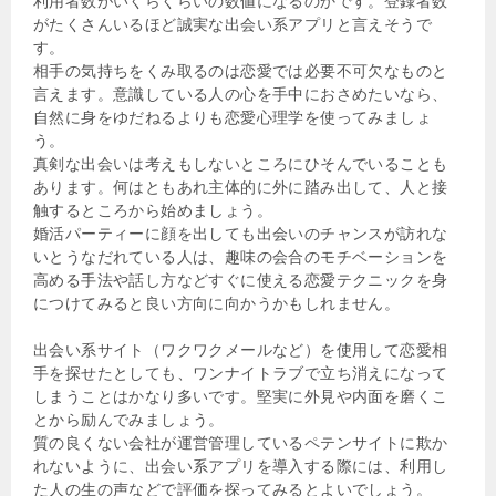
利用者数がいくらくらいの数値になるのかです。登録者数
がたくさんいるほど誠実な出会い系アプリと言えそうで
す。
相手の気持ちをくみ取るのは恋愛では必要不可欠なものと
言えます。意識している人の心を手中におさめたいなら、
自然に身をゆだねるよりも恋愛心理学を使ってみましょ
う。
真剣な出会いは考えもしないところにひそんでいることも
あります。何はともあれ主体的に外に踏み出して、人と接
触するところから始めましょう。
婚活パーティーに顔を出しても出会いのチャンスが訪れな
いとうなだれている人は、趣味の会合のモチベーションを
高める手法や話し方などすぐに使える恋愛テクニックを身
につけてみると良い方向に向かうかもしれません。
出会い系サイト（ワクワクメールなど）を使用して恋愛相
手を探せたとしても、ワンナイトラブで立ち消えになって
しまうことはかなり多いです。堅実に外見や内面を磨くこ
とから励んでみましょう。
質の良くない会社が運営管理しているペテンサイトに欺か
れないように、出会い系アプリを導入する際には、利用し
た人の生の声などで評価を探ってみるとよいでしょう。