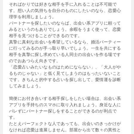
そればかりでは好きな相手を手に入れることは不可能で
す。想い人の気持ちを自分のものにしたいのなら、恋愛心
理学を利用しましょう。
パートナーを探したいのならば、出会い系アプリに頼って
みるというのもありでしょう。余暇をうまく使って、恋愛
相手を見つけることができるのです。
真摯に真剣な出会いを希望しているなら、婚活パーティー
に行ってみるのが手っ取り早いでしょう。一生を共にする
相手を真摯に探し求めている人同士の出会いを作る場です
のでおあつらえ向きです。
「恋愛占いみたいなものはためにならない」、「大人がや
るものじゃない」と低く見てしまうのはもったいないこと
です。きちんと的中する占いを探し出して、愛情運を診断
してみましょう。
簡便にお付き合いする相手探しをしたい場合は、出会い系
アプリを手持ちのスマホに取り入れましょう。身近な人に
バレずにパートナー探しをすることができるのが利点で
す。
たとえパーフェクトな人であっても、出会いのきっかけが
なければ恋愛は進展しません。部屋から出て数々の異性と