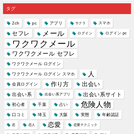
り会った
するので
プリの内
る人に恋
雑で素人
タグ
人に軽...
あれ...
には...
愛相...
には...
2ch
pc
アプリ
スマホ
サクラ
メール
セフレ
ログイン
ログイン pc
ワクワクメール
ワクワクメール セフレ
ワクワクメール ログイン
人
ワクワクメール ログイン スマホ
作り方
出会い
会員ログイン
出会い系サイト
出会い系
出会い系アプリ
危険人物
初心者
千葉
占い
口コミ
埼玉
大阪
実態
年齢認証
恋愛
恋
恋人
恋愛テクニック