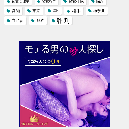
恋愛相談
悩み
恋愛心理学
恋愛相手
愛知
東京
相手
神奈川
異性
評判
自己pr
解約