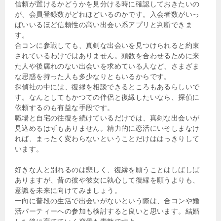
信頼が置けるかどうかを見分ける時に確認しておきたいの
が、会員登録数がどれほどいるのかです。入会者数がいっ
ぱいいるほど信頼性の高い出会い系アプリと判断できま
す。
合コンに参戦しても、真剣な出会いを見つけられると約束
されているわけではありません。頭数を合わせるために来
た人や後腐れのない出会いを求めている人など、さまざま
な思惑を持った人も多少なりともいるからです。
探偵社の中には、復縁を相談できるところもあるらしいで
す。なんとしてもかつての伴侶と復縁したいなら、探偵に
依頼するのも有益な手段です。
職場と自宅の往復を続けているだけでは、真剣な出会いが
見込めるはずもありません。精力的に恋活にいそしまなけ
れば、まったく変わらないということだけははっきりして
います。
好きな人と別れるのは悲しく、復縁を願うことはしばしば
ありますが、昔の彼や彼女に執心して復縁を願うよりも、
意識を未来に向けてみましょう。
一向に普段の生活で出会いがないという際は、合コンや婚
活パーティーへの参加も検討すると良いと思います。結婚