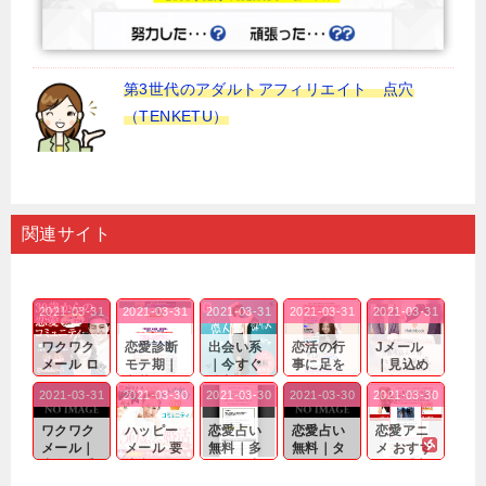
第3世代のアダルトアフィリエイト 点穴
（TENKETU）
関連サイト
2021-03-31
2021-03-31
2021-03-31
2021-03-31
2021-03-31
ワクワク
恋愛診断
出会い系
恋活の行
Jメール
メール ロ
モテ期｜
｜今すぐ
事に足を
｜見込め
グイン pc
老若男女
仲良くな
運んでも
る効果が
2021-03-31
2021-03-30
2021-03-30
2021-03-30
2021-03-30
｜心の底
問わ
れる相手
出会いの
確実なも
から真
ず…。
探しをし
チャンス
のであっ
ワクワク
ハッピー
恋愛占い
恋愛占い
恋愛アニ
剣...
たいと...
が訪れ...
ても…...
メール｜
メール 要
無料｜多
無料｜タ
メ おすす
出会い系
注意人物
数ある出
ーゲット
め｜「心
の中で巡
｜恋愛を
会い系ア
にしてい
理学は複