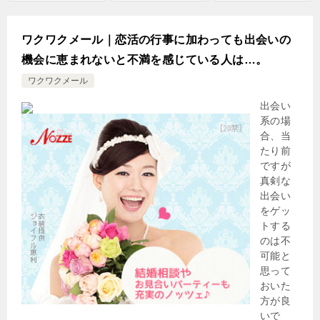
ワクワクメール｜恋活の行事に加わっても出会いの
機会に恵まれないと不満を感じている人は…。
ワクワクメール
出会い
系の場
合、当
たり前
ですが
真剣な
出会い
をゲッ
トする
のは不
可能と
思って
おいた
方が良
いで