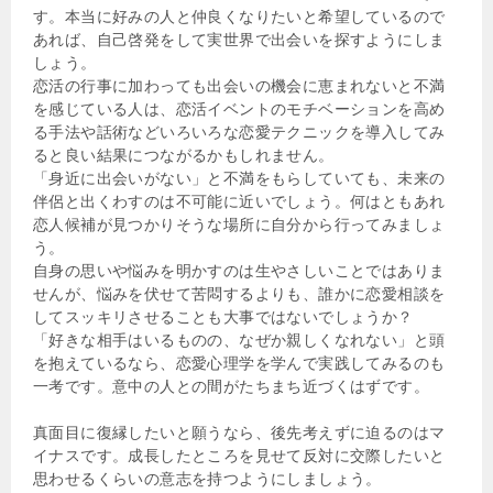
す。本当に好みの人と仲良くなりたいと希望しているので
あれば、自己啓発をして実世界で出会いを探すようにしま
しょう。
恋活の行事に加わっても出会いの機会に恵まれないと不満
を感じている人は、恋活イベントのモチベーションを高め
る手法や話術などいろいろな恋愛テクニックを導入してみ
ると良い結果につながるかもしれません。
「身近に出会いがない」と不満をもらしていても、未来の
伴侶と出くわすのは不可能に近いでしょう。何はともあれ
恋人候補が見つかりそうな場所に自分から行ってみましょ
う。
自身の思いや悩みを明かすのは生やさしいことではありま
せんが、悩みを伏せて苦悶するよりも、誰かに恋愛相談を
してスッキリさせることも大事ではないでしょうか？
「好きな相手はいるものの、なぜか親しくなれない」と頭
を抱えているなら、恋愛心理学を学んで実践してみるのも
一考です。意中の人との間がたちまち近づくはずです。
真面目に復縁したいと願うなら、後先考えずに迫るのはマ
イナスです。成長したところを見せて反対に交際したいと
思わせるくらいの意志を持つようにしましょう。