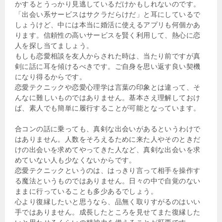
かするとうっかり見逃しているだけかもしれないのです。
「出会い系サービスはサクラだらけだ」と耳にしているで
しょうけど、中には本当に婚活に使えるアプリも何個かあ
ります。信頼性の高いサービスを賢く利用して、熱心に恋
人を探し当てましょう。
もしも恋愛相談を友人からされた時は、当たり前ですが真
剣に話に耳を傾けるべきです。ご自身を思い返す良い契機
になり得るからです。
恋愛テクニックや恋愛心理学は言葉の印象とは違って、そ
んなに難しいものではありません。基本さえ理解しておけ
ば、素人でも簡単に履行することが可能となっています。
合コンの話に乗っても、真剣な出会いがあるというわけで
はありません。人数をそろえるために来た人やそのときだ
けの出会いを求めてやってきた人など、真剣な出会いを求
めていない人も少なくないからです。
恋愛テクニックというのは、はっきり言って相手を操作す
る魔法というものではありません。日々の中で自覚のない
ままに行っていることも多少あるでしょう。
心より復縁したいと思うなら、品無く取りすがるのはいい
手ではありません。成長したところを見せてまた復縁した