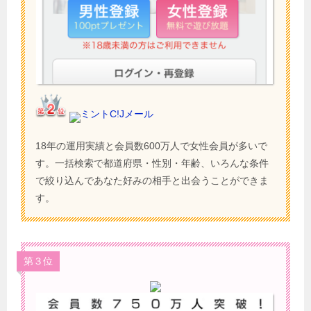
ミントC!Jメール
18年の運用実績と会員数600万人で女性会員が多いで
す。一括検索で都道府県・性別・年齢、いろんな条件
で絞り込んであなた好みの相手と出会うことができま
す。
第３位