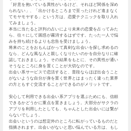
「好意を抱いている異性がいるけど、それほど関係を深め
られない」、「出かけるところまで至ったけれど進まなく
てモヤモヤする」という方は、恋愛テクニックを取り入れ
てみましょう。
本当に当たると評判の占いにより未来の恋愛を占ってみた
ら、往々にして困惑が霧消するはずです。たった一人で悩
みを持ち続けるよりも忠告を受けましょう。
将来のことをおもんぱかって真剣な出会いを探し求めるの
なら、どんな風な人と親しくなりたいのかを自分なりに確
認しておきましょう。その結果をもとに、その異性が通い
そうなところに身を置くことが大切なのです。
出会い系サービスで恋活すると、普段ならほぼ出会うこと
がないような自分が身を置く世界とはまったく違った業界
の方ともすぐ交流することができるのがメリットです。
安心して利用できる出会い系アプリを選ぶためにも、信頼
できるかどうかに重点を置きましょう。大部分がサクラの
アプリを利用したとしても、ちゃんとした出会いには繋が
らないでしょう。
出会いというのは想定外のところに転がっているものだと
指摘されます。出会いがないと思い悩んでいる方は、もし