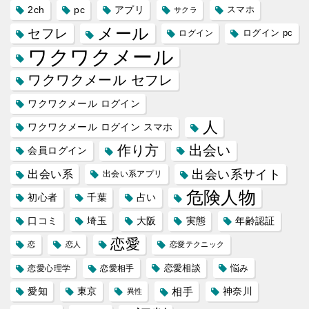
2ch
pc
アプリ
スマホ
サクラ
メール
セフレ
ログイン
ログイン pc
ワクワクメール
ワクワクメール セフレ
ワクワクメール ログイン
人
ワクワクメール ログイン スマホ
作り方
出会い
会員ログイン
出会い系サイト
出会い系
出会い系アプリ
危険人物
初心者
千葉
占い
口コミ
埼玉
大阪
実態
年齢認証
恋愛
恋
恋人
恋愛テクニック
恋愛相談
悩み
恋愛心理学
恋愛相手
愛知
東京
相手
神奈川
異性