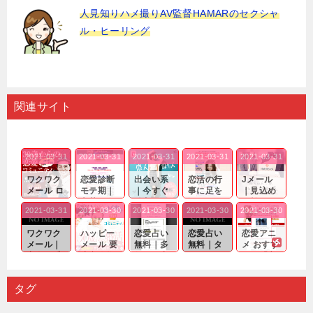
人見知りハメ撮りAV監督HAMARのセクシャ
ル・ヒーリング
関連サイト
2021-03-31
2021-03-31
2021-03-31
2021-03-31
2021-03-31
ワクワク
恋愛診断
出会い系
恋活の行
Jメール
メール ロ
モテ期｜
｜今すぐ
事に足を
｜見込め
グイン pc
老若男女
仲良くな
運んでも
る効果が
2021-03-31
2021-03-30
2021-03-30
2021-03-30
2021-03-30
｜心の底
問わ
れる相手
出会いの
確実なも
から真
ず…。
探しをし
チャンス
のであっ
ワクワク
ハッピー
恋愛占い
恋愛占い
恋愛アニ
剣...
たいと...
が訪れ...
ても…...
メール｜
メール 要
無料｜多
無料｜タ
メ おすす
出会い系
注意人物
数ある出
ーゲット
め｜「心
の中で巡
｜恋愛を
会い系ア
にしてい
理学は複
り会った
するので
プリの内
る人に恋
雑で素人
タグ
人に軽...
あれ...
には...
愛相...
には...