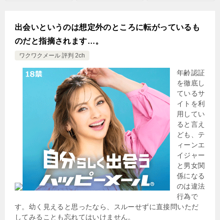
出会いというのは想定外のところに転がっているも
のだと指摘されます…。
ワクワクメール 評判 2ch
年齢認証
を徹底し
ているサ
イトを利
用してい
ると言え
ども、テ
ィーンエ
イジャー
と男女関
係になる
のは違法
行為で
す。幼く見えると思ったなら、スルーせずに直接問いただ
してみることも忘れてはいけません。