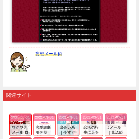
妄想メール術
関連サイト
2021-03-31
2021-03-31
2021-03-31
2021-03-31
2021-03-31
ワクワク
恋愛診断
出会い系
恋活の行
Jメール
メール ロ
モテ期｜
｜今すぐ
事に足を
｜見込め
グイン pc
老若男女
仲良くな
運んでも
る効果が