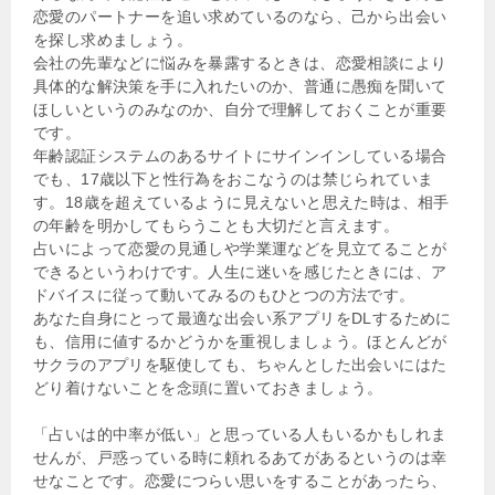
恋愛のパートナーを追い求めているのなら、己から出会い
を探し求めましょう。
会社の先輩などに悩みを暴露するときは、恋愛相談により
具体的な解決策を手に入れたいのか、普通に愚痴を聞いて
ほしいというのみなのか、自分で理解しておくことが重要
です。
年齢認証システムのあるサイトにサインインしている場合
でも、17歳以下と性行為をおこなうのは禁じられていま
す。18歳を超えているように見えないと思えた時は、相手
の年齢を明かしてもらうことも大切だと言えます。
占いによって恋愛の見通しや学業運などを見立てることが
できるというわけです。人生に迷いを感じたときには、ア
ドバイスに従って動いてみるのもひとつの方法です。
あなた自身にとって最適な出会い系アプリをDLするために
も、信用に値するかどうかを重視しましょう。ほとんどが
サクラのアプリを駆使しても、ちゃんとした出会いにはた
どり着けないことを念頭に置いておきましょう。
「占いは的中率が低い」と思っている人もいるかもしれま
せんが、戸惑っている時に頼れるあてがあるというのは幸
せなことです。恋愛につらい思いをすることがあったら、