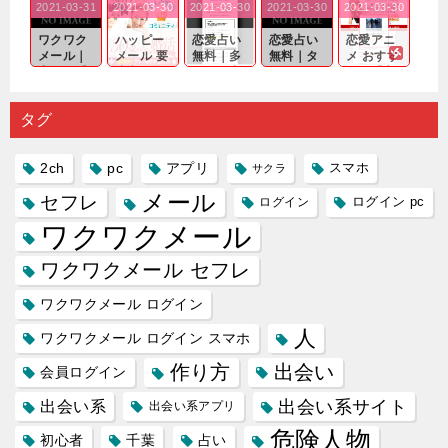
2021-03-31
2021-03-30
2021-03-30
2021-03-30
2021-03-30
｜心の底
問わ
れる相手
出会いの
確実なも
から真
ず…。
探しをし
チャンス
のであっ
ワクワク
ハッピー
恋愛占い
恋愛占い
恋愛アニ
剣...
たいと...
が訪れ...
ても…...
メール｜
メール 要
無料｜多
無料｜タ
メ おすす
出会い系
注意人物
数ある出
ーゲット
め｜「心
の中で巡
｜恋愛を
会い系ア
にしてい
理学は複
り会った
するので
プリの内
る人に恋
雑で素人
タグ
人に軽...
あれ...
には...
愛相...
には...
2ch
pc
アプリ
スマホ
サクラ
メール
セフレ
ログイン
ログイン pc
ワクワクメール
ワクワクメール セフレ
ワクワクメール ログイン
人
ワクワクメール ログイン スマホ
作り方
出会い
会員ログイン
出会い系サイト
出会い系
出会い系アプリ
危険人物
初心者
千葉
占い