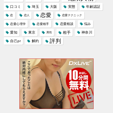
口コミ
埼玉
大阪
実態
年齢認証
恋愛
恋
恋人
恋愛テクニック
恋愛相談
悩み
恋愛心理学
恋愛相手
愛知
東京
相手
神奈川
異性
評判
自己pr
解約