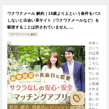
ワクワクメール 解約｜18歳より上という条件をパス
しないと出会い系サイト（ワクワクメールなど）を
駆使することは許されていません…。
ワクワクメール 解約
出会い
という
のは思
わぬと
ころに
転がっ
ている
ものだ
と指摘
されま
す。出
会いが
ないと