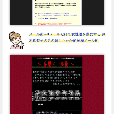
メール術～■メールだけで女性達を虜にする 鈴
木真梨子の男の超したたか的極秘メール術