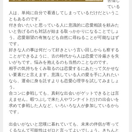
苦悩し
ている
人は、単純に自分で看過してしまっているだけだというこ
ともあるのです。
付き合いたいと思っている人に意識的に恋愛相談を頼みた
いと告げるのも対話が始まる取っかかりになることでしょ
う。恋愛願望の有無なども自然に尋ねることが可能なはず
です。
好きな人の事は何だって好きという言い回しからも察する
ことができるように、古の時代から人は恋愛で冷厳さを失
いがちです。悩みを抱えるのも当然のことなのです。
相手の気持ちをくみ取るのは恋愛するにあたって欠かせな
い要素だと言えます。意識している人の愛を手に入れたい
なら、運命に身を託すよりも恋愛心理学を試してみましょ
う。
合コンに参戦しても、真剣な出会いがゲットできるとは言
えません。暇つぶしで来た人やワンナイトだけの出会いを
求めて参戦した人など、いろいろな人が参加しているから
です。
出会いがないと悲嘆に暮れていても、未来の伴侶が寄って
くるなんて可能性はゼロと言ってよいでしょう。きちんと