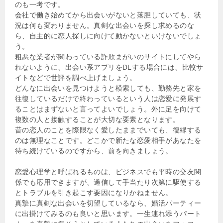
のも一考です。
会社で働き始めてから出会いがないと落胆していても、状
況は何も変わりません。真剣な出会いを探し求めるのな
ら、自主的に恋人探しに向けて動かないといけないでしょ
う。
粗悪な業者が関わっている詐欺まがいのサイトにしてやら
れないように、出会い系アプリをDLする場合には、比較サ
イトなどで世評を調べ上げましょう。
どんなに出会いを見つけようと模索しても、勤務先と家を
往復しているだけで終わっているという人は恋愛に発展す
ることはまずないと言ってよいでしょう。外に足を向けて
複数の人と接触することが大切な要素となります。
昔の恋人のことを際限なく愛したままでいても、復縁する
のは無理なことです。どこかで新たな恋愛相手があなたを
待ち続けているのですから、前を向きましょう。
恋愛心理学と呼ばれるものは、ビジネスでも平時の交友関
係でも応用できますが、過信して手当たり次第に駆使する
とトラブルを引き起こす要因になりかねません。
真摯に真剣な出会いを切望しているなら、婚活パーティー
に出掛けてみるのも良いと思います。一生連れ添うパート