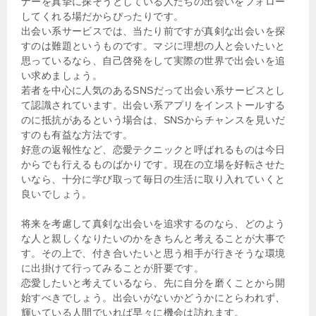
ナーを真摯に探そうとしている人たちの出会いをフォロー
してくれる場だからぴったりです。
出会い系サービスでは、当たり前ですが真剣な出会いを探
すのは難題というものです。マジに理想の人と会いたいと
思っているなら、自己啓発をして実際の世界で出会いを追
い求めましょう。
若者を中心に人気のあるSNSだって出会い系サービスとし
て認識されています。出会い系アプリをインストールする
のに抵抗があるという場合は、SNSからチャンスを見いだ
すのも有益な方法です。
好意の返報性など、恋愛テクニックと呼ばれるものは今日
からでも行えるものばかりです。現在の立場を好転させた
いなら、十分に学び取って毎日の生活に取り入れていくと
良いでしょう。
将来を考慮して真剣な出会いを追求するのなら、どのよう
な人と親しくなりたいのかをきちんと考えることが大事で
す。その上で、付き合いたいと思う相手が行きそうな環境
に出掛けて行ってみることが肝要です。
恋愛したいと考えているなら、先に自分を磨くことから開
始すべきでしょう。出会いがないかどうかにとらわれず、
輝いている人間でいれば早々に機会は訪れます。