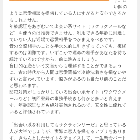
い師の
ように恋愛相談を提供している人にすがると安心できるか
もしれません。
年齢認証をあざむいて出会い系サイト（ワクワクメールな
ど）を使うのは推奨できません。利用できる年齢に到達し
ていない人は近場で恋愛相手をつかまえるべきです。
昔の交際相手のことを半永久的に引きずっていても、復縁
するのは困難です。いずこかで運命の相手があなたを待ち
続けているのですから、前に進みましょう。
盲目的な恋という文言からも理解することができるよう
に、古の時代から人間は恋愛関係で冷静沈着さを損ないや
すいと言われています。悩みがあるのも当たり前のことだ
と思われます。
防犯対策がしっかりしている出会い系サイト（ワクワクメ
ールなど）初回登録の事務手続きも何かと多いと言えま
す。年齢認証なども絶対実施されるので、安全性に優れて
いると評価されています。
「出会い系を利用してもサクラオンリーだ」と思っている
人が大半でしょうが、実際に恋人を探せるアプリもありま
す。きちんとしたサイトをチョイスして、一生懸命パート