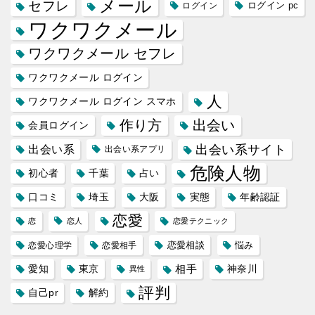
メール
セフレ
ログイン
ログイン pc
ワクワクメール
ワクワクメール セフレ
ワクワクメール ログイン
人
ワクワクメール ログイン スマホ
作り方
出会い
会員ログイン
出会い系サイト
出会い系
出会い系アプリ
危険人物
初心者
千葉
占い
口コミ
埼玉
大阪
実態
年齢認証
恋愛
恋
恋人
恋愛テクニック
恋愛相談
悩み
恋愛心理学
恋愛相手
愛知
東京
相手
神奈川
異性
評判
自己pr
解約