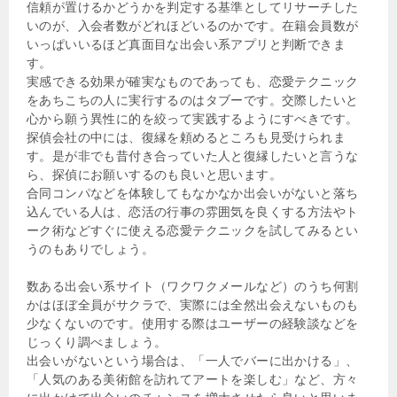
信頼が置けるかどうかを判定する基準としてリサーチした
いのが、入会者数がどれほどいるのかです。在籍会員数が
いっぱいいるほど真面目な出会い系アプリと判断できま
す。
実感できる効果が確実なものであっても、恋愛テクニック
をあちこちの人に実行するのはタブーです。交際したいと
心から願う異性に的を絞って実践するようにすべきです。
探偵会社の中には、復縁を頼めるところも見受けられま
す。是が非でも昔付き合っていた人と復縁したいと言うな
ら、探偵にお願いするのも良いと思います。
合同コンパなどを体験してもなかなか出会いがないと落ち
込んでいる人は、恋活の行事の雰囲気を良くする方法やト
ーク術などすぐに使える恋愛テクニックを試してみるとい
うのもありでしょう。
数ある出会い系サイト（ワクワクメールなど）のうち何割
かはほぼ全員がサクラで、実際には全然出会えないものも
少なくないのです。使用する際はユーザーの経験談などを
じっくり調べましょう。
出会いがないという場合は、「一人でバーに出かける」、
「人気のある美術館を訪れてアートを楽しむ」など、方々