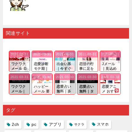
関連サイト
2021-03-31
2021-03-31
2021-03-31
2021-03-31
2021-03-31
ワクワク
恋愛診断
出会い系
恋活の行
Jメール
メール ロ
モテ期｜
｜今すぐ
事に足を
｜見込め
グイン pc
老若男女
仲良くな
運んでも
る効果が
2021-03-31
2021-03-30
2021-03-30
2021-03-30
2021-03-30
｜心の底
問わ
れる相手
出会いの
確実なも
から真
ず…。
探しをし
チャンス
のであっ
ワクワク
ハッピー
恋愛占い
恋愛占い
恋愛アニ
剣...
たいと...
が訪れ...
ても…...
メール｜
メール 要
無料｜多
無料｜タ
メ おすす
出会い系
注意人物
数ある出
ーゲット
め｜「心
の中で巡
｜恋愛を
会い系ア
にしてい
理学は複
り会った
するので
プリの内
る人に恋
雑で素人
タグ
人に軽...
あれ...
には...
愛相...
には...
2ch
pc
アプリ
スマホ
サクラ