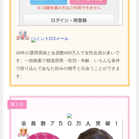
ミントC!Jメール
18年の運用実績と会員数600万人で女性会員が多いで
す。一括検索で都道府県・性別・年齢、いろんな条件
で絞り込んであなた好みの相手と出会うことができま
す。
第３位