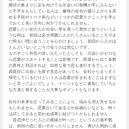
婚活の集まりに足を向けても出会いの契機が手に入らない
と不平をもらしている人は、趣味の会合の盛り上がりを高
める手段やトーク術などいくつかの恋愛テクニックを学ん
でおくと良い方向に向かうかもしれません。
恋愛したい女の人が出会い系を使って異性と会うというよ
うな時は、初回は必ず周囲に人がたくさんいるところでま
だ明るい間に会うことを心がけましょう。初回から人がほ
とんどいないところで会うのは危ないです。
ものすごく外見の良い人だったとしても、出会いがゼロな
ら恋愛がスタートすることは皆無です。部屋から出て多数
の異性と対話すれば、自然な形で恋も進行するでしょう。
真面目に出会いを探す意志があっても、会社からまっすぐ
帰宅しているだけという人は恋愛が生まれることはまずな
いと言ってよいでしょう。イベントなどに参加していろん
な方達と接することが大事なポイントとなります。
自分の未来を占ってみることにより、悩みも消え失せるか
もしれません。恋愛占いであるとか結婚占いなども、時々
は試してみると思わぬ成果に結びつくかもしれません。
「昔恋仲だった人との復縁が叶った」という人の過半数
は、前回の恋に追いすがったりしません。再び人間的に成