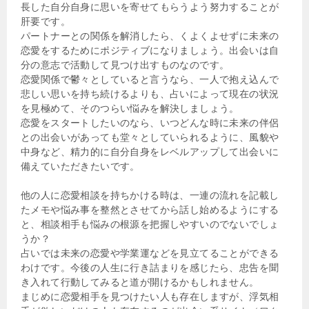
長した自分自身に思いを寄せてもらうよう努力することが
肝要です。
パートナーとの関係を解消したら、くよくよせずに未来の
恋愛をするためにポジティブになりましょう。出会いは自
分の意志で活動して見つけ出すものなのです。
恋愛関係で鬱々としていると言うなら、一人で抱え込んで
悲しい思いを持ち続けるよりも、占いによって現在の状況
を見極めて、そのつらい悩みを解決しましょう。
恋愛をスタートしたいのなら、いつどんな時に未来の伴侶
との出会いがあっても堂々としていられるように、風貌や
中身など、精力的に自分自身をレベルアップして出会いに
備えていただきたいです。
他の人に恋愛相談を持ちかける時は、一連の流れを記載し
たメモや悩み事を整然とさせてから話し始めるようにする
と、相談相手も悩みの根源を把握しやすいのでないでしょ
うか？
占いでは未来の恋愛や学業運などを見立てることができる
わけです。今後の人生に行き詰まりを感じたら、忠告を聞
き入れて行動してみると道が開けるかもしれません。
まじめに恋愛相手を見つけたい人も存在しますが、浮気相