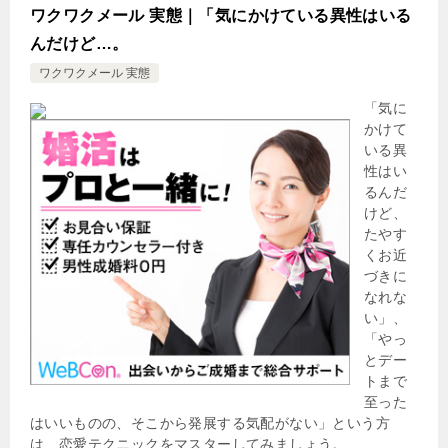
ワクワクメール 実態｜「気にかけている異性はいる
んだけど…。
ワクワクメール 実態
「気に
かけて
いる異
性はい
るんだ
けど、
たやす
くお近
づきに
なれな
い」、
「やっ
とデー
トまで
至った
はいいものの、そこから発展する気配がない」という方
は、恋愛テクニックをマスターしてみましょう。