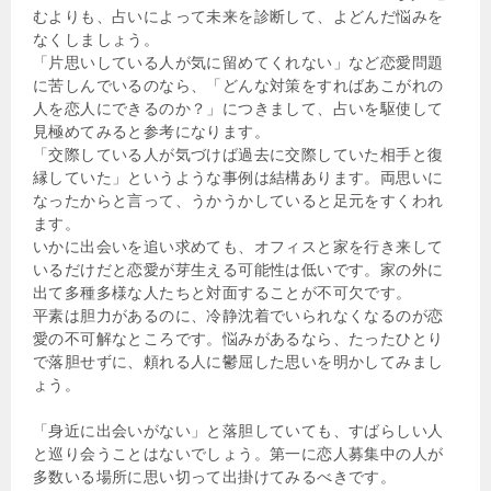
むよりも、占いによって未来を診断して、よどんだ悩みを
なくしましょう。
「片思いしている人が気に留めてくれない」など恋愛問題
に苦しんでいるのなら、「どんな対策をすればあこがれの
人を恋人にできるのか？」につきまして、占いを駆使して
見極めてみると参考になります。
「交際している人が気づけば過去に交際していた相手と復
縁していた」というような事例は結構あります。両思いに
なったからと言って、うかうかしていると足元をすくわれ
ます。
いかに出会いを追い求めても、オフィスと家を行き来して
いるだけだと恋愛が芽生える可能性は低いです。家の外に
出て多種多様な人たちと対面することが不可欠です。
平素は胆力があるのに、冷静沈着でいられなくなるのが恋
愛の不可解なところです。悩みがあるなら、たったひとり
で落胆せずに、頼れる人に鬱屈した思いを明かしてみまし
ょう。
「身近に出会いがない」と落胆していても、すばらしい人
と巡り会うことはないでしょう。第一に恋人募集中の人が
多数いる場所に思い切って出掛けてみるべきです。