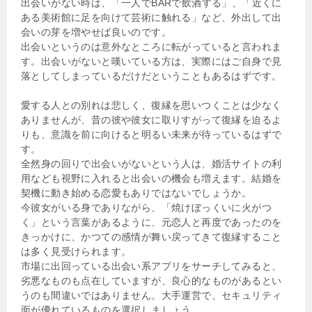
出会いがない時は、「一人でBARで飲酒する」、「近くに
ある美術館に足を向けて芸術に触れる」など、外出して出
会いの芽を増やせば良いのです。
出会いというのは意外なところに転がっていると言われま
す。出会いがないと嘆いている方は、実際にはご自身で見
落としてしまっているだけだということもあるはずです。
愛する人との別れは悲しく、復縁を思いつくことは少なく
ありませんが、昔の彼や彼女に取りすがって復縁を迫るよ
りも、意識を前に向けると明るい未来が待っているはずで
す。
全然身の回りで出会いがないという人は、婚活サイトの利
用なども視野に入れると出会いの機会も増えます。結婚を
契機に動き始める恋愛もありではないでしょうか。
今彼女がいる身でありながら、「焼けぼっくいに火がつ
く」という言葉があるように、元恋人と再度であったのを
きっかけに、かつての感情が舞い戻ってきて復縁すること
は多く見受けられます。
市場に出回っている出会い系アプリをサーチしてみると、
劣悪なものも点在していますが、良心的なものがあるとい
うのも間違いではありません。大手運営で、セキュリティ
面が優れているものを選択しましょう。