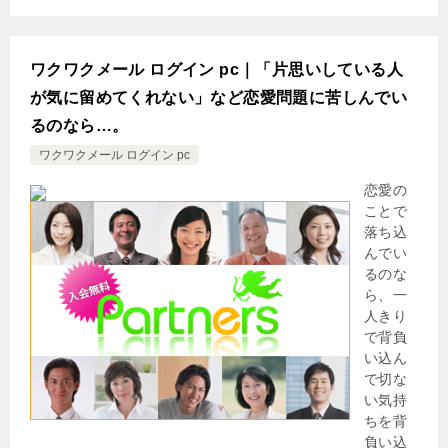
ワクワクメール ログイン pc｜「片思いしている人
が気に留めてくれない」など恋愛問題に苦しんでい
るのなら…。
ワクワクメール ログイン pc
恋愛の
ことで
落ち込
んでい
るのな
ら、一
人きり
で背負
い込ん
で切な
い気持
ちを背
負い込