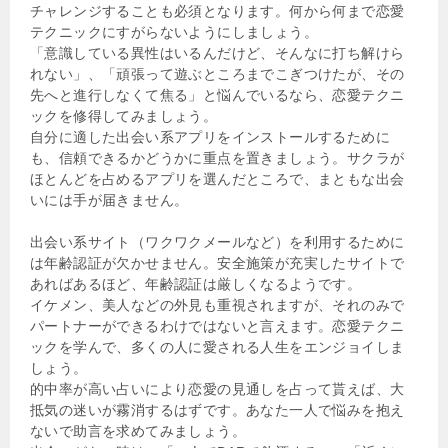
チャレンジすることも必須となります。何から何まで恋愛
テクニックにすがらないようにしましょう。
「意識している異性はいるんだけど、そんなに打ち解けら
れない」、「頑張って遊ぶところまでこぎつけたが、その
先へと進行しなくて焦る」と悩んでいるなら、恋愛テクニ
ックを修得してみましょう。
自分に適した出会い系アプリをインストールするために
も、信頼できるかどうかに重点を置きましょう。サクラが
ほとんどを占めるアプリを選んだところで、まともな出会
いには手が届きません。
出会い系サイト（ワクワクメールなど）を利用するために
は年齢認証が欠かせません。安全施策が充実したサイトで
あればあるほど、年齢認証は厳しくなるようです。
イケメン、美人などの外見も重視されますが、それのみで
パートナーができるわけではないと言えます。恋愛テクニ
ックを学んで、多くの人に愛される人生をエンジョイしま
しょう。
的中率が高い占いにより恋愛の見通しを占って貰えば、大
抵気の迷いが霧消するはずです。あなた一人で悩みを抱え
ないで助言を求めてみましょう。