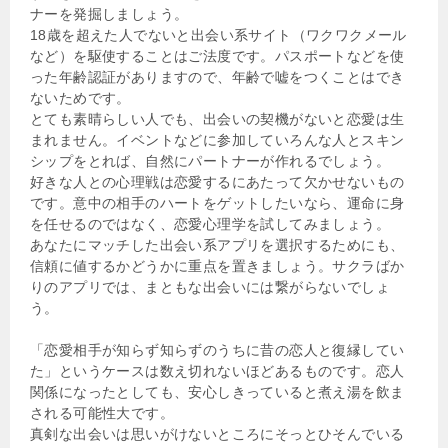
ナーを発掘しましょう。
18歳を超えた人でないと出会い系サイト（ワクワクメール
など）を駆使することはご法度です。パスポートなどを使
った年齢認証がありますので、年齢で嘘をつくことはでき
ないためです。
とても素晴らしい人でも、出会いの契機がないと恋愛は生
まれません。イベントなどに参加していろんな人とスキン
シップをとれば、自然にパートナーが作れるでしょう。
好きな人との心理戦は恋愛するにあたって欠かせないもの
です。意中の相手のハートをゲットしたいなら、運命に身
を任せるのではなく、恋愛心理学を試してみましょう。
あなたにマッチした出会い系アプリを選択するためにも、
信頼に値するかどうかに重点を置きましょう。サクラばか
りのアプリでは、まともな出会いには繋がらないでしょ
う。
「恋愛相手が知らず知らずのうちに昔の恋人と復縁してい
た」というケースは数え切れないほどあるものです。恋人
関係になったとしても、安心しきっていると煮え湯を飲ま
される可能性大です。
真剣な出会いは思いがけないところにそっとひそんでいる