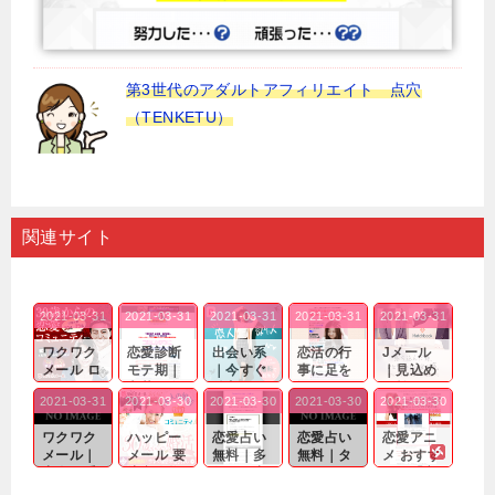
第3世代のアダルトアフィリエイト 点穴
（TENKETU）
関連サイト
2021-03-31
2021-03-31
2021-03-31
2021-03-31
2021-03-31
ワクワク
恋愛診断
出会い系
恋活の行
Jメール
メール ロ
モテ期｜
｜今すぐ
事に足を
｜見込め
グイン pc
老若男女
仲良くな
運んでも
る効果が
2021-03-31
2021-03-30
2021-03-30
2021-03-30
2021-03-30
｜心の底
問わ
れる相手
出会いの
確実なも
から真
ず…。
探しをし
チャンス
のであっ
ワクワク
ハッピー
恋愛占い
恋愛占い
恋愛アニ
剣...
たいと...
が訪れ...
ても…...
メール｜
メール 要
無料｜多
無料｜タ
メ おすす
出会い系
注意人物
数ある出
ーゲット
め｜「心
の中で巡
｜恋愛を
会い系ア
にしてい
理学は複