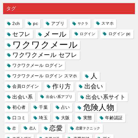
り会った
するので
プリの内
る人に恋
雑で素人
タグ
人に軽...
あれ...
には...
愛相...
には...
2ch
pc
アプリ
スマホ
サクラ
メール
セフレ
ログイン
ログイン pc
ワクワクメール
ワクワクメール セフレ
ワクワクメール ログイン
人
ワクワクメール ログイン スマホ
作り方
出会い
会員ログイン
出会い系サイト
出会い系
出会い系アプリ
危険人物
初心者
千葉
占い
口コミ
埼玉
大阪
実態
年齢認証
恋愛
恋
恋人
恋愛テクニック