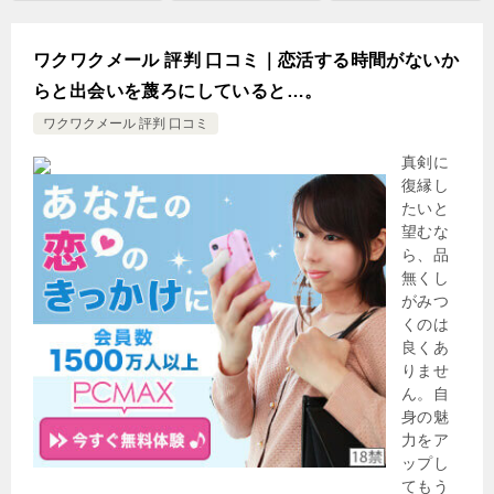
ワクワクメール 評判 口コミ｜恋活する時間がないか
らと出会いを蔑ろにしていると…。
ワクワクメール 評判 口コミ
真剣に
復縁し
たいと
望むな
ら、品
無くし
がみつ
くのは
良くあ
りませ
ん。自
身の魅
力をア
ップし
てもう