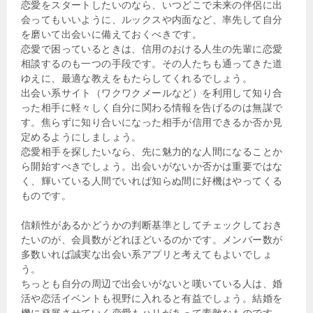
恋愛をスタートしたいのなら、いつどこで未来の伴侶に出
会ってもいいように、ルックスや内面など、率先して自分
を磨いて出会いに備えておくべきです。
恋愛で困っているときは、信用のおける人生の先輩に恋愛
相談するのも一つの手段です。その人たちも通ってきた道
ゆえに、最適な教えをもたらしてくれるでしょう。
出会い系サイト（ワクワクメールなど）を利用して知り合
った相手に軽々しく自分に関わる情報を告げるのは無謀で
す。焦らずに知り合いになった相手が信用できるか否か見
定めるようにしましょう。
恋愛相手を探したいなら、先に魅力的な人間になることか
ら開始すべきでしょう。出会いがないか否かは重要ではな
く、輝いている人間でいれば知らぬ間に好機はやってくる
ものです。
信頼性があるかどうかの判断基準としてチェックしておき
たいのが、会員数がどれほどいるのかです。メンバー数が
多数いれば誠実な出会い系アプリと考えてもよいでしょ
う。
ちっとも自分の周辺で出会いがないと嘆いている人は、婚
活や恋活イベントも視野に入れると有益でしょう。結婚を
機に発展させていく恋愛もハリがあって素敵なものです