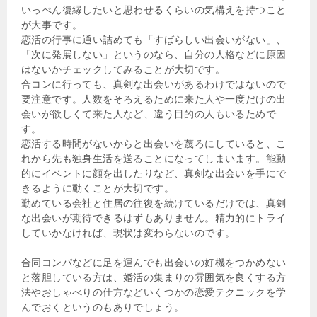
いっぺん復縁したいと思わせるくらいの気構えを持つこと
が大事です。
恋活の行事に通い詰めても「すばらしい出会いがない」、
「次に発展しない」というのなら、自分の人格などに原因
はないかチェックしてみることが大切です。
合コンに行っても、真剣な出会いがあるわけではないので
要注意です。人数をそろえるために来た人や一度だけの出
会いが欲しくて来た人など、違う目的の人もいるためで
す。
恋活する時間がないからと出会いを蔑ろにしていると、こ
れから先も独身生活を送ることになってしまいます。能動
的にイベントに顔を出したりなど、真剣な出会いを手にで
きるように動くことが大切です。
勤めている会社と住居の往復を続けているだけでは、真剣
な出会いが期待できるはずもありません。精力的にトライ
していかなければ、現状は変わらないのです。
合同コンパなどに足を運んでも出会いの好機をつかめない
と落胆している方は、婚活の集まりの雰囲気を良くする方
法やおしゃべりの仕方などいくつかの恋愛テクニックを学
んでおくというのもありでしょう。