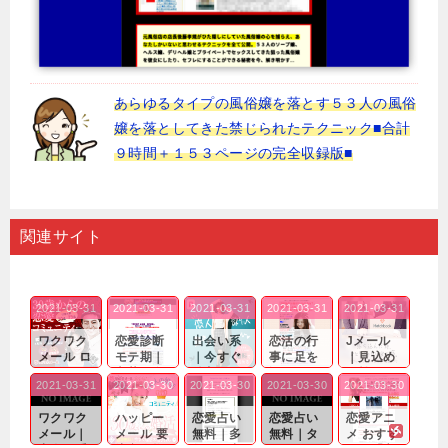
あらゆるタイプの風俗嬢を落とす５３人の風俗
嬢を落としてきた禁じられたテクニック■合計
９時間＋１５３ページの完全収録版■
関連サイト
2021-03-31
2021-03-31
2021-03-31
2021-03-31
2021-03-31
ワクワク
恋愛診断
出会い系
恋活の行
Jメール
メール ロ
モテ期｜
｜今すぐ
事に足を
｜見込め
グイン pc
老若男女
仲良くな
運んでも
る効果が
2021-03-31
2021-03-30
2021-03-30
2021-03-30
2021-03-30
｜心の底
問わ
れる相手
出会いの
確実なも
から真
ず…。
探しをし
チャンス
のであっ
ワクワク
ハッピー
恋愛占い
恋愛占い
恋愛アニ
剣...
たいと...
が訪れ...
ても…...
メール｜
メール 要
無料｜多
無料｜タ
メ おすす