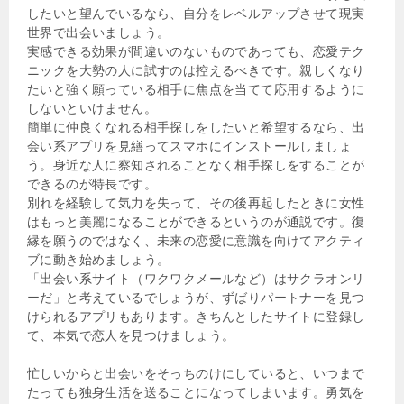
したいと望んでいるなら、自分をレベルアップさせて現実
世界で出会いましょう。
実感できる効果が間違いのないものであっても、恋愛テク
ニックを大勢の人に試すのは控えるべきです。親しくなり
たいと強く願っている相手に焦点を当てて応用するように
しないといけません。
簡単に仲良くなれる相手探しをしたいと希望するなら、出
会い系アプリを見繕ってスマホにインストールしましょ
う。身近な人に察知されることなく相手探しをすることが
できるのが特長です。
別れを経験して気力を失って、その後再起したときに女性
はもっと美麗になることができるというのが通説です。復
縁を願うのではなく、未来の恋愛に意識を向けてアクティ
ブに動き始めましょう。
「出会い系サイト（ワクワクメールなど）はサクラオンリ
ーだ」と考えているでしょうが、ずばりパートナーを見つ
けられるアプリもあります。きちんとしたサイトに登録し
て、本気で恋人を見つけましょう。
忙しいからと出会いをそっちのけにしていると、いつまで
たっても独身生活を送ることになってしまいます。勇気を