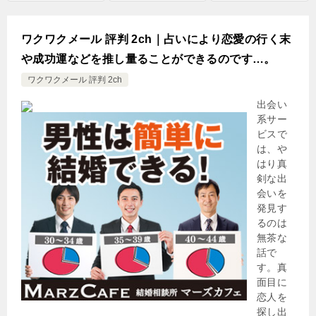
ワクワクメール 評判 2ch｜占いにより恋愛の行く末
や成功運などを推し量ることができるのです…。
ワクワクメール 評判 2ch
出会い
系サー
ビスで
は、や
はり真
剣な出
会いを
発見す
るのは
無茶な
話で
す。真
面目に
恋人を
探し出