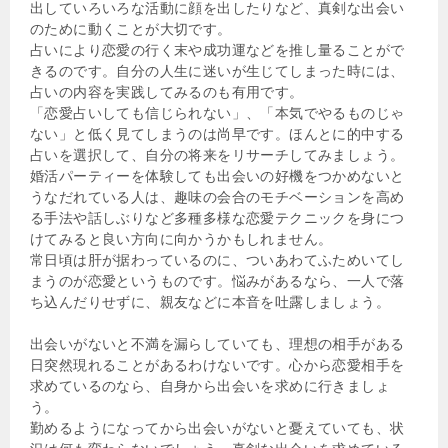
出していろいろな活動に顔を出したりなど、真剣な出会い
のために動くことが大切です。
占いにより恋愛の行く末や成功運などを推し量ることがで
きるのです。自分の人生に迷いが生じてしまった時には、
占いの内容を実践してみるのも有用です。
「恋愛占いしても信じられない」、「本気でやるものじゃ
ない」と低く見てしまうのは尚早です。ほんとに的中する
占いを選択して、自分の将来をリサーチしてみましょう。
婚活パーティーを体験しても出会いの好機をつかめないと
うなだれている人は、趣味の会合のモチベーションを高め
る手法や話しぶりなど多種多様な恋愛テクニックを身につ
けてみると良い方向に向かうかもしれません。
常日頃は肝が据わっているのに、ついあわてふためいてし
まうのが恋愛というものです。悩みがあるなら、一人で落
ち込んだりせずに、親友などに本音を吐露しましょう。
出会いがないと不満を漏らしていても、理想の相手がある
日突然現れることがあるわけないです。心から恋愛相手を
求めているのなら、自身から出会いを求めに行きましょ
う。
勤めるようになってから出会いがないと憂えていても、状