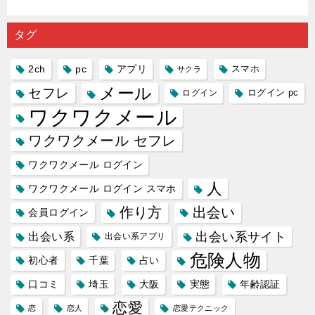
出会い系
注意人物
数ある出
ーゲット
め｜「心
の中で巡
｜恋愛を
会い系ア
にしてい
理学は複
り会った
するので
プリの内
る人に恋
雑で素人
タグ
人に軽...
あれ...
には...
愛相...
には...
2ch
pc
アプリ
スマホ
サクラ
メール
セフレ
ログイン
ログイン pc
ワクワクメール
ワクワクメール セフレ
ワクワクメール ログイン
人
ワクワクメール ログイン スマホ
作り方
出会い
会員ログイン
出会い系サイト
出会い系
出会い系アプリ
危険人物
初心者
千葉
占い
口コミ
埼玉
大阪
実態
年齢認証
恋愛
恋
恋人
恋愛テクニック