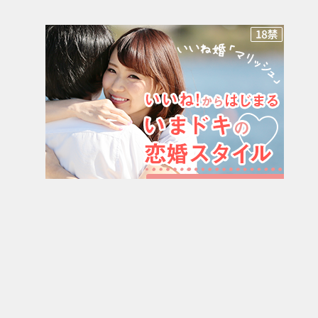
優良出会い系サイト「ワクワクメール」最新情報 疑問点を速攻で完
全解決！
TOP
解約
「解約」の記事一覧（3 / 6ページ）