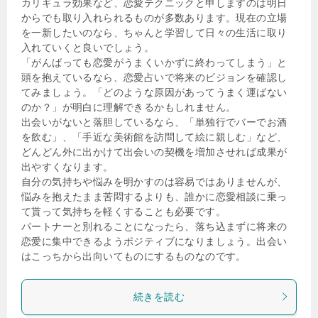
カリギュラ効果など、恋愛テクニックと申しますのは明日
からでも取り入れられるものが多数あります。現在の立場
を一新したいのなら、ちゃんと学習して日々の生活に取り
入れていくと良いでしょう。
「がんばっても恋愛がうまくいかずに終わってしまう」と
頭を抱えているなら、恋愛占いで将来のビジョンを確認し
てみましょう。「どのような原因があってうまく運ばない
のか？」が明白に理解できるかもしれません。
出会いがないと落胆しているなら、「単独行でバーでお酒
を飲む」、「手近な美術館を訪問して絵に親しむ」など、
どんどん外に出かけて出会いの契機を増加させれば成果が
出やすくなります。
自分の気持ちや悩みを明かすのは容易ではありませんが、
悩みを抱えたまま苦悶するよりも、誰かに恋愛相談に乗っ
て貰って気持ちを軽くすることも必要です。
パートナーと別れることになったら、落ち込まずに将来の
恋愛に集中できるようポジティブになりましょう。出会い
はこっちから出向いてものにするものなのです。
続きを読む