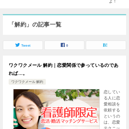
「解約」の記事一覧
Tweet
0
ワクワクメール 解約｜恋愛関係で参っているのであ
れば…。
ワクワクメール 解約
恋してい
る人に恋
愛相談を
依頼する
というの
は、恋愛
テクニッ