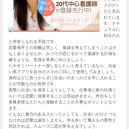
クの1つ
だと言わ
れていま
す。ナチ
ュラルに
好みの人
と仲良くなれる手段です。
恋愛相手との別離は苦しく、復縁を考えてしまうことは少
なくありませんが、かつての恋にすがって復縁する計画を
練るよりも、意識を将来に向けましょう。
たやすくパートナー探しをしたいと考えているなら、出会
い系アプリを自分のスマホにDLして使用してみましょう。
身内などに見つからずに出会いのきっかけを手に入れるこ
とが可能なのが長所です。
真摯に出会いを発見しようとしても、仕事場と家の往復く
らいでは恋愛に発展することは見込めません。外出をして
多種多様な人たちと接触することが大事なポイントとなり
ます。
どんなに魅力のある人だったとしても、出会いがひとつも
なければ恋愛は誕生しません。外を歩いて幾人もの異性と
対話すれば、スムーズに恋が芽生えるでしょう。