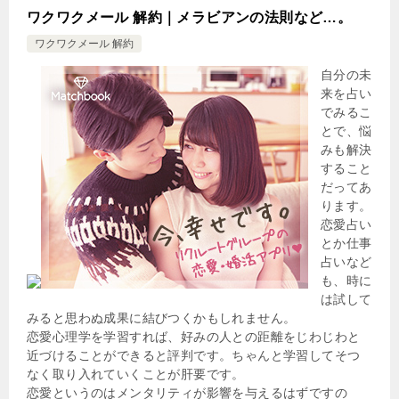
ワクワクメール 解約｜メラビアンの法則など…。
ワクワクメール 解約
自分の未
来を占い
でみるこ
とで、悩
みも解決
すること
だってあ
ります。
恋愛占い
とか仕事
占いなど
も、時に
は試して
みると思わぬ成果に結びつくかもしれません。
恋愛心理学を学習すれば、好みの人との距離をじわじわと
近づけることができると評判です。ちゃんと学習してそつ
なく取り入れていくことが肝要です。
恋愛というのはメンタリティが影響を与えるはずですの