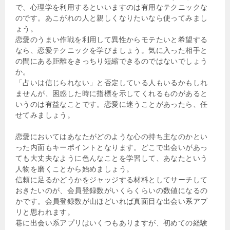
で、心理学を利用するといいますのは有用なテクニックな
のです。あこがれの人と親しくなりたいなら使ってみまし
ょう。
恋愛のうまい作戦を利用して異性からモテたいと希望する
なら、恋愛テクニックを学びましょう。気に入った相手と
の間にある距離をきっちり短縮できるのではないでしょう
か。
「占いは信じられない」と否定している人もいるかもしれ
ませんが、困惑した時に指標を示してくれるものがあると
いうのは有益なことです。恋愛に迷うことがあったら、任
せてみましょう。
恋愛においてはあなたがどのような心の持ち主なのかとい
った内面もキーポイントとなります。どこで出会いがあっ
ても大丈夫なように色んなことを学習して、あなたという
人物を磨くことから始めましょう。
信頼に足るかどうかをジャッジする材料としてサーチして
おきたいのが、会員登録数がいくらくらいの数値になるの
かです。会員登録数が山ほどいれば真面目な出会い系アプ
リと思われます。
巷に出会い系アプリはいくつもありますが、初めての経験