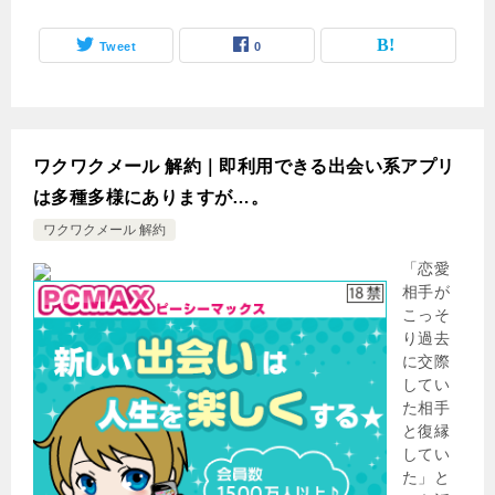
Tweet
0
ワクワクメール 解約｜即利用できる出会い系アプリ
は多種多様にありますが…。
ワクワクメール 解約
「恋愛
相手が
こっそ
り過去
に交際
してい
た相手
と復縁
してい
た」と