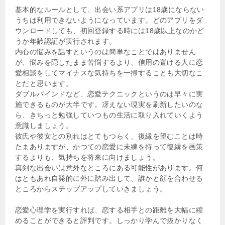
基本的なルールとして、出会い系アプリは18歳にならない
うちは利用できないようになっています。どのアプリをダ
ウンロードしても、初回登録する時には18歳以上なのかど
うか年齢認証が実行されます。
内心の悩みを話すというのは簡単なことではありません
が、悩みを隠したまま苦悩するより、信用の置ける人に恋
愛相談をしてマイナスな気持ちを一掃することも大切なこ
とだと思います。
ダブルバインドなど、恋愛テクニックというのは早々に実
施できるものが大半です。冴えない現実を刷新したいのな
ら、きちっと勉強していつもの生活に取り入れていくよう
意識しましょう。
彼氏や彼女との別れはとてもつらく、復縁を望むことは時
たまありますが、かつての恋愛に未練を持って復縁を画策
するよりも、気持ちを将来に向けましょう。
真剣な出会いは意外なところにある可能性があります。何
はともあれ自発的に外に踏み出して、誰かと顔を合わせる
ところからステップアップしていきましょう。
恋愛心理学を実行すれば、恋する相手との距離を大幅に縮
めることができると評判です。しっかり学んで抜かりなく