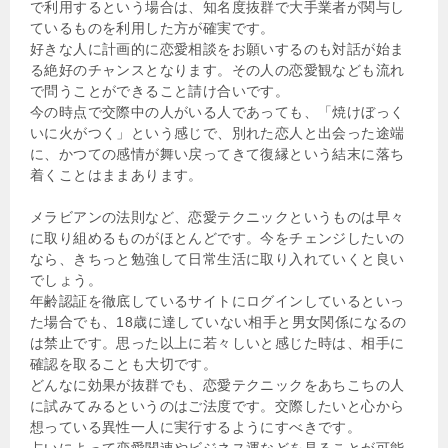
で利用するという場合は、知名度抜群で大手業者が関与し
ているものを利用した方が確実です。
好きな人に計画的に恋愛相談をお願いするのも対話が始ま
る絶好のチャンスとなります。その人の恋愛観なども流れ
で問うことができること請け合いです。
今の時点で交際中の人がいる人であっても、「焼けぼっく
いに火がつく」という感じで、別れた恋人と出会った途端
に、かつての感情が舞い戻ってきて復縁という結末に落ち
着くことはままあります。
メラビアンの法則など、恋愛テクニックというものは早々
に取り組めるものがほとんどです。今をチェンジしたいの
なら、きちっと勉強して日常生活に取り入れていくと良い
でしょう。
年齢認証を徹底しているサイトにログインしているといっ
た場合でも、18歳に達していない相手と男女関係になるの
は禁止です。思った以上に若々しいと感じた時は、相手に
確認を取ることも大切です。
どんなに効果が抜群でも、恋愛テクニックをあちこちの人
に試みてみるというのはご法度です。交際したいと心から
想っている異性一人に実行するようにすべきです。
占いによって恋愛関連やビジネス運などを見ることが可能