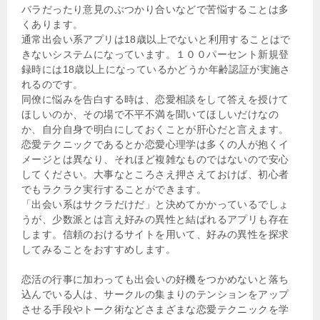
バラだったり意見のぶつかり合いなどで苦悩することは多
くあります。
通常出会い系アプリは18歳以上でないと利用することはで
きないシステムになっています。１００パーセント新規登
録時には18歳以上になっているかどうか年齢認証が実施さ
れるのです。
同僚に悩みを告白する時は、恋愛相談をして答えを授けて
ほしいのか、その場で不平不満を聞いてほしいだけなの
か、自分自身で明白にしておくことが肝心だと言えます。
恋愛テクニックであるとか恋愛心理学は多くの人が抱くイ
メージとは異なり、それほど複雑なものではないので安心
してください。大事なところさえ押さえておけば、初心者
でもラクラク実行することができます。
「出会い系はサクラだけだ」と決めてかかっているでしょ
うが、少数派とは言え好みの異性と結ばれるアプリも存在
します。信頼のおけるサイトを用いて、好みの異性を探求
してみることをおすすめします。
恋活の行事に加わっても出会いの好機をつかめないと落ち
込んでいる人は、サークルの集まりのテンションをアップ
させる手段やトーク術などさまざまな恋愛テクニックを学