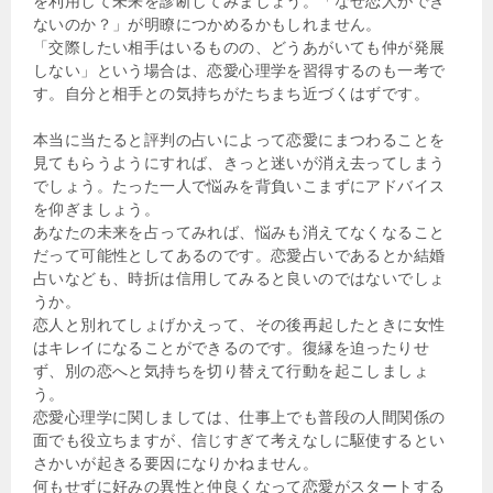
を利用して未来を診断してみましょう。「なぜ恋人ができ
ないのか？」が明瞭につかめるかもしれません。
「交際したい相手はいるものの、どうあがいても仲が発展
しない」という場合は、恋愛心理学を習得するのも一考で
す。自分と相手との気持ちがたちまち近づくはずです。
本当に当たると評判の占いによって恋愛にまつわることを
見てもらうようにすれば、きっと迷いが消え去ってしまう
でしょう。たった一人で悩みを背負いこまずにアドバイス
を仰ぎましょう。
あなたの未来を占ってみれば、悩みも消えてなくなること
だって可能性としてあるのです。恋愛占いであるとか結婚
占いなども、時折は信用してみると良いのではないでしょ
うか。
恋人と別れてしょげかえって、その後再起したときに女性
はキレイになることができるのです。復縁を迫ったりせ
ず、別の恋へと気持ちを切り替えて行動を起こしましょ
う。
恋愛心理学に関しましては、仕事上でも普段の人間関係の
面でも役立ちますが、信じすぎて考えなしに駆使するとい
さかいが起きる要因になりかねません。
何もせずに好みの異性と仲良くなって恋愛がスタートする