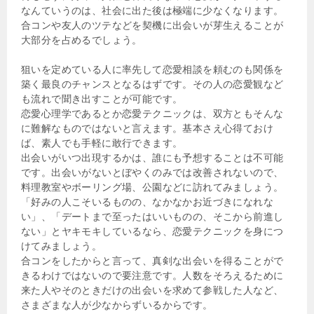
なんていうのは、社会に出た後は極端に少なくなります。
合コンや友人のツテなどを契機に出会いが芽生えることが
大部分を占めるでしょう。
狙いを定めている人に率先して恋愛相談を頼むのも関係を
築く最良のチャンスとなるはずです。その人の恋愛観など
も流れで聞き出すことが可能です。
恋愛心理学であるとか恋愛テクニックは、双方ともそんな
に難解なものではないと言えます。基本さえ心得ておけ
ば、素人でも手軽に敢行できます。
出会いがいつ出現するかは、誰にも予想することは不可能
です。出会いがないとぼやくのみでは改善されないので、
料理教室やボーリング場、公園などに訪れてみましょう。
「好みの人こそいるものの、なかなかお近づきになれな
い」、「デートまで至ったはいいものの、そこから前進し
ない」とヤキモキしているなら、恋愛テクニックを身につ
けてみましょう。
合コンをしたからと言って、真剣な出会いを得ることがで
きるわけではないので要注意です。人数をそろえるために
来た人やそのときだけの出会いを求めて参戦した人など、
さまざまな人が少なからずいるからです。