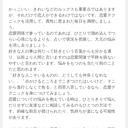
かっこいい、きれいなどのルックスも重要点ではあります
が、それだけで恋人ができるわけではないです。恋愛テク
ニックを活用して、異性に恵まれた毎日を満喫しましょ
う。
恋愛関係で参っているのであれば、ひとりで溜め込んでつ
らい心境になるよりも、占いで状況を把握し、大元の悩み
を消し去りましょう。
好きな人の事は何だって好きという言葉からも分かる通
り、以前より人間と言いますのは恋愛関連で平静を損ない
やすいと言われています。悩みをもつのも当たり前のこと
だと思われます。
「好きな人こそいるものの、どうしても仲良くなれな
い」、「出かけるところまでこぎつけたはいいけど、そこ
から進行しなくて焦る」と四苦八苦しているなら、恋愛テ
クニックを身につけてみましょう。
恋愛についての悩みを抱えている時は、ひとりきりで悩ん
だりせずに友達などに相談してみるのもひとつの方法で
す。的確な助言が授けられたり、気持ちが楽になる可能性
があります。