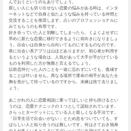
んでおくというのもありでしょう。
親しい人にも切り出せない恋愛の悩みがある時は、インタ
ーネットなどで自身と似たような悩みを持っている仲間と
交流することを推奨します。占いのプロフェッショナルに
みてもらうのも有用です。
好き合っていた人と別離してしまったら、くよくよせずに
早めに新たな恋愛に移行できるように前向きになりましょ
う。出会いは自身から出向いてものにするものなのです。
巷に出会い系アプリは山ほどありますが、初心者が利用す
るというような場合は、人気があって大手が手がけている
ものを利用した方が無難と言えるでしょう。
以前恋仲だった人のことを一途に忘れずにいても、復縁す
ることは叶いません。異なる場所で運命の相手があなたを
胸を焦がして待っているのですから、未練は捨て去りまし
ょう。
あこがれの人に恋愛相談に乗ってほしいと持ち掛けるとい
うのは、恋愛テクニックの１つとして認知されています。
さらっとターゲットにしている人と親しくなる手法です。
「日常生活で出会いがない」とため息をついていても、す
ばらしい人と知り合うのは難しいです。何はさておき独身
の人が多くいるところにアグレッシブに出掛けてみること