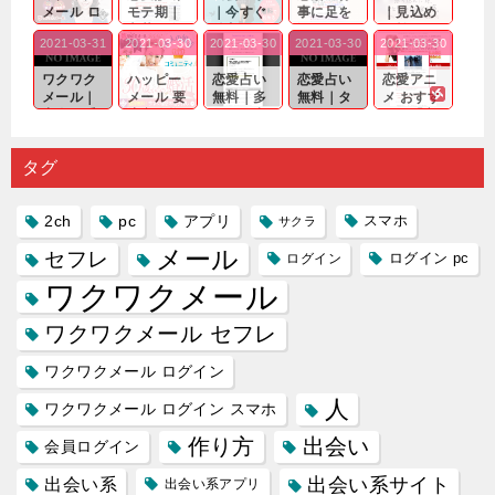
メール ロ
モテ期｜
｜今すぐ
事に足を
｜見込め
グイン pc
老若男女
仲良くな
運んでも
る効果が
2021-03-31
2021-03-30
2021-03-30
2021-03-30
2021-03-30
｜心の底
問わ
れる相手
出会いの
確実なも
から真
ず…。
探しをし
チャンス
のであっ
ワクワク
ハッピー
恋愛占い
恋愛占い
恋愛アニ
剣...
たいと...
が訪れ...
ても…...
メール｜
メール 要
無料｜多
無料｜タ
メ おすす
出会い系
注意人物
数ある出
ーゲット
め｜「心
の中で巡
｜恋愛を
会い系ア
にしてい
理学は複
り会った
するので
プリの内
る人に恋
雑で素人
タグ
人に軽...
あれ...
には...
愛相...
には...
2ch
pc
アプリ
スマホ
サクラ
メール
セフレ
ログイン
ログイン pc
ワクワクメール
ワクワクメール セフレ
ワクワクメール ログイン
人
ワクワクメール ログイン スマホ
作り方
出会い
会員ログイン
出会い系サイト
出会い系
出会い系アプリ