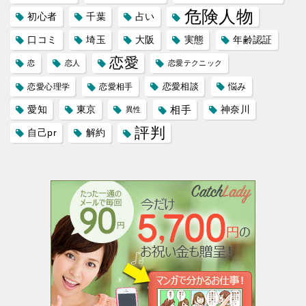
危険人物
初心者
千葉
占い
口コミ
埼玉
大阪
実態
年齢認証
恋愛
恋
恋人
恋愛テクニック
恋愛相談
悩み
恋愛心理学
恋愛相手
愛知
東京
相手
神奈川
異性
評判
自己pr
解約