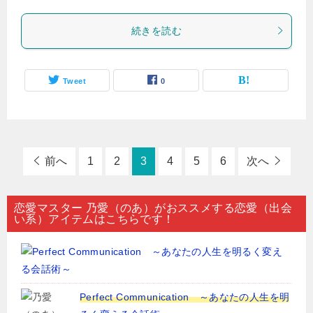
続きを読む
Tweet
0
前へ
1
2
3
4
5
6
次へ
恋愛マスター 乃愛（のあ）がおススメする恋愛（出会
い系）アイテムはこちらです！
Perfect Communication ～あなたの人生を明