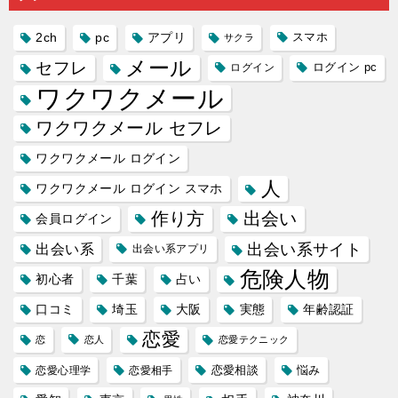
2ch
pc
アプリ
スマホ
サクラ
メール
セフレ
ログイン
ログイン pc
ワクワクメール
ワクワクメール セフレ
ワクワクメール ログイン
人
ワクワクメール ログイン スマホ
作り方
出会い
会員ログイン
出会い系サイト
出会い系
出会い系アプリ
危険人物
初心者
千葉
占い
口コミ
埼玉
大阪
実態
年齢認証
恋愛
恋
恋人
恋愛テクニック
恋愛相談
悩み
恋愛心理学
恋愛相手