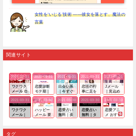
女性を‘いじる’技術 ――彼女を落とす、魔法の
言葉
関連サイト
2021-03-31
2021-03-31
2021-03-31
2021-03-31
2021-03-31
ワクワク
恋愛診断
出会い系
恋活の行
Jメール
メール ロ
モテ期｜
｜今すぐ
事に足を
｜見込め
グイン pc
老若男女
仲良くな
運んでも
る効果が
2021-03-31
2021-03-30
2021-03-30
2021-03-30
2021-03-30
｜心の底
問わ
れる相手
出会いの
確実なも
から真
ず…。
探しをし
チャンス
のであっ
ワクワク
ハッピー
恋愛占い
恋愛占い
恋愛アニ
剣...
たいと...
が訪れ...
ても…...
メール｜
メール 要
無料｜多
無料｜タ
メ おすす
出会い系
注意人物
数ある出
ーゲット
め｜「心
の中で巡
｜恋愛を
会い系ア
にしてい
理学は複
り会った
するので
プリの内
る人に恋
雑で素人
タグ
人に軽...
あれ...
には...
愛相...
には...