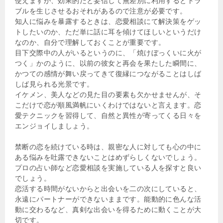
使えますが、効果的だと妄信して無差別に利用するとトラ
ブルを生じさせるおそれがあるので注意が必要です。
知人に悩みを暴露するときは、恋愛相談にて解決策をゲッ
トしたいのか、ただ単に話に耳を傾けてほしいというだけ
なのか、自分で理解しておくことが重要です。
目下交際中の人がいるというのに、「焼けぼっくいに火が
つく」かのように、以前の彼女と再会を果たした瞬間に、
かつての感情が舞い戻ってきて復縁につながることはしば
しば見られる光景です。
イケメン、美人などの見た目の要素も欠かせませんが、そ
こだけで恋が順風満帆にいくわけではないと言えます。恋
愛テクニックを習得して、自然と異性が寄ってくる日々を
エンジョイしましょう。
禁断の恋を続けている時は、親密な人に対しても心の中に
ある悩みを吐露できないことはめずらしくないでしょう。
プロの占い師など恋愛相談を実施している人を探すと良い
でしょう。
恋活する時間がないからと出会いを二の次にしていると、
永遠にパートナーができないままです。能動的に色んな活
動に交わるなど、真剣な出会いを得るために動くことが大
切です。