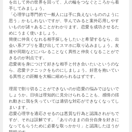
を出して外の世界を回って、人の輪をつなぐところから着
手してみましょう。
「心理学は専門的で一般人には手に負えないもののように
思う」かもしれないですが、学んでみると案外応用しやす
いものが諸々あることがわかります。恋愛を成功させるた
めにうまく使いましょう。
簡便に仲良くなれる相手探しをしたいと希望するなら、出
会い系アプリを選び出してスマホに取り込みましょう。友
達や同期などにバレることなく異性と仲良くなることがで
きるのが利点です。
恋愛術を身につけて好きな相手と付き合いたいというのな
ら、恋愛テクニックをものにしましょう。好意を抱いてい
る異性との距離を大幅に縮められるはずです。
理屈で割り切ることができないのが恋愛の悩みではないで
しょうか。日頃は理知的に見分けられることも、感情の揺
れ動きに我を失っていては適切な対応ができなくなってし
まいます。
恋愛心理学を適応させるのは悪質な行為と認識されがちで
すが、それは誤解です。「ありのままの自分自身を好きに
なってもらうために必要な取っかかり」と認識したほうが
賢明です。