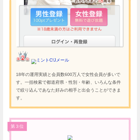
ミントC!Jメール
18年の運用実績と会員数600万人で女性会員が多いで
す。一括検索で都道府県・性別・年齢、いろんな条件
で絞り込んであなた好みの相手と出会うことができま
す。
第３位