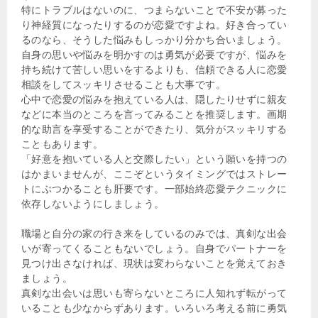
特にトラブルはないのに、つまらないことで不安が募った
り神経質になったりするのが恋愛ですよね。好き合ってい
るのなら、そうした悩みもしっかり分かち合いましょう。
自身の思いや悩みを明かすのは勇気が必要ですが、悩みを
持ち続けて苦しい思いをするよりも、信頼できる人に恋愛
相談をしてスッキリさせることも大事です。
心中で恋愛の悩みを抱えている人は、隠したりせずに親友
などに本当のところを言ってみることを推奨します。画期
的な助言を享受することができたり、気分がスッキリする
こともあります。
「好意を抱いている人と交際したい」という願いを持つの
はかまいませんが、ここぞというタイミングではストレー
トにぶつかることも肝要です。一部始終恋愛テクニックに
依存しないようにしましょう。
職場と自分の家の行き来をしているのみでは、真剣な出会
いが寄ってくることもないでしょう。自身でパートナーを
見つけ出さなければ、現状は変わらないことを覚えておき
ましょう。
真剣な出会いは思いも寄らないところに人知れず転がって
いることも少なからずあります。いろいろ考える前に勇気