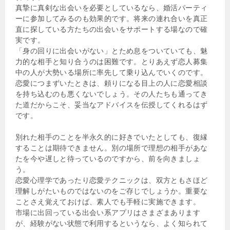
真摯に真剣な出会いを必要としているなら、婚活パーティ
ーに参加してみるのも効果的です。将来の連れ合いを真正
直に探している方たちの出会いをサポートする場なので確
実です。
「身の回りに出会いがない」とため息をついていても、魅
力的な相手と知り合うのは困難です。とりあえず恋人募集
中の人が大勢いる場所に率先して乗り込んでいくのです。
恋愛につまずいたときは、頼りになる目上の人に恋愛相談
を持ち込むのも悪くないでしょう。その人たちも通ってき
た道だからこそ、妥当なアドバイスを伝授してくれるはず
です。
別れた相手のことを半永久的に好きでいたとしても、復縁
することは期待できません。別の場所で理想の相手があな
たを今や遅しと待っているのですから、前を向きましょ
う。
恋愛心理学であったり恋愛テクニックは、双方ともさほど
理解しがたいものではないのをご存じでしょうか。重要な
ことさえ覚えておけば、素人でも手軽に実施できます。
市場に出回っている出会い系アプリはさまざまあります
が、経験がない状態で利用するというなら、よく知られて