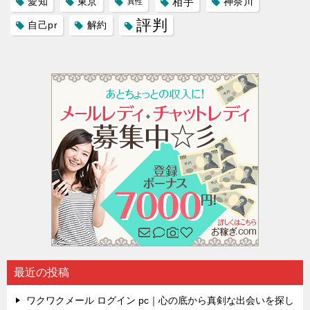
愛知
東京
相手
神奈川
異性
評判
自己pr
解約
最近の投稿
ワクワクメール ログイン pc｜心の底から真剣な出会いを探し