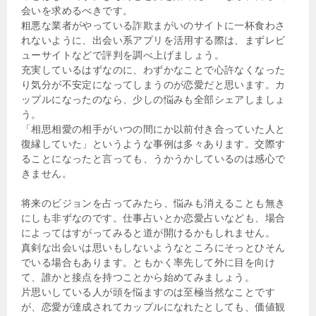
会いを求めるべきです。
粗悪な業者がやっている詐欺まがいのサイトに一杯食わさ
れないように、出会い系アプリを活用する際は、まずレビ
ューサイトなどで評判を調べ上げましょう。
充実しているはずなのに、わずかなことで心許なくなった
り気分が不安定になってしまうのが恋愛だと思います。カ
ップルになったのなら、少しの悩みも全部シェアしましょ
う。
「相思相愛の相手がいつの間にか以前付き合っていた人と
復縁していた」というような事例は多々あります。交際す
ることになったと言っても、うかうかしているのは感心で
きません。
将来のビジョンを占ってみたら、悩みも消えることも無き
にしも非ずなのです。仕事占いとか恋愛占いなども、場合
によってはすがってみると道が開けるかもしれません。
真剣な出会いは思いもしないようなところにそっとひそん
でいる場合もあります。ともかく率先して外に目を向け
て、誰かと接点を持つことから始めてみましょう。
片思いしている人が頭を悩ますのは至極当然なことです
が、恋愛が達成されてカップルになれたとしても、価値観