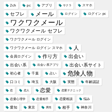
2ch
pc
アプリ
スマホ
サクラ
メール
セフレ
ログイン
ログイン pc
ワクワクメール
ワクワクメール セフレ
ワクワクメール ログイン
人
ワクワクメール ログイン スマホ
作り方
出会い
会員ログイン
出会い系サイト
出会い系
出会い系アプリ
危険人物
初心者
千葉
占い
口コミ
埼玉
大阪
実態
年齢認証
恋愛
恋
恋人
恋愛テクニック
恋愛相談
悩み
恋愛心理学
恋愛相手
愛知
東京
相手
神奈川
異性