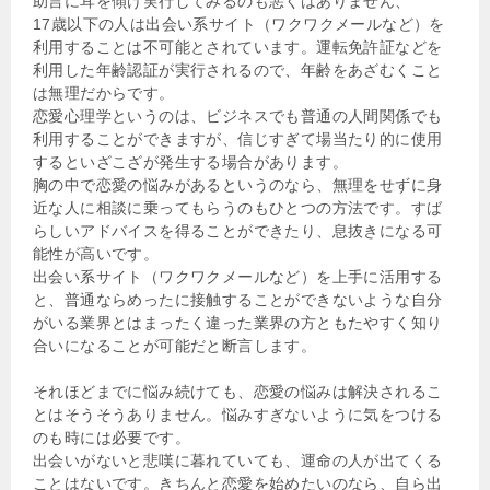
助言に耳を傾け実行してみるのも悪くはありません、
17歳以下の人は出会い系サイト（ワクワクメールなど）を
利用することは不可能とされています。運転免許証などを
利用した年齢認証が実行されるので、年齢をあざむくこと
は無理だからです。
恋愛心理学というのは、ビジネスでも普通の人間関係でも
利用することができますが、信じすぎて場当たり的に使用
するといざこざが発生する場合があります。
胸の中で恋愛の悩みがあるというのなら、無理をせずに身
近な人に相談に乗ってもらうのもひとつの方法です。すば
らしいアドバイスを得ることができたり、息抜きになる可
能性が高いです。
出会い系サイト（ワクワクメールなど）を上手に活用する
と、普通ならめったに接触することができないような自分
がいる業界とはまったく違った業界の方ともたやすく知り
合いになることが可能だと断言します。
それほどまでに悩み続けても、恋愛の悩みは解決されるこ
とはそうそうありません。悩みすぎないように気をつける
のも時には必要です。
出会いがないと悲嘆に暮れていても、運命の人が出てくる
ことはないです。きちんと恋愛を始めたいのなら、自ら出