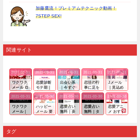
加藤鷹流！プレミアムテクニック動画！
7STEP SEX!
関連サイト
2021-03-31
2021-03-31
2021-03-31
2021-03-31
2021-03-31
ワクワク
恋愛診断
出会い系
恋活の行
Jメール
メール ロ
モテ期｜
｜今すぐ
事に足を
｜見込め
グイン pc
老若男女
仲良くな
運んでも
る効果が
2021-03-31
2021-03-30
2021-03-30
2021-03-30
2021-03-30
｜心の底
問わ
れる相手
出会いの
確実なも
から真
ず…。
探しをし
チャンス
のであっ
ワクワク
ハッピー
恋愛占い
恋愛占い
恋愛アニ
剣...
たいと...
が訪れ...
ても…...
メール｜
メール 要
無料｜多
無料｜タ
メ おすす
出会い系
注意人物
数ある出
ーゲット
め｜「心
の中で巡
｜恋愛を
会い系ア
にしてい
理学は複
り会った
するので
プリの内
る人に恋
雑で素人
タグ
人に軽...
あれ...
には...
愛相...
には...