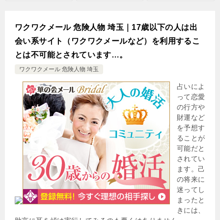
ワクワクメール 危険人物 埼玉｜17歳以下の人は出
会い系サイト（ワクワクメールなど）を利用するこ
とは不可能とされています…。
ワクワクメール 危険人物 埼玉
占いによ
って恋愛
の行方や
財運など
を予想す
ることが
可能だと
されてい
ます。己
の将来に
迷ってし
まったと
きには、