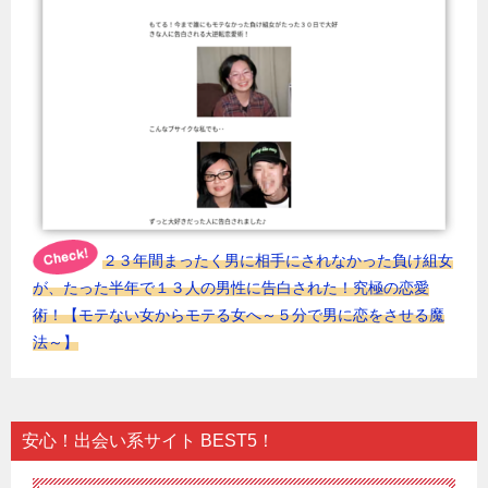
２３年間まったく男に相手にされなかった負け組女
が、たった半年で１３人の男性に告白された！究極の恋愛
術！【モテない女からモテる女へ～５分で男に恋をさせる魔
法～】
安心！出会い系サイト BEST5！