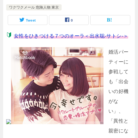
ワクワクメール 危険人物 東京
Tweet
0
女性をひきつける７つのオーラ＜出水聡-サトシ-＞
婚活パー
ティーに
参戦して
も「出会
いの好機
がな
い」、
「異性と
親密にな