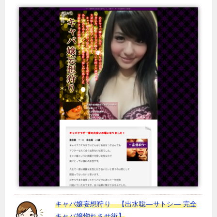
キャバ嬢妄想狩り 【出水聡―サトシ― 完全
キャバ嬢惚れさせ術】