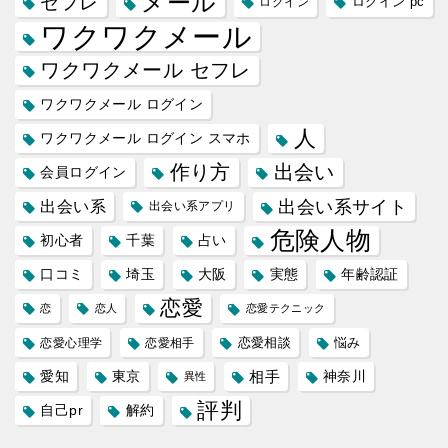
メール
セフレ
ログイン
ログイン pc
ワクワクメール
ワクワクメール セフレ
ワクワクメール ログイン
人
ワクワクメール ログイン スマホ
作り方
出会い
会員ログイン
出会い系サイト
出会い系
出会い系アプリ
危険人物
初心者
千葉
占い
口コミ
埼玉
大阪
実態
年齢認証
恋愛
恋
恋人
恋愛テクニック
恋愛相談
悩み
恋愛心理学
恋愛相手
愛知
東京
相手
神奈川
異性
評判
自己pr
解約