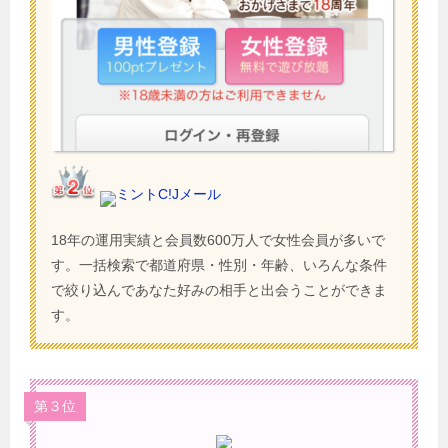
ミントC!Jメール
18年の運用実績と会員数600万人で女性会員が多いで
す。一括検索で都道府県・性別・年齢、いろんな条件
で絞り込んであなた好みの相手と出会うことができま
す。
第３位