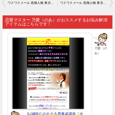
投
ワクワクメール 危険人物 東京｜誰かに明かせない恋愛関係の悩みがある人は…。
ワクワクメール 危険人物 東京｜恋愛に興味があるのなら…。
稿
ナ
恋愛マスター 乃愛（のあ）がおススメするお悩み解消
アイテムはこちらです！
ビ
ゲ
ー
乃愛（の
シ
あ）
ョ
ン
[L]城咲仁のモテる男養成講座『今