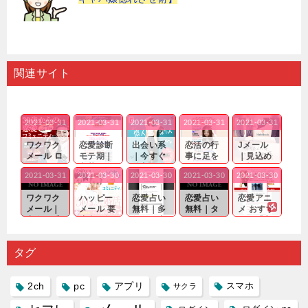
関連サイト
2021-03-31
2021-03-31
2021-03-31
2021-03-31
2021-03-31
ワクワク
恋愛診断
出会い系
恋活の行
Jメール
メール ロ
モテ期｜
｜今すぐ
事に足を
｜見込め
グイン pc
老若男女
仲良くな
運んでも
る効果が
2021-03-31
2021-03-30
2021-03-30
2021-03-30
2021-03-30
｜心の底
問わ
れる相手
出会いの
確実なも
から真
ず…。
探しをし
チャンス
のであっ
ワクワク
ハッピー
恋愛占い
恋愛占い
恋愛アニ
剣...
たいと...
が訪れ...
ても…...
メール｜
メール 要
無料｜多
無料｜タ
メ おすす
出会い系
注意人物
数ある出
ーゲット
め｜「心
の中で巡
｜恋愛を
会い系ア
にしてい
理学は複
り会った
するので
プリの内
る人に恋
雑で素人
タグ
人に軽...
あれ...
には...
愛相...
には...
2ch
pc
アプリ
スマホ
サクラ