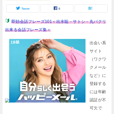
Tweet
0
即効会話フレーズ101＜出水聡－サトシ－丸パクリ
出来る会話フレーズ集＞
出会い系
サイト
（ワクワ
クメール
など）に
登録する
には年齢
認証が不
可欠で