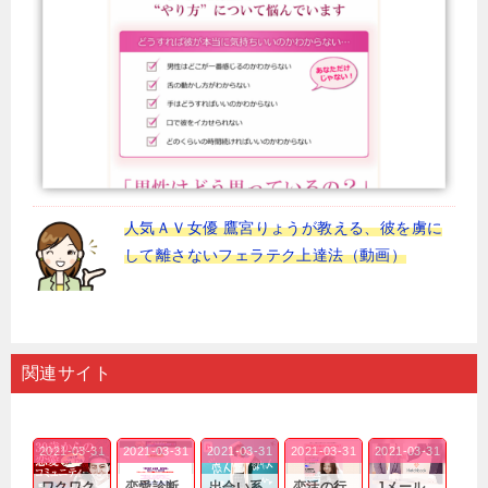
人気ＡＶ女優 鷹宮りょうが教える、彼を虜に
して離さないフェラテク上達法（動画）
関連サイト
2021-03-31
2021-03-31
2021-03-31
2021-03-31
2021-03-31
ワクワク
恋愛診断
出会い系
恋活の行
Jメール