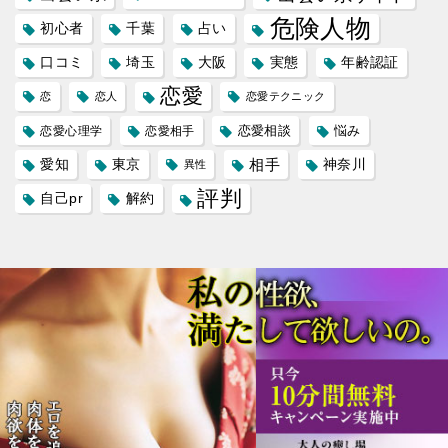
危険人物
初心者
千葉
占い
口コミ
埼玉
大阪
実態
年齢認証
恋愛
恋
恋人
恋愛テクニック
恋愛相談
悩み
恋愛心理学
恋愛相手
愛知
東京
相手
神奈川
異性
評判
自己pr
解約