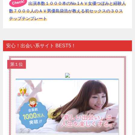
出演本数１０００本のNo.1ＡＶ女優つぼみと経験人
数７０００人のＡＶ男優島袋浩が教える初セックスの３０ス
テップテンプレート
安心！出会い系サイト BEST5！
第１位