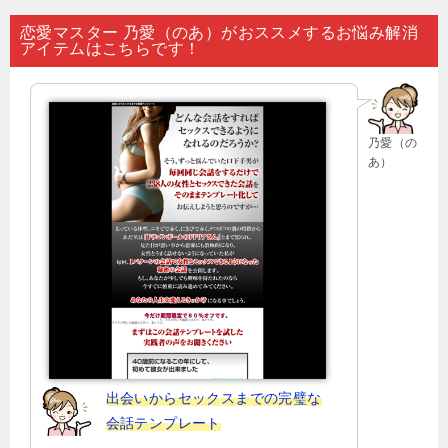
ナ
恋愛マスター 乃愛（のあ）がおススメするお悩み解消
アイテムはこちらです！
ビ
ゲ
ー
乃愛（の
シ
あ）
ョ
ン
出会いからセックスまでの完璧な
会話テンプレート