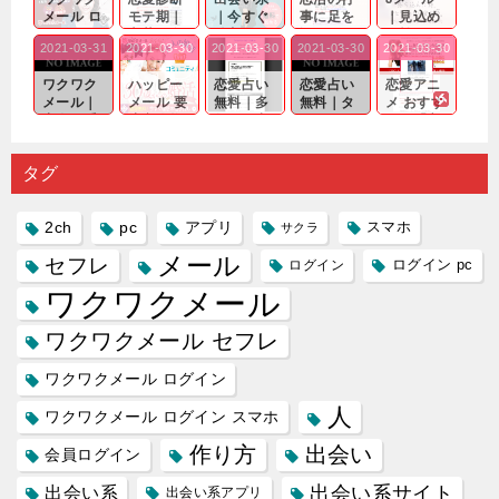
メール ロ
モテ期｜
｜今すぐ
事に足を
｜見込め
グイン pc
老若男女
仲良くな
運んでも
る効果が
2021-03-31
2021-03-30
2021-03-30
2021-03-30
2021-03-30
｜心の底
問わ
れる相手
出会いの
確実なも
から真
ず…。
探しをし
チャンス
のであっ
ワクワク
ハッピー
恋愛占い
恋愛占い
恋愛アニ
剣...
たいと...
が訪れ...
ても…...
メール｜
メール 要
無料｜多
無料｜タ
メ おすす
出会い系
注意人物
数ある出
ーゲット
め｜「心
の中で巡
｜恋愛を
会い系ア
にしてい
理学は複
り会った
するので
プリの内
る人に恋
雑で素人
タグ
人に軽...
あれ...
には...
愛相...
には...
2ch
pc
アプリ
スマホ
サクラ
メール
セフレ
ログイン
ログイン pc
ワクワクメール
ワクワクメール セフレ
ワクワクメール ログイン
人
ワクワクメール ログイン スマホ
作り方
出会い
会員ログイン
出会い系サイト
出会い系
出会い系アプリ