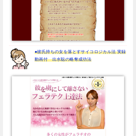
●彼氏持ちの女を落とすサイコロジカル法 実録
動画付 出水聡の略奪成功法