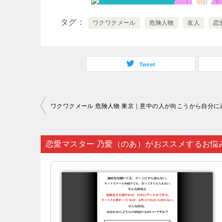
タグ
ワクワクメール
危険人物
友人
恋
Tweet
投
稿
ナ
恋愛マスター 乃愛（のあ）がおススメするお悩
ビ
ゲ
ー
シ
ョ