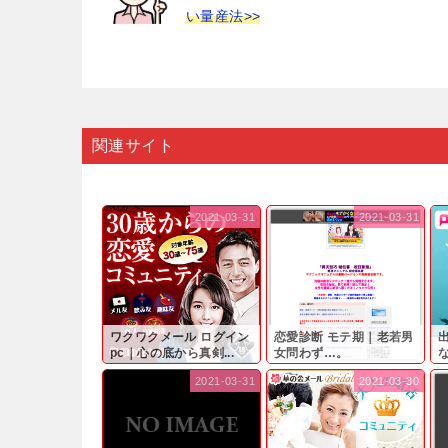
い量産法>>
関連サイト
2021-03-31
2021-03-31
ワクワクメール ログイン
恋愛診断 モテ期｜老若男
pc｜心の底から真剣...
女問わず…。
と
2021-03-31
2021-03-30