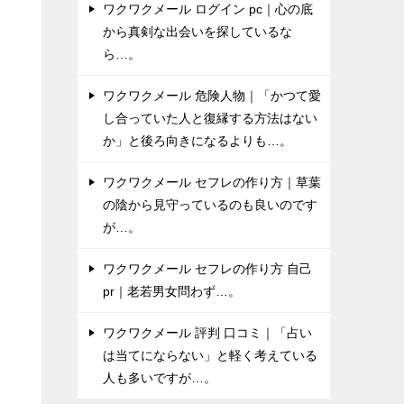
ワクワクメール ログイン pc｜心の底
し
から真剣な出会いを探しているな
補
ら…。
ワクワクメール 危険人物｜「かつて愛
た
し合っていた人と復縁する方法はない
氏
か」と後ろ向きになるよりも…。
ま
ワクワクメール セフレの作り方｜草葉
の陰から見守っているのも良いのです
が…。
ワクワクメール セフレの作り方 自己
pr｜老若男女問わず…。
ワクワクメール 評判 口コミ｜「占い
は当てにならない」と軽く考えている
人も多いですが…。