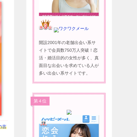
ワクワクメール
開設2001年の老舗出会い系サ
イトで会員数750万人突破！恋
活・婚活目的の女性が多く、真
面目な出会いを求めている人が
多い出会い系サイトです。
第４位
の言