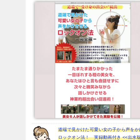
道端で見かけた可愛い女の子から声をか
ロックオン法！ 実録動画付き <<出水