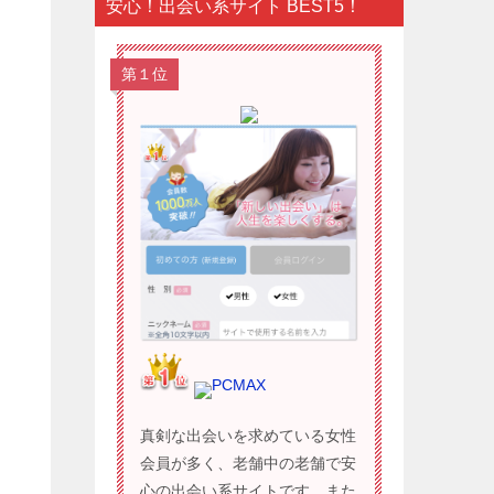
安心！出会い系サイト BEST5！
第１位
PCMAX
真剣な出会いを求めている女性
会員が多く、老舗中の老舗で安
心の出会い系サイトです。また