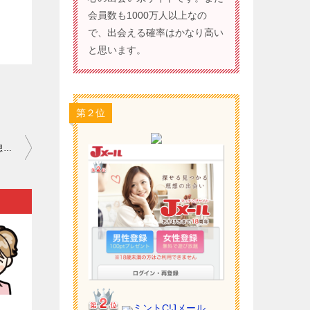
会員数も1000万人以上なの
で、出会える確率はかなり高い
と思います。
第２位
ワクワクメール 危険人物 東京｜合コンや街コンに加わっても「理想の出会いがない」…。
）
ミントC!Jメール