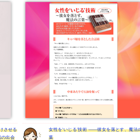
けさせる
女性を‘いじる’技術 ――彼女を落とす、魔法
聡の出会
葉