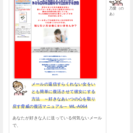
ー
乃愛（の
シ
あ）
ョ
ン
メールの返信すらくれない女をい
とも簡単に復活させて彼女にする
方法 ～好きなあいつの心を取り
戻す脅威の復活マニュアル～ WL-A064
あなたが好きな人に送っている何気ないメール
で、