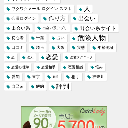
人
ワクワクメール ログイン スマホ
作り方
出会い
会員ログイン
出会い系サイト
出会い系
出会い系アプリ
危険人物
初心者
千葉
占い
口コミ
埼玉
大阪
実態
年齢認証
恋愛
恋
恋人
恋愛テクニック
恋愛相談
悩み
恋愛心理学
恋愛相手
愛知
東京
相手
神奈川
異性
評判
自己pr
解約