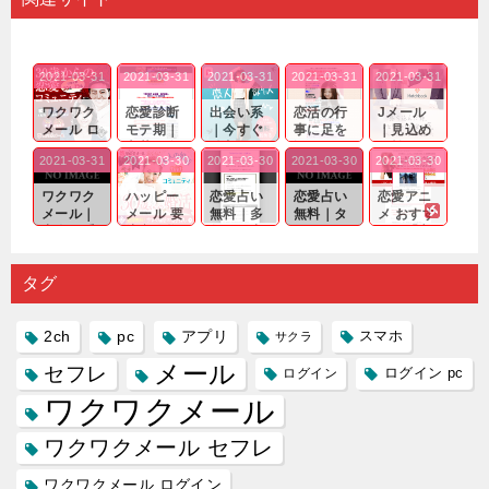
2021-03-31
2021-03-31
2021-03-31
2021-03-31
2021-03-31
ワクワク
恋愛診断
出会い系
恋活の行
Jメール
メール ロ
モテ期｜
｜今すぐ
事に足を
｜見込め
グイン pc
老若男女
仲良くな
運んでも
る効果が
2021-03-31
2021-03-30
2021-03-30
2021-03-30
2021-03-30
｜心の底
問わ
れる相手
出会いの
確実なも
から真
ず…。
探しをし
チャンス
のであっ
ワクワク
ハッピー
恋愛占い
恋愛占い
恋愛アニ
剣...
たいと...
が訪れ...
ても…...
メール｜
メール 要
無料｜多
無料｜タ
メ おすす
出会い系
注意人物
数ある出
ーゲット
め｜「心
の中で巡
｜恋愛を
会い系ア
にしてい
理学は複
り会った
するので
プリの内
る人に恋
雑で素人
タグ
人に軽...
あれ...
には...
愛相...
には...
2ch
pc
アプリ
スマホ
サクラ
メール
セフレ
ログイン
ログイン pc
ワクワクメール
ワクワクメール セフレ
ワクワクメール ログイン