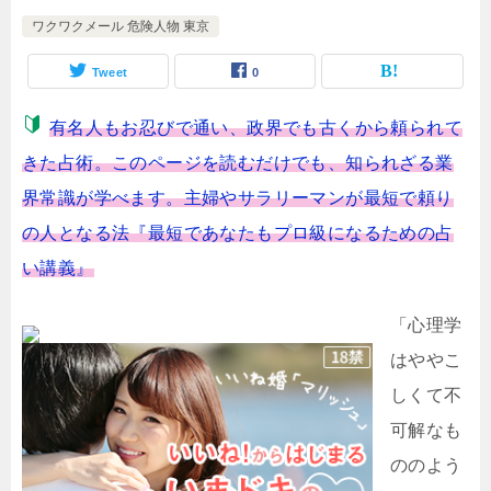
ワクワクメール 危険人物 東京
Tweet
0
有名人もお忍びで通い、政界でも古くから頼られて
きた占術。このページを読むだけでも、知られざる業
界常識が学べます。主婦やサラリーマンが最短で頼り
の人となる法『最短であなたもプロ級になるための占
い講義』
「心理学
はややこ
しくて不
可解なも
ののよう