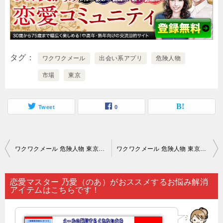
タグ
ワクワクメール
出会い系アプリ
危険人物
市場
東京
Tweet
0
投
ワクワクメール 危険人物 東京｜勤め人になってから出会いがないと悩んでいても…。
ワクワクメール 危険人物 東京｜恋愛心理学だったり恋愛テクニックは…。
稿
ナ
恋愛マスター 乃愛（のあ）がおススメするお悩み解消
アイテムはこちらです！
ビ
ゲ