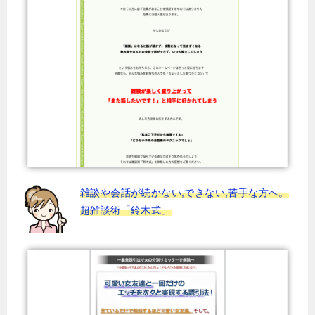
雑談や会話が続かない,できない,苦手な方へ。
超雑談術「鈴木式」