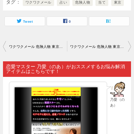
タグ
ワクワクメール
占い
危険人物
当て
東京
Tweet
0
投
ワクワクメール 危険人物 東京｜信頼に値するかどうかを判定する基準として確認すべきなのが…。
ワクワクメール 危険人物 東京｜誰かに明かせない恋愛関係の悩みがある人は…。
稿
ナ
恋愛マスター 乃愛（のあ）がおススメするお悩み解消
アイテムはこちらです！
ビ
ゲ
ー
乃愛（の
シ
あ）
ョ
ン