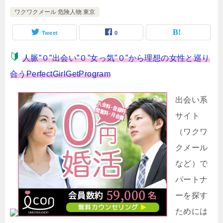
ワクワクメール 危険人物 東京
Tweet
0
人脈”０”出会い”０”女っ気”０”から理想の女性と巡り
合うPerfectGirlGetProgram
出会い系
サイト
（ワクワ
クメール
など）で
パートナ
ーを探す
ためには