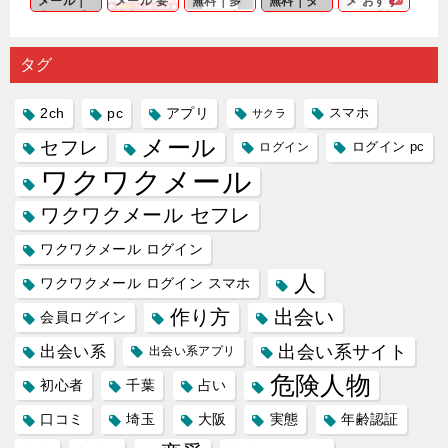
メール｜
メール 要
無料｜多
無料｜タ
メ おすす
出会い系
注意人物
数ある出
ーゲット
め｜「心
の中で巡
｜恋愛を
会い系ア
にしてい
理学は複
り会った
するので
プリの内
る人に恋
雑で素人
タグ
人に軽...
あれ...
には...
愛相...
には...
2ch
pc
アプリ
スマホ
サクラ
メール
セフレ
ログイン
ログイン pc
ワクワクメール
ワクワクメール セフレ
ワクワクメール ログイン
人
ワクワクメール ログイン スマホ
作り方
出会い
会員ログイン
出会い系サイト
出会い系
出会い系アプリ
危険人物
初心者
千葉
占い
口コミ
埼玉
大阪
実態
年齢認証