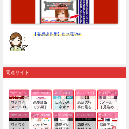
【妄想操作術】出水聡Ver.
関連サイト
2021-03-31
2021-03-31
2021-03-31
2021-03-31
2021-03-31
ワクワク
恋愛診断
出会い系
恋活の行
Jメール
メール ロ
モテ期｜
｜今すぐ
事に足を
｜見込め
グイン pc
老若男女
仲良くな
運んでも
る効果が
2021-03-31
2021-03-30
2021-03-30
2021-03-30
2021-03-30
｜心の底
問わ
れる相手
出会いの
確実なも
から真
ず…。
探しをし
チャンス
のであっ
ワクワク
ハッピー
恋愛占い
恋愛占い
恋愛アニ
剣...
たいと...
が訪れ...
ても…...