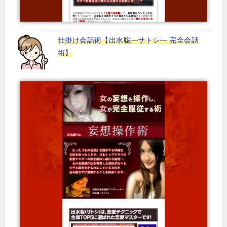
仕掛け会話術【出水聡―サトシ― 完全会話
術】