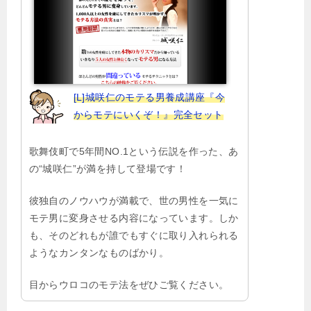
[L]城咲仁のモテる男養成講座『今
からモテにいくぞ！』完全セット
歌舞伎町で5年間NO.1という伝説を作った、あ
の“城咲仁”が満を持して登場です！
彼独自のノウハウが満載で、世の男性を一気に
モテ男に変身させる内容になっています。しか
も、そのどれもが誰でもすぐに取り入れられる
ようなカンタンなものばかり。
目からウロコのモテ法をぜひご覧ください。