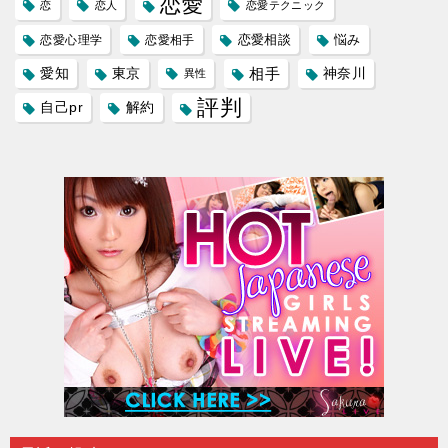
恋愛
恋
恋人
恋愛テクニック
恋愛相談
悩み
恋愛心理学
恋愛相手
愛知
東京
相手
神奈川
異性
評判
自己pr
解約