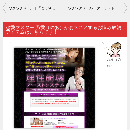
投
ワクワクメール｜「どうやっても恋愛がうまくいかずに終わってしまう」と思い悩んでいるのなら…。
ワクワクメール｜ターゲットにしている人に恋愛相談に乗って貰いたいと頼むというのは…。
稿
ナ
恋愛マスター 乃愛（のあ）がおススメするお悩み解消
アイテムはこちらです！
ビ
ゲ
ー
乃愛（の
シ
あ）
ョ
ン