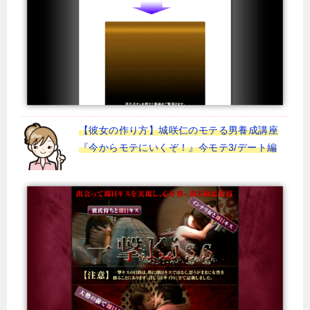
【彼女の作り方】城咲仁のモテる男養成講座
『今からモテにいくぞ！』今モテ3/デート編