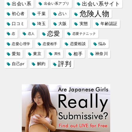
出会い系サイト
出会い系
出会い系アプリ
危険人物
初心者
千葉
占い
口コミ
埼玉
大阪
実態
年齢認証
恋愛
恋
恋人
恋愛テクニック
恋愛相談
悩み
恋愛心理学
恋愛相手
愛知
東京
相手
神奈川
異性
評判
自己pr
解約