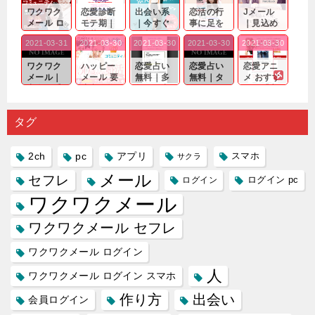
ワクワク
恋愛診断
出会い系
恋活の行
Jメール
メール ロ
モテ期｜
｜今すぐ
事に足を
｜見込め
グイン pc
老若男女
仲良くな
運んでも
る効果が
2021-03-31
2021-03-30
2021-03-30
2021-03-30
2021-03-30
｜心の底
問わ
れる相手
出会いの
確実なも
から真
ず…。
探しをし
チャンス
のであっ
ワクワク
ハッピー
恋愛占い
恋愛占い
恋愛アニ
剣...
たいと...
が訪れ...
ても…...
メール｜
メール 要
無料｜多
無料｜タ
メ おすす
出会い系
注意人物
数ある出
ーゲット
め｜「心
の中で巡
｜恋愛を
会い系ア
にしてい
理学は複
り会った
するので
プリの内
る人に恋
雑で素人
タグ
人に軽...
あれ...
には...
愛相...
には...
2ch
pc
アプリ
スマホ
サクラ
メール
セフレ
ログイン
ログイン pc
ワクワクメール
ワクワクメール セフレ
ワクワクメール ログイン
人
ワクワクメール ログイン スマホ
作り方
出会い
会員ログイン