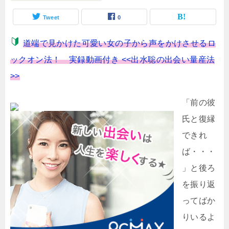
Tweet
0
道端で見かけた可愛い女の子から声をかけさせるロ
ックオン法！ 実録動画付き <<出水聡の出会い量産法
>>
「前の彼
氏と復縁
できれ
ば・・・
」と後ろ
を振り返
ってばか
りいるよ