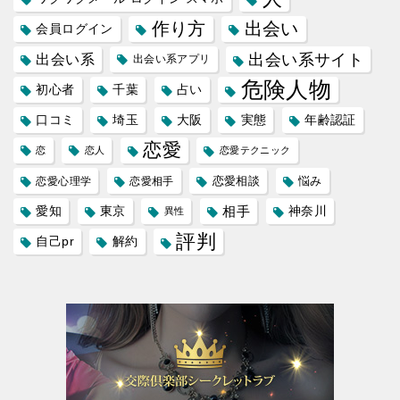
作り方
出会い
会員ログイン
出会い系サイト
出会い系
出会い系アプリ
危険人物
初心者
千葉
占い
口コミ
埼玉
大阪
実態
年齢認証
恋愛
恋
恋人
恋愛テクニック
恋愛相談
悩み
恋愛心理学
恋愛相手
愛知
東京
相手
神奈川
異性
評判
自己pr
解約