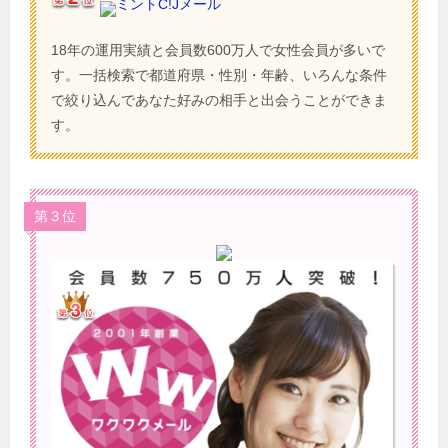
ミントC!Jメール
18年の運用実績と会員数600万人で女性会員が多いで
す。一括検索で都道府県・性別・年齢、いろんな条件
で絞り込んであなた好みの相手と出会うことができま
す。
第３位