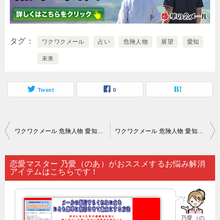
タグ
ワクワクメール
占い
危険人物
展望
愛知
未来
Tweet
0
投
ワクワクメール 危険人物 愛知｜ハンサム…。
ワクワクメール 危険人物 愛知｜出会い系サイト（ワクワクメールなど）に登録して恋愛相手を発見しようとしても…。
稿
ナ
恋愛マスター 乃愛（のあ）がおススメするお悩み解消
アイテムはこちらです！
ビ
ゲ
ー
乃愛（の