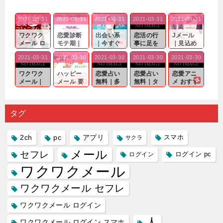
2021-03-31
2021-03-31
2021-03-31
2021-03-31
2021-03-31
ワクワク
恋愛診断
出会い系
恋活の行
Jメール
メール ロ
モテ期｜
｜今すぐ
事に足を
｜見込め
グイン pc
老若男女
仲良くな
運んでも
る効果が
2021-03-31
2021-03-30
2021-03-30
2021-03-30
2021-03-30
｜心の底
問わ
れる相手
出会いの
確実なも
から真
ず…。
探しをし
チャンス
のであっ
ワクワク
ハッピー
恋愛占い
恋愛占い
恋愛アニ
剣...
たいと...
が訪れ...
ても…...
メール｜
メール 要
無料｜多
無料｜タ
メ おすす
出会い系
注意人物
数ある出
ーゲット
め｜「心
の中で巡
｜恋愛を
会い系ア
にしてい
理学は複
り会った
するので
プリの内
る人に恋
雑で素人
タグ
人に軽...
あれ...
には...
愛相...
には...
2ch
pc
アプリ
スマホ
サクラ
メール
セフレ
ログイン
ログイン pc
ワクワクメール
ワクワクメール セフレ
ワクワクメール ログイン
人
ワクワクメール ログイン スマホ