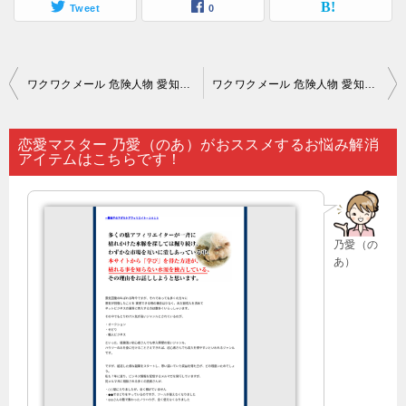
Tweet
0
投
ワクワクメール 危険人物 愛知｜未来の展望を占いでみることで…。
ワクワクメール 危険人物 愛知｜「身の回りに出会いがない」とため息をついていても…。
稿
ナ
恋愛マスター 乃愛（のあ）がおススメするお悩み解消
アイテムはこちらです！
ビ
ゲ
ー
乃愛（の
シ
あ）
ョ
ン