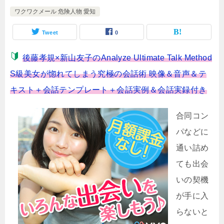
ワクワクメール 危険人物 愛知
Tweet
0
後藤孝規×新山友子のAnalyze Ultimate Talk Method
S級美女が惚れてしまう究極の会話術 映像＆音声＆テ
キスト＋会話テンプレート＋会話実例＆会話実録付き
合同コン
パなどに
通い詰め
ても出会
いの契機
が手に入
らないと