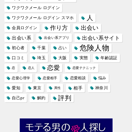
ワクワクメール ログイン
人
ワクワクメール ログイン スマホ
作り方
出会い
会員ログイン
出会い系サイト
出会い系
出会い系アプリ
危険人物
初心者
千葉
占い
口コミ
埼玉
大阪
実態
年齢認証
恋愛
恋
恋人
恋愛テクニック
恋愛相談
悩み
恋愛心理学
恋愛相手
愛知
東京
相手
神奈川
異性
評判
自己pr
解約