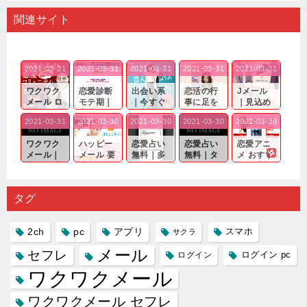
関連サイト
2021-03-31
2021-03-31
2021-03-31
2021-03-31
2021-03-31
ワクワク
恋愛診断
出会い系
恋活の行
Jメール
メール ロ
モテ期｜
｜今すぐ
事に足を
｜見込め
グイン pc
老若男女
仲良くな
運んでも
る効果が
2021-03-31
2021-03-30
2021-03-30
2021-03-30
2021-03-30
｜心の底
問わ
れる相手
出会いの
確実なも
から真
ず…。
探しをし
チャンス
のであっ
ワクワク
ハッピー
恋愛占い
恋愛占い
恋愛アニ
剣...
たいと...
が訪れ...
ても…...
メール｜
メール 要
無料｜多
無料｜タ
メ おすす
出会い系
注意人物
数ある出
ーゲット
め｜「心
の中で巡
｜恋愛を
会い系ア
にしてい
理学は複
り会った
するので
プリの内
る人に恋
雑で素人
タグ
人に軽...
あれ...
には...
愛相...
には...
2ch
pc
アプリ
スマホ
サクラ
メール
セフレ
ログイン
ログイン pc
ワクワクメール
ワクワクメール セフレ