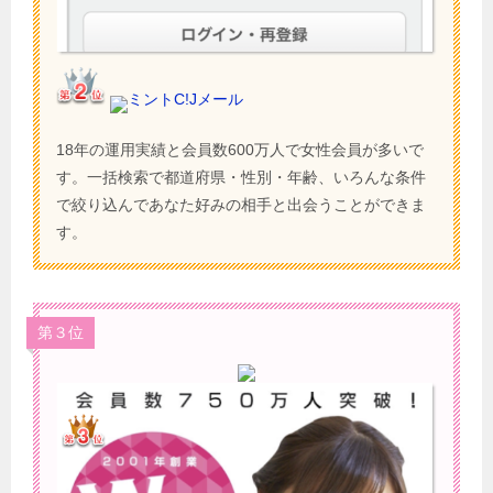
ミントC!Jメール
18年の運用実績と会員数600万人で女性会員が多いで
す。一括検索で都道府県・性別・年齢、いろんな条件
で絞り込んであなた好みの相手と出会うことができま
す。
第３位