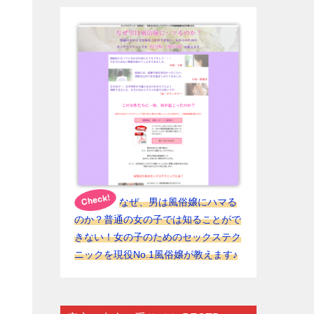
なぜ、男は風俗嬢にハマる
のか？普通の女の子では知ることがで
きない！女の子のためのセックステク
ニックを現役No.1風俗嬢が教えます♪