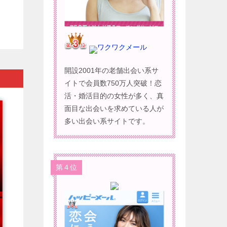
ワクワクメール
開設2001年の老舗出会い系サ
イトで会員数750万人突破！恋
活・婚活目的の女性が多く、真
面目な出会いを求めている人が
多い出会い系サイトです。
第４位