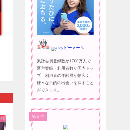
ハッピーメール
累計会員登録数が1700万人で
運営実績・利用者数が国内トッ
プ！利用者の年齢層が幅広く、
様々な目的の出会いを探すこと
ができます。
第５位
-31