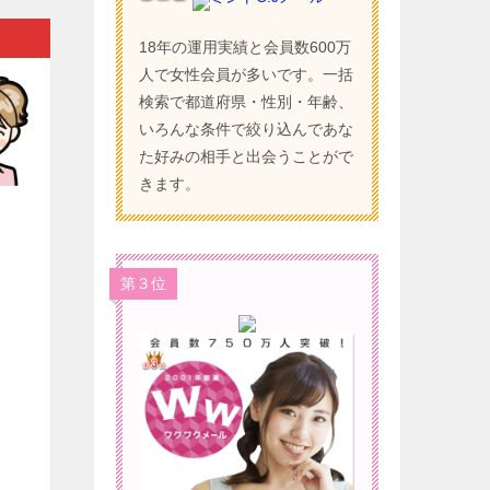
18年の運用実績と会員数600万
人で女性会員が多いです。一括
検索で都道府県・性別・年齢、
いろんな条件で絞り込んであな
た好みの相手と出会うことがで
きます。
）
第３位