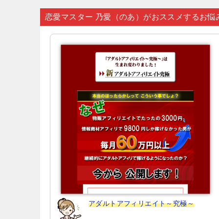
ナ
恋愛マスター 乃愛（のあ）がおススメするお悩
ビ
ゲ
ー
シ
ョ
ン
アダルトアフィリエイト～究極～