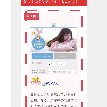
安心！出会い系サイト BEST5！
第１位
PCMAX
真剣な出会いを求めている女性
会員が多く、老舗中の老舗で安
心の出会い系サイトです。また