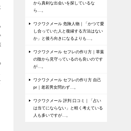
から真剣な出会いを探しているな
に
ら…。
ワクワクメール 危険人物｜「かつて愛
る
し合っていた人と復縁する方法はない
い
か」と後ろ向きになるよりも…。
恋
ワクワクメール セフレの作り方｜草葉
の陰から見守っているのも良いのです
つ
が…。
ま
ワクワクメール セフレの作り方 自己
て
pr｜老若男女問わず…。
ワクワクメール 評判 口コミ｜「占い
は当てにならない」と軽く考えている
人も多いですが…。