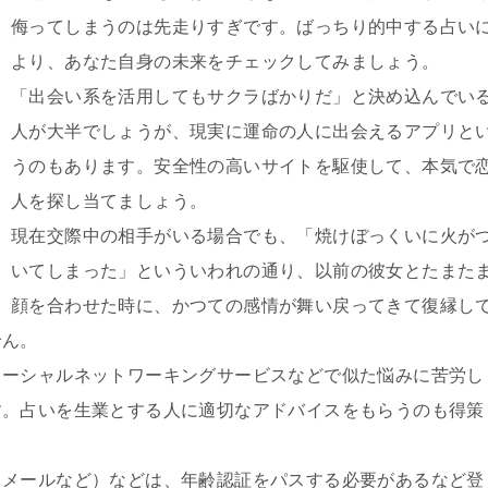
侮ってしまうのは先走りすぎです。ばっちり的中する占い
より、あなた自身の未来をチェックしてみましょう。
「出会い系を活用してもサクラばかりだ」と決め込んでい
人が大半でしょうが、現実に運命の人に出会えるアプリと
うのもあります。安全性の高いサイトを駆使して、本気で
人を探し当てましょう。
現在交際中の相手がいる場合でも、「焼けぼっくいに火が
いてしまった」といういわれの通り、以前の彼女とたまた
顔を合わせた時に、かつての感情が舞い戻ってきて復縁し
せん。
ソーシャルネットワーキングサービスなどで似た悩みに苦労し
す。占いを生業とする人に適切なアドバイスをもらうのも得策
クメールなど）などは、年齢認証をパスする必要があるなど登