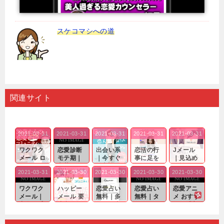
スケコマシへの道
関連サイト
2021-03-31
2021-03-31
2021-03-31
2021-03-31
2021-03-31
ワクワク
恋愛診断
出会い系
恋活の行
Jメール
メール ロ
モテ期｜
｜今すぐ
事に足を
｜見込め
グイン pc
老若男女
仲良くな
運んでも
る効果が
2021-03-31
2021-03-30
2021-03-30
2021-03-30
2021-03-30
｜心の底
問わ
れる相手
出会いの
確実なも
から真
ず…。
探しをし
チャンス
のであっ
ワクワク
ハッピー
恋愛占い
恋愛占い
恋愛アニ
剣...
たいと...
が訪れ...
ても…...
メール｜
メール 要
無料｜多
無料｜タ
メ おすす
出会い系
注意人物
数ある出
ーゲット
め｜「心
の中で巡
｜恋愛を
会い系ア
にしてい
理学は複
り会った
するので
プリの内
る人に恋
雑で素人