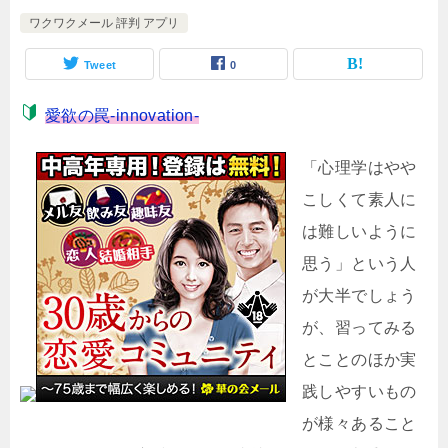
ワクワクメール 評判 アプリ
Tweet
0
愛欲の罠-innovation-
「心理学はやや
こしくて素人に
は難しいように
思う」という人
が大半でしょう
が、習ってみる
とことのほか実
践しやすいもの
が様々あること