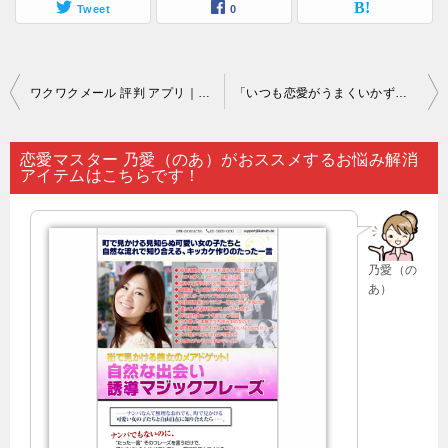
Tweet
0
投
ワクワクメール 評判 アプリ｜ずっと考えすぎても…。
「いつも恋愛がうまくいかずに終わってしまう」と思い悩んでいるのなら…。
稿
ナ
恋愛マスター 乃愛（のあ）がおススメするお悩み解消
アイテムはこちらです！
ビ
ゲ
ー
乃愛（の
シ
あ）
ョ
ン