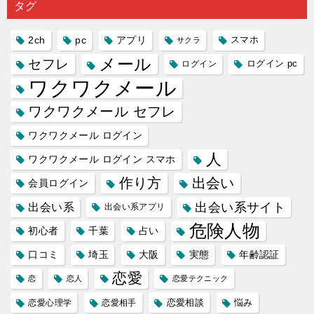
タグ
人に軽...
あれ...
には...
愛相...
には...
2ch
pc
アプリ
スマホ
サクラ
メール
セフレ
ログイン
ログイン pc
ワクワクメール
ワクワクメール セフレ
ワクワクメール ログイン
人
ワクワクメール ログイン スマホ
作り方
出会い
会員ログイン
出会い系サイト
出会い系
出会い系アプリ
危険人物
初心者
千葉
占い
口コミ
埼玉
大阪
実態
年齢認証
恋愛
恋
恋人
恋愛テクニック
恋愛相談
悩み
恋愛心理学
恋愛相手