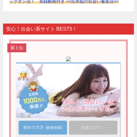
ックオン法！ 実録動画付き <<出水聡の出会い量産法>>
安心！出会い系サイト BEST5！
第１位