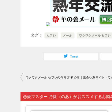
タグ
セフレ
メール
ワクワクメール セフレ
Tweet
投
稿
ナ
恋愛マスター 乃愛（のあ）がおススメするお悩
ビ
ゲ