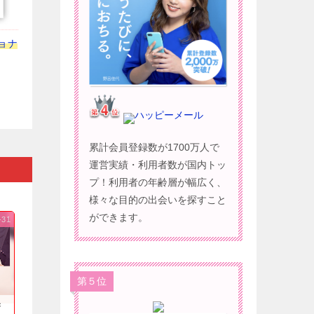
ョナ
ハッピーメール
累計会員登録数が1700万人で
運営実績・利用者数が国内トッ
プ！利用者の年齢層が幅広く、
様々な目的の出会いを探すこと
ができます。
-31
第５位
果