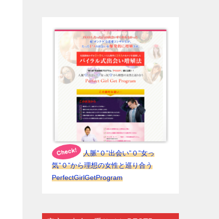
人脈”０”出会い”０”女っ
気”０”から理想の女性と巡り合う
PerfectGirlGetProgram