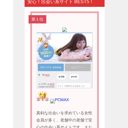
安心！出会い系サイト BEST5！
第１位
PCMAX
真剣な出会いを求めている女性
会員が多く、老舗中の老舗で安
心の出会い系サイトです。また