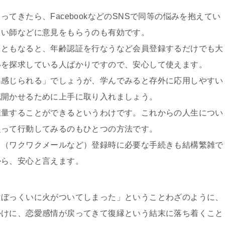
てきたら、FacebookなどのSNSで同等の悩みを抱えてい
占い師などに意見をもらうのも有効です。
スともなると、年齢認証を行なうなど会員登録するだけでも大
いを探求している人ばかりですので、安心して使えます。
に感じられる」でしょうが、学んでみると存外に応用しやすい
花開かせるために上手に取り入れましょう。
推量することができるというわけです。これからの人生につい
従って行動してみるのもひとつの方法です。
ト（ワクワクメールなど）登録時に必要な手続きも結構繁雑で
から、安心と言えます。
けぼっくいに火がついてしまった」ということわざのように、
かけに、恋愛感情が戻ってきて復縁という結末に落ち着くこと