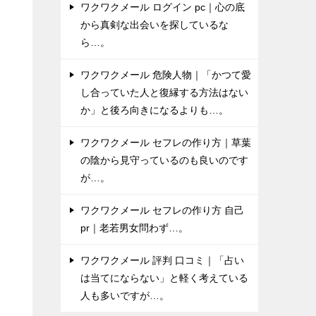
ワクワクメール ログイン pc｜心の底
と
から真剣な出会いを探しているな
ら…。
も
ワクワクメール 危険人物｜「かつて愛
い
し合っていた人と復縁する方法はない
か」と後ろ向きになるよりも…。
開
ワクワクメール セフレの作り方｜草葉
険
の陰から見守っているのも良いのです
が…。
ワクワクメール セフレの作り方 自己
pr｜老若男女問わず…。
ワクワクメール 評判 口コミ｜「占い
は当てにならない」と軽く考えている
人も多いですが…。