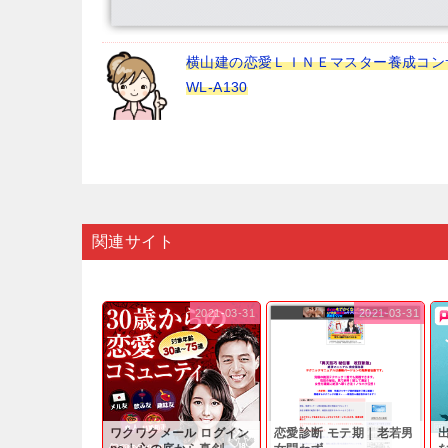
横山建の恋愛ＬＩＮＥマスター養成コン
WL-A130
関連サイト
2021-03-31
2021-03-31
ワクワクメール ログイン
恋愛診断 モテ期｜老若男