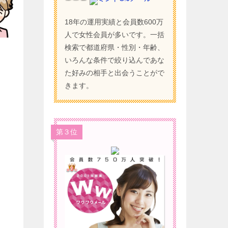
18年の運用実績と会員数600万
人で女性会員が多いです。一括
）
検索で都道府県・性別・年齢、
いろんな条件で絞り込んであな
た好みの相手と出会うことがで
きます。
第３位