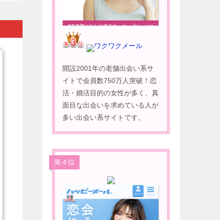
ワクワクメール
開設2001年の老舗出会い系サ
イトで会員数750万人突破！恋
活・婚活目的の女性が多く、真
面目な出会いを求めている人が
多い出会い系サイトです。
第４位