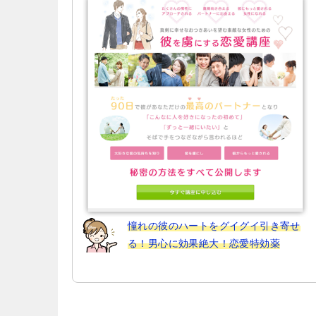
ー
シ
ョ
ン
憧れの彼のハートをグイグイ引き寄せ
る！男心に効果絶大！恋愛特効薬