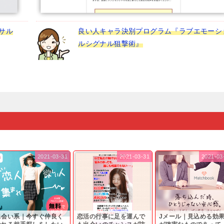
サル
良い人キャラ決別プログラム『ラブエモーシ
ルシグナル狙撃術』
2021-03-31
2021-03-31
2021-03
出会い系｜今すぐ仲良く
恋活の行事に足を運んで
Jメール｜見込める効