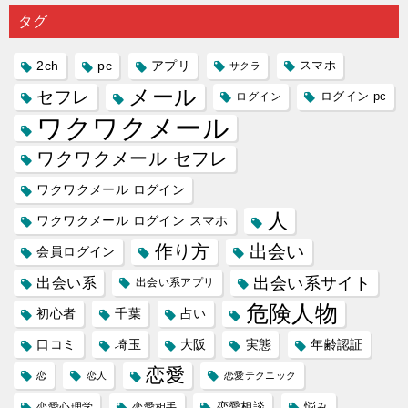
り会った
するので
プリの内
る人に恋
雑で素人
タグ
人に軽...
あれ...
には...
愛相...
には...
2ch
pc
アプリ
スマホ
サクラ
メール
セフレ
ログイン
ログイン pc
ワクワクメール
ワクワクメール セフレ
ワクワクメール ログイン
人
ワクワクメール ログイン スマホ
作り方
出会い
会員ログイン
出会い系サイト
出会い系
出会い系アプリ
危険人物
初心者
千葉
占い
口コミ
埼玉
大阪
実態
年齢認証
恋愛
恋
恋人
恋愛テクニック
恋愛相談
悩み
恋愛心理学
恋愛相手