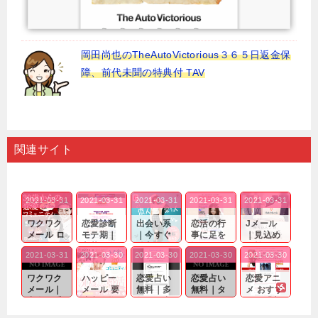
岡田尚也のTheAutoVictorious３６５日返金保
障、前代未聞の特典付 TAV
関連サイト
2021-03-31
2021-03-31
2021-03-31
2021-03-31
2021-03-31
ワクワク
恋愛診断
出会い系
恋活の行
Jメール
メール ロ
モテ期｜
｜今すぐ
事に足を
｜見込め
グイン pc
老若男女
仲良くな
運んでも
る効果が
2021-03-31
2021-03-30
2021-03-30
2021-03-30
2021-03-30
｜心の底
問わ
れる相手
出会いの
確実なも
から真
ず…。
探しをし
チャンス
のであっ
ワクワク
ハッピー
恋愛占い
恋愛占い
恋愛アニ
剣...
たいと...
が訪れ...
ても…...
メール｜
メール 要
無料｜多
無料｜タ
メ おすす
出会い系
注意人物
数ある出
ーゲット
め｜「心
の中で巡
｜恋愛を
会い系ア
にしてい
理学は複