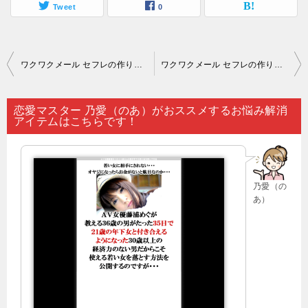
Tweet
0
投
ワクワクメール セフレの作り方 初心者｜一般的に出会い系アプリは18歳以上の男女でないと使うことはできない仕組みになっています…。
ワクワクメール セフレの作り方 初心者｜「心理学は込み入っていて敷居が高いように感じられる」でしょうが…。
稿
ナ
恋愛マスター 乃愛（のあ）がおススメするお悩み解消
アイテムはこちらです！
ビ
ゲ
ー
乃愛（の
シ
あ）
ョ
ン