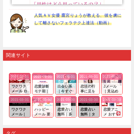
人気ＡＶ女優 鷹宮りょうが教える、彼を虜に
して離さないフェラテク上達法（動画）
関連サイト
2021-03-31
2021-03-31
2021-03-31
2021-03-31
2021-03-31
ワクワク
恋愛診断
出会い系
恋活の行
Jメール
メール ロ
モテ期｜
｜今すぐ
事に足を
｜見込め
グイン pc
老若男女
仲良くな
運んでも
る効果が
2021-03-31
2021-03-30
2021-03-30
2021-03-30
2021-03-30
｜心の底
問わ
れる相手
出会いの
確実なも
から真
ず…。
探しをし
チャンス
のであっ
ワクワク
ハッピー
恋愛占い
恋愛占い
恋愛アニ
剣...
たいと...
が訪れ...
ても…...
メール｜
メール 要
無料｜多
無料｜タ
メ おすす
出会い系
注意人物
数ある出
ーゲット
め｜「心
の中で巡
｜恋愛を
会い系ア
にしてい
理学は複
り会った
するので
プリの内
る人に恋
雑で素人
タグ
人に軽...
あれ...
には...
愛相...
には...