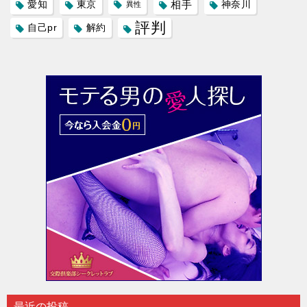
愛知
東京
相手
神奈川
異性
評判
自己pr
解約
最近の投稿