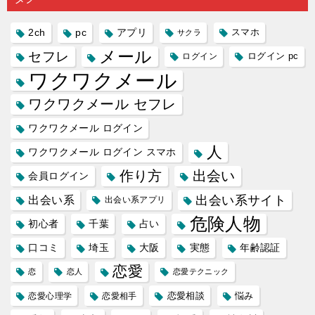
2ch
pc
アプリ
スマホ
サクラ
メール
セフレ
ログイン
ログイン pc
ワクワクメール
ワクワクメール セフレ
ワクワクメール ログイン
人
ワクワクメール ログイン スマホ
作り方
出会い
会員ログイン
出会い系サイト
出会い系
出会い系アプリ
危険人物
初心者
千葉
占い
口コミ
埼玉
大阪
実態
年齢認証
恋愛
恋
恋人
恋愛テクニック
恋愛相談
悩み
恋愛心理学
恋愛相手