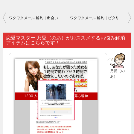
投
ワクワクメール 解約｜出会いがないとつぶやいていても…。
ワクワクメール 解約｜ピタリと当たる占いで恋愛の行方を占ってみれば…。
稿
ナ
恋愛マスター 乃愛（のあ）がおススメするお悩み解消
アイテムはこちらです！
ビ
ゲ
ー
乃愛（の
シ
あ）
ョ
ン