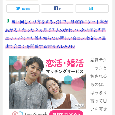
Tweet
0
毎回同じやり方をするだけで、飛躍的にゲット率が
あがる！たった２ヵ月で７人のかわいい女の子と即日
エッチができた誰も知らない新しい合コン攻略法と最
速で合コンを開催する方法 WL-A040
恋愛テク
ニックと
称される
ものは、
はっきり
言って思
いを寄せ