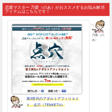
ナ
恋愛マスター 乃愛（のあ）がおススメするお悩み解消
アイテムはこちらです！
ビ
ゲ
ー
乃愛（の
シ
あ）
ョ
ン
第3世代のアダルトアフィリエイ
ト 点穴（TENKETU）