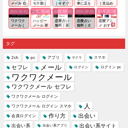
メール ロ
モテ期｜
｜今すぐ
事に足を
｜見込め
グイン pc
老若男女
仲良くな
運んでも
る効果が
2021-03-31
2021-03-30
2021-03-30
2021-03-30
2021-03-30
｜心の底
問わ
れる相手
出会いの
確実なも
から真
ず…。
探しをし
チャンス
のであっ
ワクワク
ハッピー
恋愛占い
恋愛占い
恋愛アニ
剣...
たいと...
が訪れ...
ても…...
メール｜
メール 要
無料｜多
無料｜タ
メ おすす
出会い系
注意人物
数ある出
ーゲット
め｜「心
の中で巡
｜恋愛を
会い系ア
にしてい
理学は複
り会った
するので
プリの内
る人に恋
雑で素人
タグ
人に軽...
あれ...
には...
愛相...
には...
2ch
pc
アプリ
スマホ
サクラ
メール
セフレ
ログイン
ログイン pc
ワクワクメール
ワクワクメール セフレ
ワクワクメール ログイン
人
ワクワクメール ログイン スマホ
作り方
出会い
会員ログイン
出会い系サイト
出会い系
出会い系アプリ