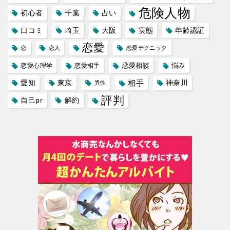
危険人物
初心者
千葉
占い
口コミ
埼玉
大阪
実態
年齢認証
恋愛
恋
恋人
恋愛テクニック
恋愛相談
悩み
恋愛心理学
恋愛相手
愛知
東京
相手
神奈川
異性
評判
自己pr
解約