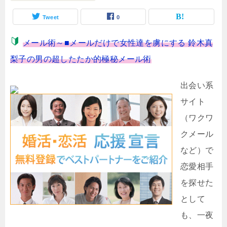
Tweet
0
メール術～■メールだけで女性達を虜にする 鈴木真
梨子の男の超したたか的極秘メール術
出会い系
サイト
（ワクワ
クメール
など）で
恋愛相手
を探せた
として
も、一夜