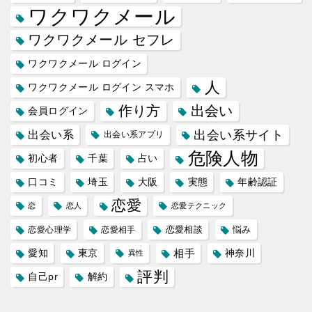
ワクワクメール
ワクワクメール セフレ
ワクワクメール ログイン
人
ワクワクメール ログイン スマホ
作り方
出会い
会員ログイン
出会い系サイト
出会い系
出会い系アプリ
危険人物
初心者
千葉
占い
口コミ
埼玉
大阪
実態
年齢認証
恋愛
恋
恋人
恋愛テクニック
恋愛相談
悩み
恋愛心理学
恋愛相手
愛知
東京
相手
神奈川
異性
評判
自己pr
解約