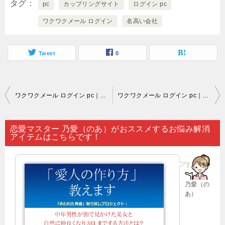
タグ
pc
カップリングサイト
ログイン pc
ワクワクメール ログイン
名高い会社
Tweet
0
投
ワクワクメール ログイン pc｜多数ある出会い系アプリの中には…。
ワクワクメール ログイン pc｜「片思いしている人が気に留めてくれない」など恋愛問題に苦しんでいるのなら…。
稿
ナ
恋愛マスター 乃愛（のあ）がおススメするお悩み解消
アイテムはこちらです！
ビ
ゲ
ー
乃愛（の
シ
あ）
ョ
ン