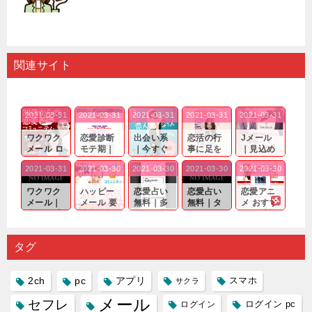
関連サイト
2021-03-31
2021-03-31
2021-03-31
2021-03-31
2021-03-31
ワクワク
恋愛診断
出会い系
恋活の行
Jメール
メール ロ
モテ期｜
｜今すぐ
事に足を
｜見込め
グイン pc
老若男女
仲良くな
運んでも
る効果が
2021-03-31
2021-03-30
2021-03-30
2021-03-30
2021-03-30
｜心の底
問わ
れる相手
出会いの
確実なも
から真
ず…。
探しをし
チャンス
のであっ
ワクワク
ハッピー
恋愛占い
恋愛占い
恋愛アニ
剣...
たいと...
が訪れ...
ても…...
メール｜
メール 要
無料｜多
無料｜タ
メ おすす
出会い系
注意人物
数ある出
ーゲット
め｜「心
の中で巡
｜恋愛を
会い系ア
にしてい
理学は複
り会った
するので
プリの内
る人に恋
雑で素人
タグ
人に軽...
あれ...
には...
愛相...
には...
2ch
pc
アプリ
スマホ
サクラ
メール
セフレ
ログイン
ログイン pc