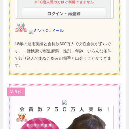
ミントC!Jメール
18年の運用実績と会員数600万人で女性会員が多いで
す。一括検索で都道府県・性別・年齢、いろんな条件
で絞り込んであなた好みの相手と出会うことができま
す。
第３位