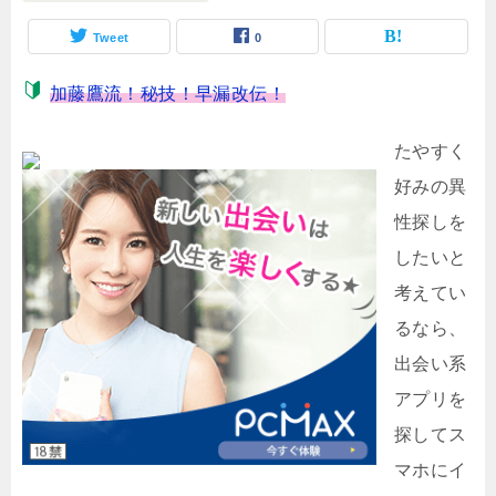
Tweet
0
加藤鷹流！秘技！早漏改伝！
たやすく
好みの異
性探しを
したいと
考えてい
るなら、
出会い系
アプリを
探してス
マホにイ