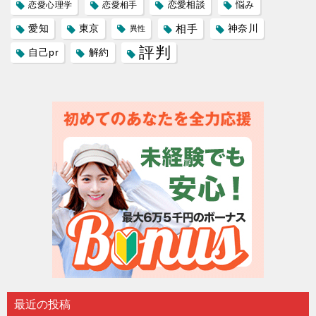
恋愛相談
悩み
恋愛心理学
恋愛相手
愛知
東京
相手
神奈川
異性
評判
自己pr
解約
最近の投稿