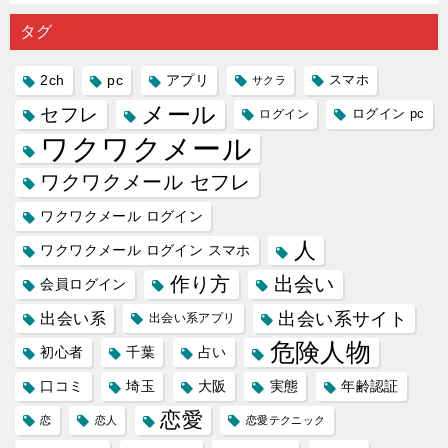
の中で巡
｜恋愛を
会い系ア
にしてい
理学は複
り会った
するので
プリの内
る人に恋
雑で素人
タグ
人に軽...
あれ...
には...
愛相...
には...
2ch
pc
アプリ
スマホ
サクラ
メール
セフレ
ログイン
ログイン pc
ワクワクメール
ワクワクメール セフレ
ワクワクメール ログイン
人
ワクワクメール ログイン スマホ
作り方
出会い
会員ログイン
出会い系サイト
出会い系
出会い系アプリ
危険人物
初心者
千葉
占い
口コミ
埼玉
大阪
実態
年齢認証
恋愛
恋
恋人
恋愛テクニック