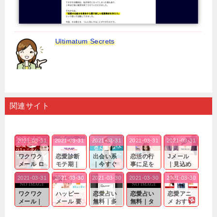
Ultimatum Secrets
関連サイト
2021-03-31
2021-03-31
2021-03-31
2021-03-31
2021-03-31
ワクワク
恋愛診断
出会い系
恋活の行
Jメール
メール ロ
モテ期｜
｜今すぐ
事に足を
｜見込め
グイン pc
老若男女
仲良くな
運んでも
る効果が
2021-03-31
2021-03-30
2021-03-30
2021-03-30
2021-03-30
｜心の底
問わ
れる相手
出会いの
確実なも
から真
ず…。
探しをし
チャンス
のであっ
ワクワク
ハッピー
恋愛占い
恋愛占い
恋愛アニ
剣...
たいと...
が訪れ...
ても…...
メール｜
メール 要
無料｜多
無料｜タ
メ おすす
出会い系
注意人物
数ある出
ーゲット
め｜「心