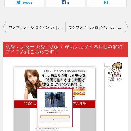
Tweet
0
投
ワクワクメール ログイン pc｜真剣に恋愛したい人も存在していますが…。
ワクワクメール ログイン pc｜名高い会社が手がけるカップリングサイトになると…。
稿
ナ
恋愛マスター 乃愛（のあ）がおススメするお悩み解消
アイテムはこちらです！
ビ
ゲ
ー
乃愛（の
シ
あ）
ョ
ン