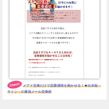
メアド交換だけで恋愛感情を抱かせる！★出水聡－
サトシ－の最強メール交換術