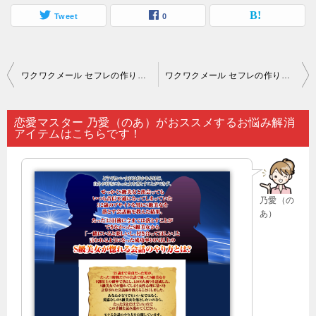
Tweet
0
投
ワクワクメール セフレの作り方｜「異性との出会いがない」とため息をついていても…。
ワクワクメール セフレの作り方｜恋愛するにあたっては…。
稿
ナ
恋愛マスター 乃愛（のあ）がおススメするお悩み解消
アイテムはこちらです！
ビ
ゲ
ー
乃愛（の
シ
あ）
ョ
ン