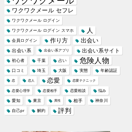
ワクワクメール
ワクワクメール セフレ
ワクワクメール ログイン
人
ワクワクメール ログイン スマホ
作り方
出会い
会員ログイン
出会い系サイト
出会い系
出会い系アプリ
危険人物
初心者
千葉
占い
口コミ
埼玉
大阪
実態
年齢認証
恋愛
恋
恋人
恋愛テクニック
恋愛相談
悩み
恋愛心理学
恋愛相手
愛知
東京
相手
神奈川
異性
評判
自己pr
解約