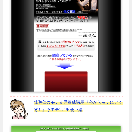
城咲仁のモテる男養成講座『今からモテにいく
ぞ！』今モテ1／出会い編