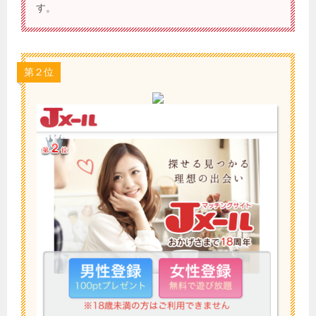
す。
第２位