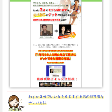
わずか３分でいい女をＧＥＴする男の非常識な
ナンパ方法