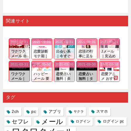
関連サイト
2021-03-31
2021-03-31
2021-03-31
2021-03-31
2021-03-31
ワクワク
恋愛診断
出会い系
恋活の行
Jメール
メール ロ
モテ期｜
｜今すぐ
事に足を
｜見込め
グイン pc
老若男女
仲良くな
運んでも
る効果が
2021-03-31
2021-03-30
2021-03-30
2021-03-30
2021-03-30
｜心の底
問わ
れる相手
出会いの
確実なも
から真
ず…。
探しをし
チャンス
のであっ
ワクワク
ハッピー
恋愛占い
恋愛占い
恋愛アニ
剣...
たいと...
が訪れ...
ても…...
メール｜
メール 要
無料｜多
無料｜タ
メ おすす
出会い系
注意人物
数ある出
ーゲット
め｜「心
の中で巡
｜恋愛を
会い系ア
にしてい
理学は複
り会った
するので
プリの内
る人に恋
雑で素人
タグ
人に軽...
あれ...
には...
愛相...
には...
2ch
pc
アプリ
スマホ
サクラ
メール
セフレ
ログイン
ログイン pc