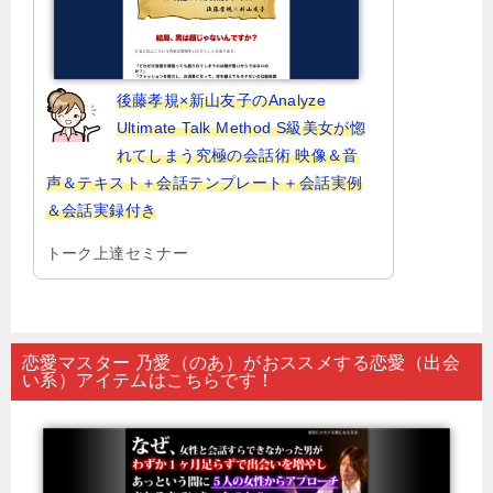
後藤孝規×新山友子のAnalyze
Ultimate Talk Method S級美女が惚
れてしまう究極の会話術 映像＆音
声＆テキスト＋会話テンプレート＋会話実例
＆会話実録付き
トーク上達セミナー
恋愛マスター 乃愛（のあ）がおススメする恋愛（出会
い系）アイテムはこちらです！