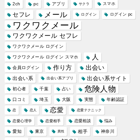
2ch
pc
アプリ
スマホ
サクラ
メール
セフレ
ログイン
ログイン pc
ワクワクメール
ワクワクメール セフレ
ワクワクメール ログイン
人
ワクワクメール ログイン スマホ
作り方
出会い
会員ログイン
出会い系サイト
出会い系
出会い系アプリ
危険人物
初心者
千葉
占い
口コミ
埼玉
大阪
実態
年齢認証
恋愛
恋
恋人
恋愛テクニック
恋愛相談
悩み
恋愛心理学
恋愛相手
愛知
東京
相手
神奈川
異性