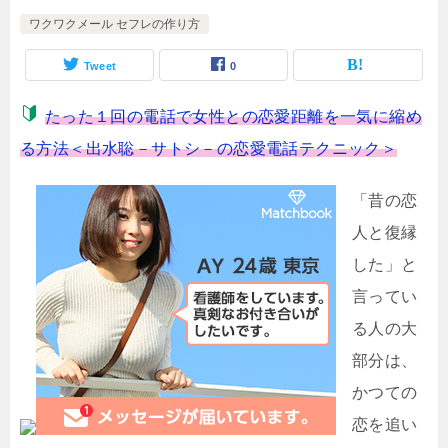
ワクワクメール セフレの作り方
Tweet
0
たった１回の電話で女性との恋愛距離を一気に縮め
る方法＜出水聡－サトシ－の恋愛電話テクニック＞
「昔の恋
人と復縁
した」と
言ってい
る人の大
部分は、
かつての
恋を追い