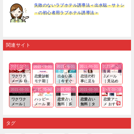
失敗のないラブホテル誘導法＜出水聡－サトシ
－の初心者用ラブホテル誘導法＞
関連サイト
2021-03-31
2021-03-31
2021-03-31
2021-03-31
2021-03-31
ワクワク
恋愛診断
出会い系
恋活の行
Jメール
メール ロ
モテ期｜
｜今すぐ
事に足を
｜見込め
グイン pc
老若男女
仲良くな
運んでも
る効果が
2021-03-31
2021-03-30
2021-03-30
2021-03-30
2021-03-30
｜心の底
問わ
れる相手
出会いの
確実なも
から真
ず…。
探しをし
チャンス
のであっ
ワクワク
ハッピー
恋愛占い
恋愛占い
恋愛アニ
剣...
たいと...
が訪れ...
ても…...
メール｜
メール 要
無料｜多
無料｜タ
メ おすす
出会い系
注意人物
数ある出
ーゲット
め｜「心
の中で巡
｜恋愛を
会い系ア
にしてい
理学は複
り会った
するので
プリの内
る人に恋
雑で素人
タグ
人に軽...
あれ...
には...
愛相...
には...