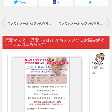
Tweet
0
投
ワクワクメール セフレの作り方｜出会い系サイト（ワクワクメールなど）の場合…。
ワクワクメール セフレの作り方｜お見合いパーティーを体験しても「出会いの機会がない」…。
稿
ナ
恋愛マスター 乃愛（のあ）がおススメするお悩み解消
アイテムはこちらです！
ビ
ゲ
ー
乃愛（の
シ
あ）
ョ
ン